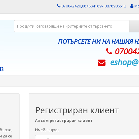
070042420,0878841697,0878906512
Мо
ПОТЪРСЕТЕ НИ НА НАШИЯ 
07004
eshop@­
Регистриран клиент
Аз съм регистриран клиент
-бързо,
Имейл адрес
и да се