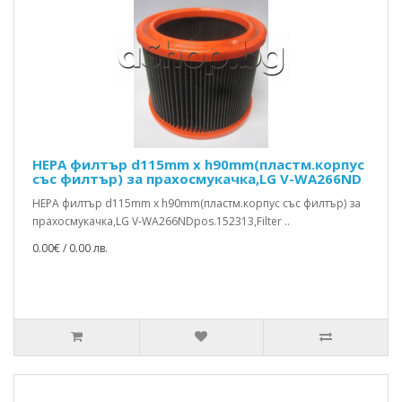
HEPA филтър d115mm x h90mm(пластм.корпус
със филтър) за прахосмукачка,LG V-WA266ND
HEPA филтър d115mm x h90mm(пластм.корпус със филтър) за
прахосмукачка,LG V-WA266NDpos.152313,Filter ..
0.00€ / 0.00 лв.