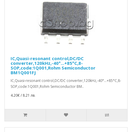
IC,Quasi-resonant control,DC/DC
converter,120kHz,-40°...+85°C,8-
SOP,code:1Q001,Rohm Semiconductor
BM1Q001FJ
IC,Quasi-resonant control,DC/DC converter,120kHz,-40°...+85°C,8-
SOP,code:1Q001,Rohm Semiconductor BM..
4.20€ / 8.21 лв.