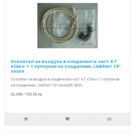
Осезател за въздуха в хладилната част 4.7
кOм к-т с куплунзи на хладилник, Liebherr CP-
xxxxx
Осезател за въздуха в хладилната част 4.7 кOм к-т с куплунзи
на хладилник, Liebherr CP-xxxxxAIR SENS..
82.00€ / 160.38 лв.