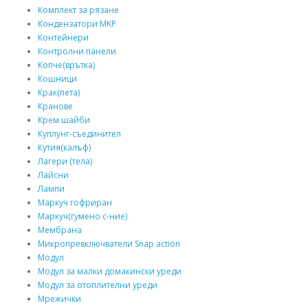
Комплект за рязане
Кондензатори MKP
Контейнери
Контролни панели
Копче(врътка)
Кошници
Крак(пета)
Кранове
Крем шайби
Куплунг-съединител
Кутия(калъф)
Лагери (тела)
Лайсни
Лампи
Маркуч гофриран
Маркуч(гумено с-ние)
Мембрана
Микропревключватели Snap action
Модул
Модул за малки домакински уреди
Модул за отоплителни уреди
Мрежички