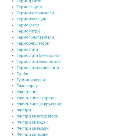
Термодвойки
Термозащити
Термоизключватели
Термоизолации
Термоклапи
Термометри
Термопредпазители
Терморегулатори
Термостати
Термостати биметални
Термостати електронни
Термостати капилярни
Тръби
Турбини-перки
Тяло-корпус
Уплътнения
Уплътнения за врати
Уплътнения(О-пръстени)
Филтри
Филтри за аспиратори
Филтри за вода
Филтри за въздух
Филтри за помпи