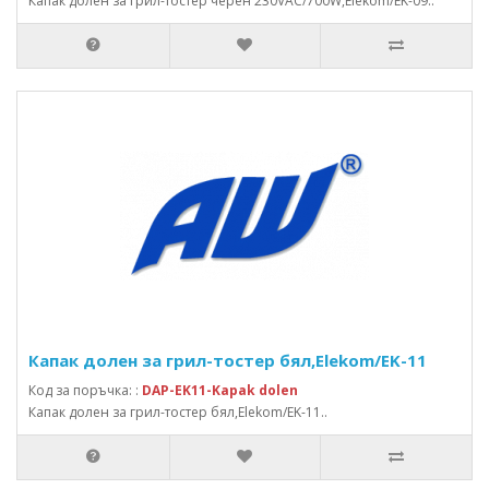
Капак долен за грил-тостер черен 230VAC/700W,Elekom/EK-09..
Капак долен за грил-тостер бял,Elekom/EK-11
Код за поръчка: :
DAP-EK11-Kapak dolen
Капак долен за грил-тостер бял,Elekom/EK-11..