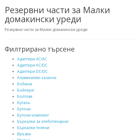
Резервни части за Малки
домакински уреди
Резервни части за Малки домакински уреди
Филтрирано търсене
Адаптери AC/AC
Адаптери AC/DC
Адаптери DC/DC
Алуминиево казанче
Бобини
Бойлери
Болтове
Бутала
Бутони
Бутони комплект
Бъркалки за хлебопекарни
Бъркалки телени
Връзки