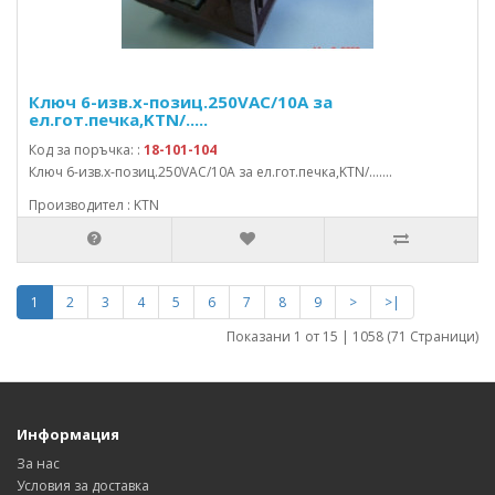
Ключ 6-изв.x-позиц.250VAC/10A за
ел.гот.печка,KTN/.....
Код за поръчка: :
18-101-104
Ключ 6-изв.x-позиц.250VAC/10A за ел.гот.печка,KTN/.......
Производител : KTN
1
2
3
4
5
6
7
8
9
>
>|
Показани 1 от 15 | 1058 (71 Страници)
Информация
За нас
Условия за доставка