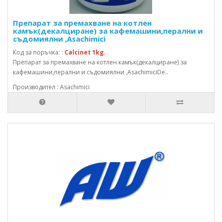
Препарат за премахване на котлен
камък(декалциране) за кафемашини,перални и
съдомиялни ,Asachimici
Код за поръчка: :
Calcinet 1kg.
Препарат за премахване на котлен камък(декалциране) за
кафемашини,перални и съдомиялни ,AsachimiciDe..
Производител : Asachimici