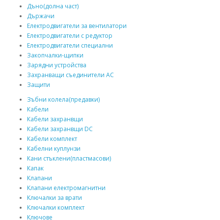
Дъно(долна част)
Държачи
Електродвигатели за вентилатори
Електродвигатели с редуктор
Електродвигатели специални
Закопчалки-щипки
Зарядни устройства
Захранващи съединители AC
Защити
Зъбни колела(предавки)
Кабели
Кабели захранвщи
Кабели захранвщи DC
Кабели комплект
Кабелни куплунзи
Кани стъклени(пластмасови)
Капак
Клапани
Клапани електромагнитни
Ключалки за врати
Ключалки комплект
Ключове