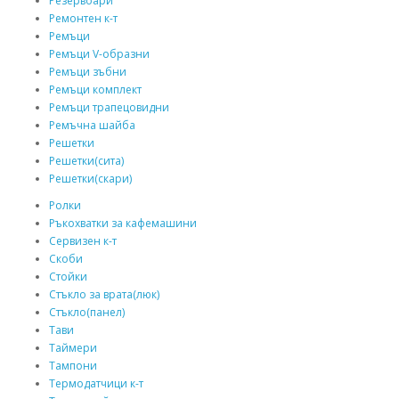
Резервоари
Ремонтен к-т
Ремъци
Ремъци V-образни
Ремъци зъбни
Ремъци комплект
Ремъци трапецовидни
Ремъчна шайба
Решетки
Решетки(сита)
Решетки(скари)
Ролки
Ръкохватки за кафемашини
Сервизен к-т
Скоби
Стойки
Стъкло за врата(люк)
Стъкло(панел)
Тави
Таймери
Тампони
Термодатчици к-т