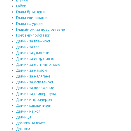
Втулки
Гайки
Глави бръснещи
Глави епилиращи
Глави на уреди
Глави(нож) за подстригване
Гребени-приставки
Датчик за влажност
Датчик за газ
Датчик за движение
Датчик за индуктивност
Датчик за магнитно поле
Датчик за наклон
Датчик за налягане
Датчик за осветеност
Датчик за положение
Датчик за температура
Датчик инфрачервен
Датчик капацитивен
Датчик на хол
Датчици
Дръжка на врата
Дръжки