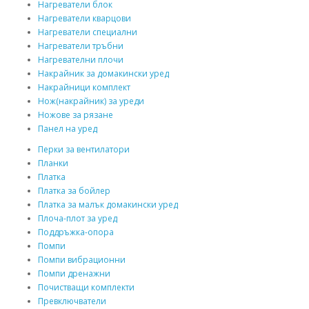
Нагреватели блок
Нагреватели кварцови
Нагреватели специални
Нагреватели тръбни
Нагревателни плочи
Накрайник за домакински уред
Накрайници комплект
Нож(накрайник) за уреди
Ножове за рязане
Панел на уред
Перки за вентилатори
Планки
Платка
Платка за бойлер
Платка за малък домакински уред
Плоча-плот за уред
Поддръжка-опора
Помпи
Помпи вибрационни
Помпи дренажни
Почистващи комплекти
Превключватели