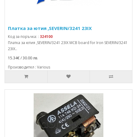
Платка за ютия ,SEVERIN/3241 23IX
Код за поръчка: :
324100
Платка за ютия ,SEVERIN/3241 23IX MCB board for Iron SEVERIN/3241
23IX..
15.34€ / 30.00 лв.
Производител : Various