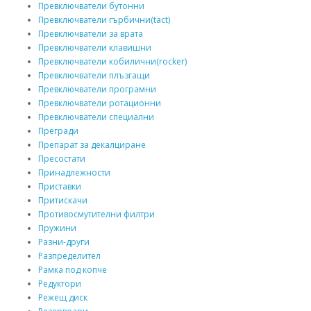
Превключватели бутонни
Превключватели гърбични(tact)
Превключватели за врата
Превключватели клавишни
Превключватели кобилични(rocker)
Превключватели плъзгащи
Превключватели програмни
Превключватели ротационни
Превключватели специални
Прегради
Препарат за декалциране
Пресостати
Принадлежности
Приставки
Притискачи
Противосмутителни филтри
Пружини
Разни-други
Разпределител
Рамка под копче
Редуктори
Режещ диск