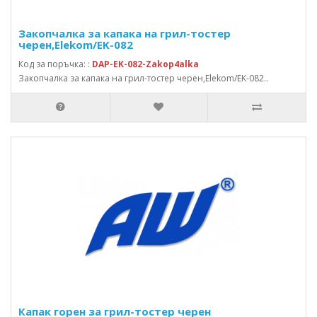
Закопчалка за капака на грил-тостер
черен,Elekom/EK-082
Код за поръчка: :
DAP-EK-082-Zakop4alka
Закопчалка за капака на грил-тостер черен,Elekom/EK-082..
Капак горен за грил-тостер черен