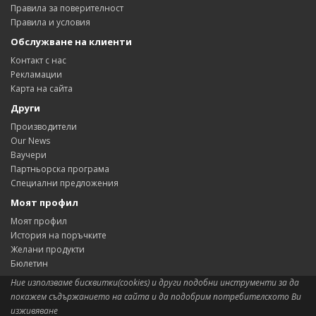
Правила за поверителност
Правила и условия
Обслужване на клиенти
Контакт с нас
Рекламации
Карта на сайта
Други
Производители
Our News
Ваучери
Партньорска програма
Специални предложения
Моят профил
Моят профил
История на поръчките
Желани продукти
Бюлетин
Ние използваме бисквитки(cookies) и други подобни инструменти за да
покажем съдържанието на сайта и да подобрим потребителското Ви
изживяване
Сиситема:
OpenCart