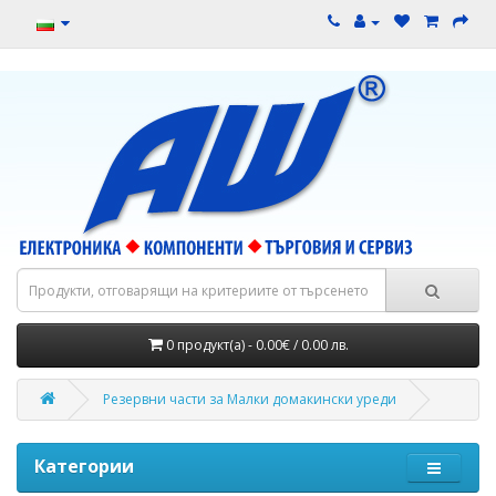
0 продукт(а) - 0.00€ / 0.00 лв.
Резервни части за Малки домакински уреди
Категории