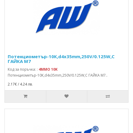
Потенциометър-10К,d4x35mm,250V/0.125W,С
ГАЙКА M7
Код за поръчка: :
4MMO 10K
Потенциометър-10К,d4x35mm,250V/0.125W,С ГАЙКА M7..
2.17€ / 4.24 лв.