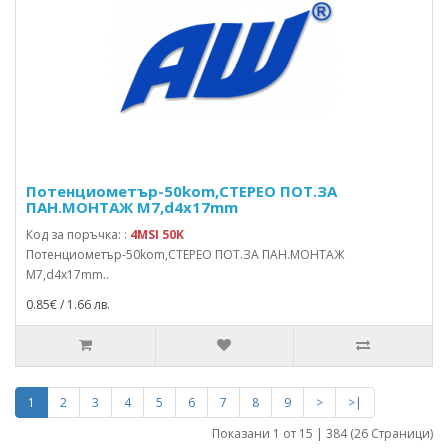
Потенциометър-50kom,СТЕРЕО ПОТ.ЗА
ПАН.МОНТАЖ M7,d4x17mm
Код за поръчка: :
4MSI 50K
Потенциометър-50kom,СТЕРЕО ПОТ.ЗА ПАН.МОНТАЖ
M7,d4x17mm..
0.85€ / 1.66 лв.
1
2
3
4
5
6
7
8
9
>
>|
Показани 1 от 15 | 384 (26 Страници)