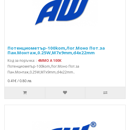
Потенциометър-100kom,Лог.Моно Пот.за
Пан.Монтаж,0.25W,M7x9mm,d4x22mm
Код за поръчка: :
4MMO A 100К
Потенциометър-100kom,Лог.Моно Пот.за
Пан.Монтаж,0.25W,M7x9mm,d4x22mm..
0.41€ / 0.80 лв.