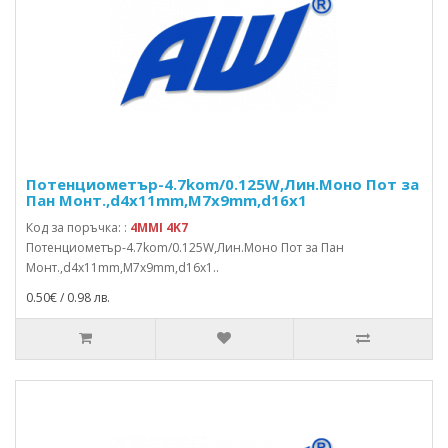
Потенциометър-4.7kom/0.125W,Лин.Моно Пот за
Пан Монт.,d4x11mm,M7x9mm,d16x1
Код за поръчка: :
4MMI 4K7
Потенциометър-4.7kom/0.125W,Лин.Моно Пот за Пан
Монт.,d4x11mm,M7x9mm,d16x1..
0.50€ / 0.98 лв.