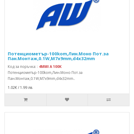
Потенциометър-100kom,Лин.Моно Пот.за
Пан.Монтаж,0.1W,M7x9mm,d4x32mm
Код за поръчка: :
4MMI A 100К
Потенциометър-100kom,Лин.Моно Пот.за
Пан.Монтаж,0.1W,M7x9mm,d4x32mm..
1.02€ / 1.99 лв.