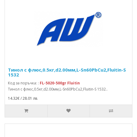
Тинол с флюс,0.5кг,d2.00мм,L-Sn60PbCu2,Fluitin-S
1532
Код за поръчка: :
FL-5020-500gr Fluitin
Тинол с флюс,0.5кг,d2.00мм,L-Sn60PbCu2,Fluitin-S 1532..
14.32€ / 28.01 лв.