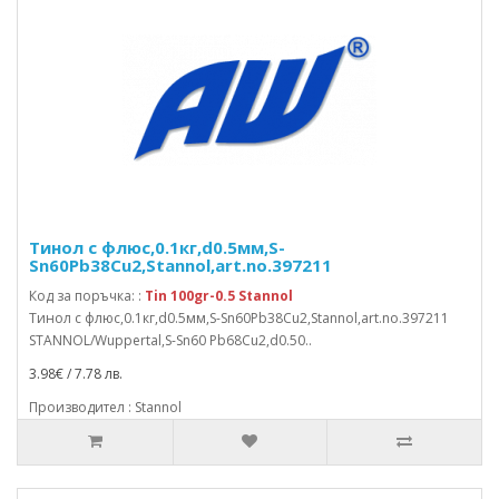
Тинол с флюс,0.1кг,d0.5мм,S-
Sn60Pb38Cu2,Stannol,art.no.397211
Код за поръчка: :
Tin 100gr-0.5 Stannol
Тинол с флюс,0.1кг,d0.5мм,S-Sn60Pb38Cu2,Stannol,art.no.397211
STANNOL/Wuppertal,S-Sn60 Pb68Cu2,d0.50..
3.98€ / 7.78 лв.
Производител : Stannol