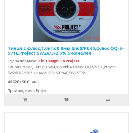
Тинол с флюс,1.0кг,d0.8мм,Sn60/Pb40,флюс QQ-S-
571E,Project SW26/3/2.5%,5-канален
Код за поръчка: :
Tin 1000gr-0.8 Project
Тинол с флюс,1.0кг,d0.8мм,Sn60/Pb40,флюс QQ-S-571E,Project
SW26/3/2.5%,5-каналенS-Sn60Pb40,SW26/3/2...
46.02€ / 90.01 лв.
Производител : Project