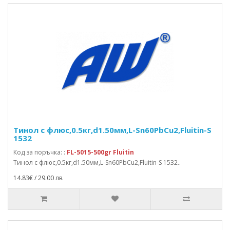
Тинол с флюс,0.5кг,d1.50мм,L-Sn60PbCu2,Fluitin-S
1532
Код за поръчка: :
FL-5015-500gr Fluitin
Тинол с флюс,0.5кг,d1.50мм,L-Sn60PbCu2,Fluitin-S 1532..
14.83€ / 29.00 лв.