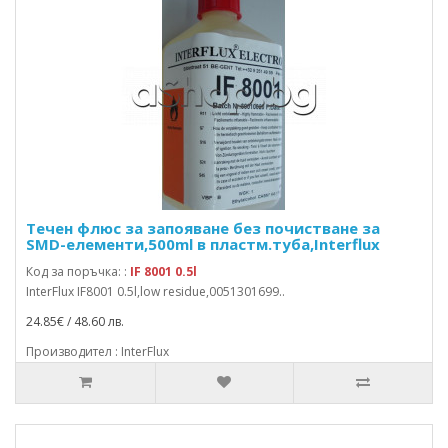
Течен флюс за запояване без почистване за
SMD-елементи,500ml в пластм.туба,Interflux
Код за поръчка: :
IF 8001 0.5l
InterFlux IF8001 0.5l,low residue,0051301699..
24.85€ / 48.60 лв.
Производител : InterFlux