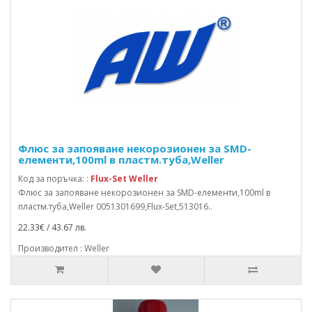
Флюс за запояване некорозионен за SMD-
елементи,100ml в пластм.туба,Weller
Код за поръчка: :
Flux-Set Weller
Флюс за запояване некорозионен за SMD-елементи,100ml в
пластм.туба,Weller 0051301699,Flux-Set,513016..
22.33€ / 43.67 лв.
Производител : Weller