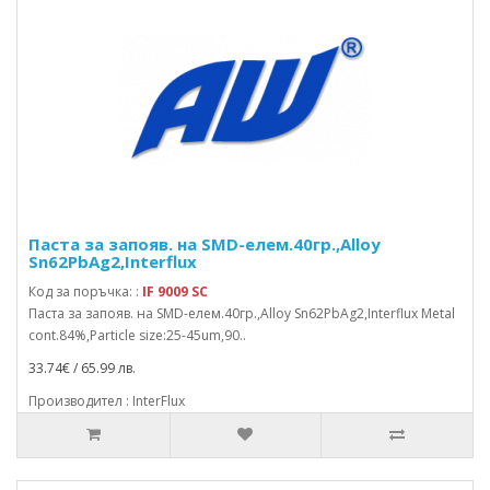
Паста за запояв. на SMD-елем.40гр.,Alloy
Sn62PbAg2,Interflux
Код за поръчка: :
IF 9009 SC
Паста за запояв. на SMD-елем.40гр.,Alloy Sn62PbAg2,Interflux Metal
cont.84%,Particle size:25-45um,90..
33.74€ / 65.99 лв.
Производител : InterFlux