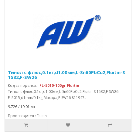
Тинол с флюс,0.1кг,d1.00мм,L-Sn60PbCu2,Fluitin-S
1532,F-SW26
Код за поръчка: :
FL-5010-100gr Fluitin
Тинол с флюс,0.1кг,d1.00мм,L-Sn60PbCu2,Fluitin-S 1532,F-SW26
FL5015,d1mm/0.1kg-Макара,F-SW26,811947..
9.72€ / 19.01 лв.
Производител : Fluitin