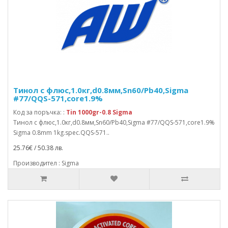
Тинол с флюс,1.0кг,d0.8мм,Sn60/Pb40,Sigma
#77/QQS-571,core1.9%
Код за поръчка: :
Tin 1000gr-0.8 Sigma
Тинол с флюс,1.0кг,d0.8мм,Sn60/Pb40,Sigma #77/QQS-571,core1.9%
Sigma 0.8mm 1kg.spec.QQS-571..
25.76€ / 50.38 лв.
Производител : Sigma