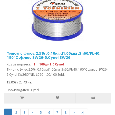
Тинол с флюс 2.5% ,0.10кг,d1.00мм ,Sn60/Pb40,
190°C ,флюс SW26-5,Cynel SW26
Код за поръчка: :
Tin 100gr-1.0 Cynel
Тинол с флюс 2.5% ,0.10кг,d1.00мм ,Sn60/Pb40, 190°C ,флюс SW26-
5,Cynel SW26CYNEL LC60-1.00/100,Sold..
13.00€ / 25.43 лв.
Производител : Cynel
1
2
3
4
5
6
7
8
>
>|