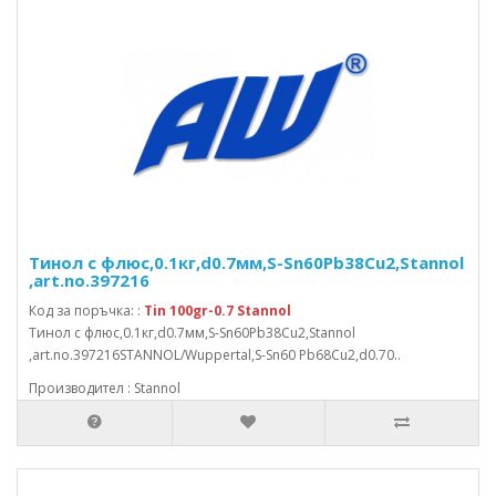
Тинол с флюс,0.1кг,d0.7мм,S-Sn60Pb38Cu2,Stannol
,art.no.397216
Код за поръчка: :
Tin 100gr-0.7 Stannol
Тинол с флюс,0.1кг,d0.7мм,S-Sn60Pb38Cu2,Stannol
,art.no.397216STANNOL/Wuppertal,S-Sn60 Pb68Cu2,d0.70..
Производител : Stannol