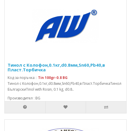
Тинол с Колофон,0.1кг,d0.8мм,Sn60,Pb40,в
Пласт.Торбичка
Код за поръчка: :
Tin 100gr-0.8 BG
Тинол с Колофон,0.1кг,d0.8мм,Sn60,Pb40,в Пласт.ТорбичкаТинол
БългарскиTinol with Rosin, 0.1 kg, d0.8..
Производител : BG