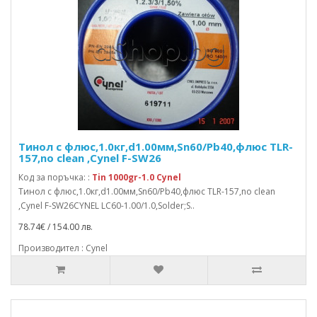
Тинол с флюс,1.0кг,d1.00мм,Sn60/Pb40,флюс TLR-
157,no clean ,Cynel F-SW26
Код за поръчка: :
Tin 1000gr-1.0 Cynel
Тинол с флюс,1.0кг,d1.00мм,Sn60/Pb40,флюс TLR-157,no clean
,Cynel F-SW26CYNEL LC60-1.00/1.0,Solder;S..
78.74€ / 154.00 лв.
Производител : Cynel