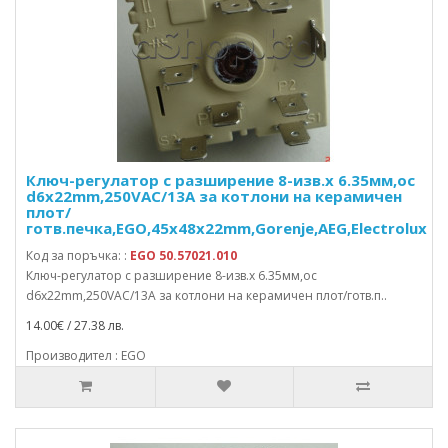
Ключ-регулатор с разширение 8-изв.x 6.35мм,ос
d6x22mm,250VAC/13A за котлони на керамичен
плот/
готв.печка,EGO,45x48x22mm,Gorenje,AEG,Electrolux
Код за поръчка: :
EGO 50.57021.010
Ключ-регулатор с разширение 8-изв.x 6.35мм,ос
d6x22mm,250VAC/13A за котлони на керамичен плот/готв.п..
14.00€ / 27.38 лв.
Производител : EGO