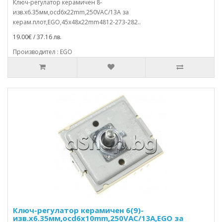
Ключ-регулатор керамичен 8-
изв.x6.35мм,осd6x22mm,250VAC/13A за
керам.плот,EGO,45x48x22mm4812-273-282..
19.00€ / 37.16 лв.
Производител : EGO
Ключ-регулатор керамичен 6(9)-
изв.x6.35мм,осd6x10mm,250VAC/13A,EGO за