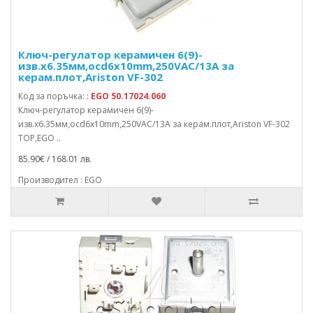
Ключ-регулатор керамичен 6(9)-
изв.x6.35мм,осd6x10mm,250VAC/13A за
керам.плот,Ariston VF-302
Код за поръчка: :
EGO 50.17024.060
Ключ-регулатор керамичен 6(9)-
изв.x6.35мм,осd6x10mm,250VAC/13A за керам.плот,Ariston VF-302
TOP,EGO ..
85.90€ / 168.01 лв.
Производител : EGO