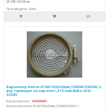
25.76€ / 50.38 лв.
Производител : Beko
Бързонагр.плоча d140/165x32мм,1200W/230VAC,с
вгр.терморег.за кер.плот,3+3-изв.Beko HCD-
32200
Код за поръчка: :
162926001
Бързонагр.плоча d140/165x32мм,1200W/230VAC,с