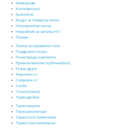
Клемореди
Копче(врътка)
Крак(пета)
Модул за готварска печка
Нагревателни плочи
Накрайник за запалка H.V.
Планки
Платка за керамичен плот
Поддръжка-опора
Почистващи комплекти
Превключватели гърбични(tact)
Разни-други
Ремонтен к-т
Сервизен к-т
Скоби
Стъкло(панел)
Термодвойки
Термозащити
Терморегулатори
Термостати биметални
Термостати капилярни