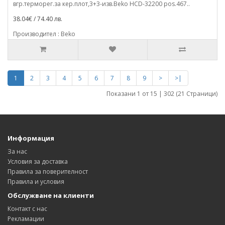
вгр.терморег.за кер.плот,3+3-изв.Beko HCD-32200 pos.467..
38.04€ / 74.40 лв.
Производител : Beko
1
2
3
4
5
6
7
8
9
>
>|
Показани 1 от 15 | 302 (21 Страници)
Информация
За нас
Условия за доставка
Правила за поверителност
Правила и условия
Обслужване на клиенти
Контакт с нас
Рекламации