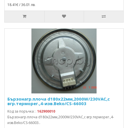
18.41€ / 36.01 лв.
Бързонагр.плоча d180x22мм,2000W/230VAC,с
вгр.терморег.,4-изв.Beko/CS-66003
Код за поръчка: :
162900010
Бързонагр.плоча d180x22мм,2000W/230VAC,с вгр.терморег.,4-
изв.Beko/CS-66003..