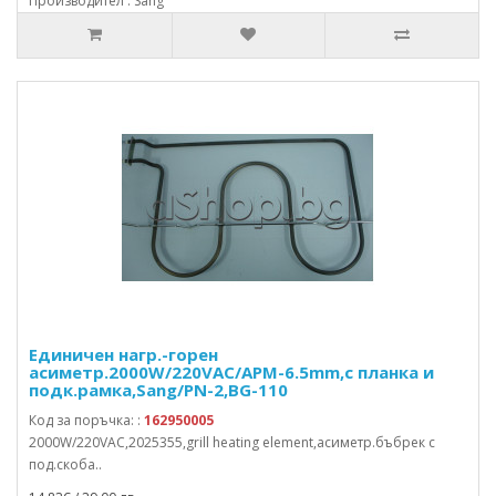
Производител : Sang
Единичен нагр.-горен
асиметр.2000W/220VAC/APM-6.5mm,с планка и
подк.рамка,Sang/PN-2,BG-110
Код за поръчка: :
162950005
2000W/220VAC,2025355,grill heating element,асиметр.бъбрек с
под.скоба..