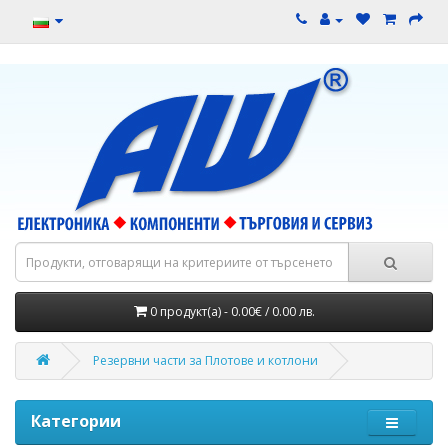
0 продукт(а) - 0.00€ / 0.00 лв.
Резервни части за Плотове и котлони
Категории