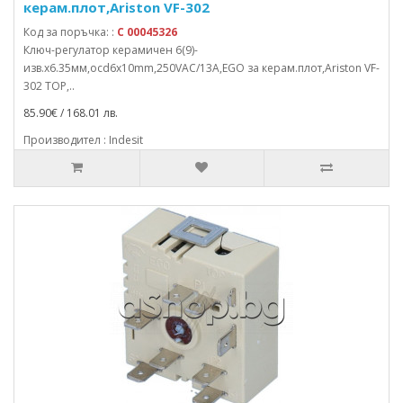
керам.плот,Ariston VF-302
Код за поръчка: :
C 00045326
Ключ-регулатор керамичен 6(9)-
изв.x6.35мм,осd6x10mm,250VAC/13A,EGO за керам.плот,Ariston VF-
302 TOP,..
85.90€ / 168.01 лв.
Производител : Indesit