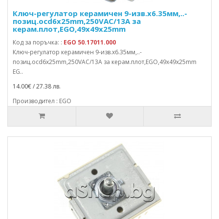
Ключ-регулатор керамичен 9-изв.x6.35мм,..-
позиц.осd6x25mm,250VAC/13A за
керам.плот,EGO,49x49x25mm
Код за поръчка: :
EGO 50.17011.000
Ключ-регулатор керамичен 9-изв.x6.35мм,..-
позиц.осd6x25mm,250VAC/13A за керам.плот,EGO,49x49x25mm
EG..
14.00€ / 27.38 лв.
Производител : EGO