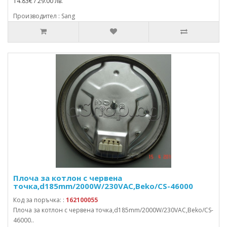
14.83€ / 29.00 лв.
Производител : Sang
Плоча за котлон с червена
точка,d185mm/2000W/230VAC,Beko/CS-46000
Код за поръчка: :
162100055
Плоча за котлон с червена точка,d185mm/2000W/230VAC,Beko/CS-
46000..