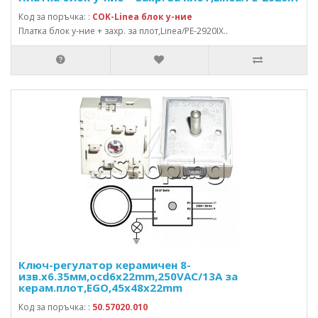
Код за поръчка: :
COK-Linea блок у-ние
Платка блок у-ние + захр. за плот,Linea/PE-2920IX..
Ключ-регулатор керамичен 8-
изв.x6.35мм,осd6x22mm,250VAC/13A за
керам.плот,EGO,45x48x22mm
Код за поръчка: :
50.57020.010