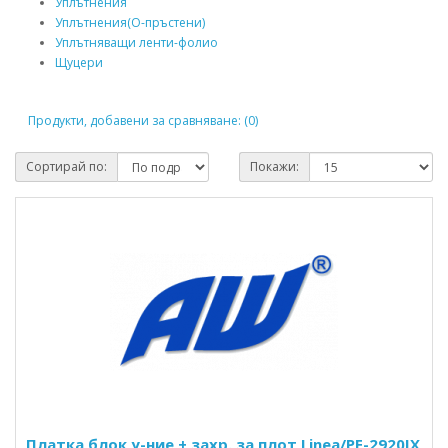
Уплътнения
Уплътнения(О-пръстени)
Уплътняващи ленти-фолио
Щуцери
Продукти, добавени за сравняване: (0)
Сортирай по:
Покажи:
Платка блок у-ние + захр. за плот,Linea/PE-2920IX