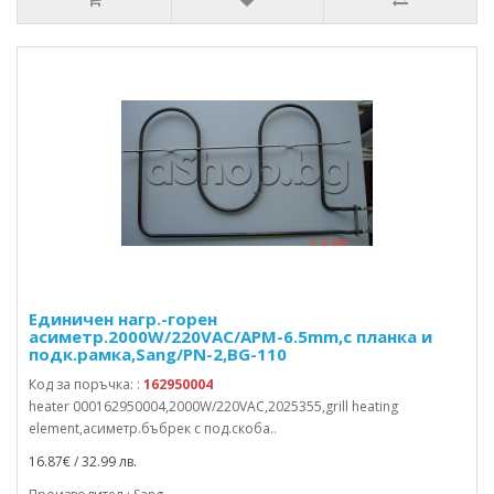
Единичен нагр.-горен
асиметр.2000W/220VAC/APM-6.5mm,с планка и
подк.рамка,Sang/PN-2,BG-110
Код за поръчка: :
162950004
heater 000162950004,2000W/220VAC,2025355,grill heating
element,асиметр.бъбрек с под.скоба..
16.87€ / 32.99 лв.