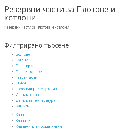
Резервни части за Плотове и
котлони
Резервни части за Плотове и котлони
Филтрирано търсене
Болтове
Бутони
Газов кран
Газови горелки
Газови дюзи
Гайки
Горелка(пръстен) за газ
Датчик за газ
Датчик за температура
Защити
Капак
Клапани
Клапани електромагнитни