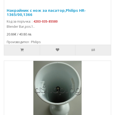
Накрайник с нож за пасатор,Philips HR-
1365/00,1366
Код за поръчка: :
4203-035-85580
Blender Bar,pos.1..
20.86€ / 40.80 лв.
Производител : Philips