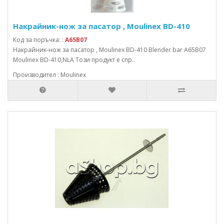
Накрайник-нож за пасатор , Moulinex BD-410
Код за поръчка: :
A65B07
Накрайник-нож за пасатор , Moulinex BD-410 Blender bar A65B07
Moulinex BD-410,NLA Този продукт е спр..
Производител : Moulinex