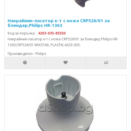
Накрайник-пасатор к-т с ножа CRP526/01 за
блендер,Philips HR-1363
Код за поръчка: :
4203-035-85550
Накрайник-пасатор к-т с ножа CRP526/01 за блендер,Philips HR-
1363CRP526/01 MIXSTAB, PLASTIK,4203-035..
Производител : Philips