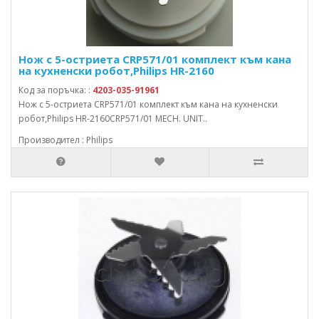
Нож с 5-остриета CRP571/01 комплект към кана
на кухненски робот,Philips HR-2160
Код за поръчка: :
4203-035-91961
Нож с 5-остриета CRP571/01 комплект към кана на кухненски
робот,Philips HR-2160CRP571/01 MECH. UNIT..
Производител : Philips