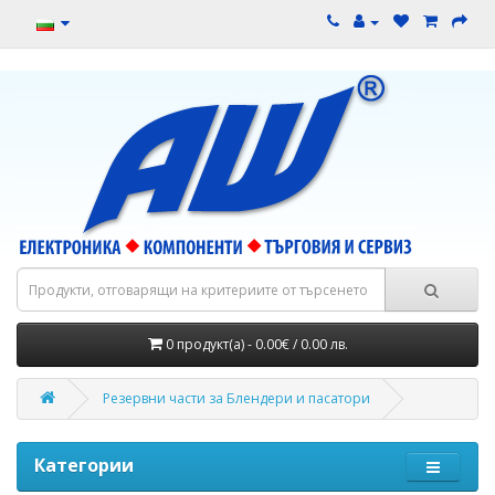
0 продукт(а) - 0.00€ / 0.00 лв.
Резервни части за Блендери и пасатори
Категории