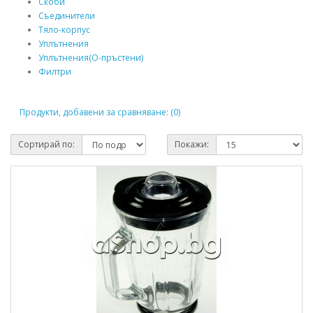
Скоби
Съединители
Тяло-корпус
Уплътнения
Уплътнения(О-пръстени)
Филтри
Продукти, добавени за сравняване: (0)
Сортирай по:
Покажи: