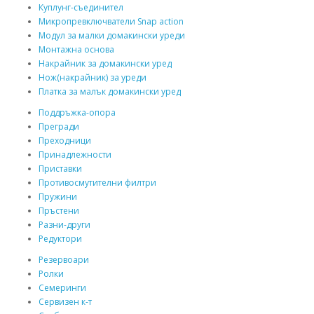
Куплунг-съединител
Микропревключватели Snap action
Модул за малки домакински уреди
Монтажна основа
Накрайник за домакински уред
Нож(накрайник) за уреди
Платка за малък домакински уред
Поддръжка-опора
Прегради
Преходници
Принадлежности
Приставки
Противосмутителни филтри
Пружини
Пръстени
Разни-други
Редуктори
Резервоари
Ролки
Семеринги
Сервизен к-т