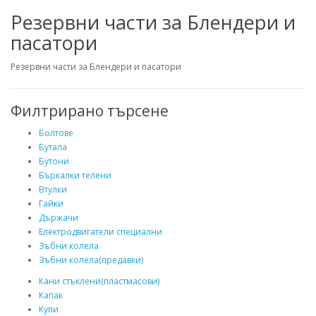
Резервни части за Блендери и
пасатори
Резервни части за Блендери и пасатори
Филтрирано търсене
Болтове
Бутала
Бутони
Бъркалки телени
Втулки
Гайки
Държачи
Електродвигатели специални
Зъбни колела
Зъбни колела(предавки)
Кани стъклени(пластмасови)
Капак
Купи