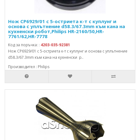
Нож CP6929/01 с 5-остриета к-т с куплунг и
основа с уплътнение d58.3/67.3mm към кана на
кухненски робот,Philips HR-2160/50,HR-
7761/62,HR-7778
Код за поръчка: :
4203-035-92381
Нож CP6929/01 с 5-остриета к-т с куплунг и основа с уплътнение
d58.3/67.3mm към кана на кухненски р..
Производител : Philips