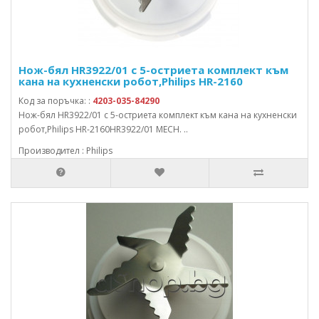
Нож-бял HR3922/01 с 5-остриета комплект към
кана на кухненски робот,Philips HR-2160
Код за поръчка: :
4203-035-84290
Нож-бял HR3922/01 с 5-остриета комплект към кана на кухненски
робот,Philips HR-2160HR3922/01 MECH. ..
Производител : Philips