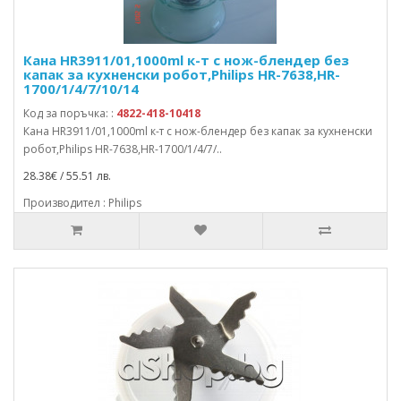
Кана HR3911/01,1000ml к-т с нож-блендер без
капак за кухненски робот,Philips HR-7638,HR-
1700/1/4/7/10/14
Код за поръчка: :
4822-418-10418
Кана HR3911/01,1000ml к-т с нож-блендер без капак за кухненски
робот,Philips HR-7638,HR-1700/1/4/7/..
28.38€ / 55.51 лв.
Производител : Philips