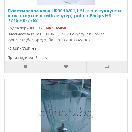
Пластмасова кана HR3010/01,1.5L к-т с куплунг и
нож за кухненски(блендер) робот,Philips HR-
7746,HR-7768
Код за поръчка: :
4203-065-65850
Пластмасова кана HR3010/01,1.5L к-т с куплунг и нож за
кухненски(блендер) робот,Philips HR-7746,HR-7..
47.86€ / 93.61 лв.
Производител : Philips