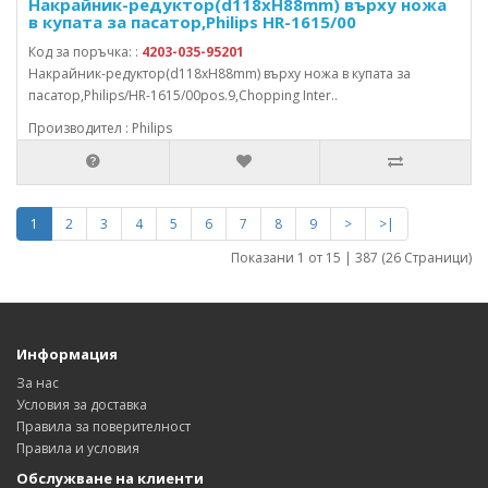
Накрайник-редуктор(d118xH88mm) върху ножа
в купата за пасатор,Philips HR-1615/00
Код за поръчка: :
4203-035-95201
Накрайник-редуктор(d118xH88mm) върху ножа в купата за
пасатор,Philips/HR-1615/00pos.9,Chopping Inter..
Производител : Philips
1
2
3
4
5
6
7
8
9
>
>|
Показани 1 от 15 | 387 (26 Страници)
Информация
За нас
Условия за доставка
Правила за поверителност
Правила и условия
Обслужване на клиенти