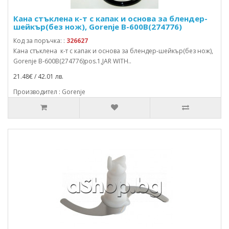
Кана стъклена к-т с капак и основа за блендер-
шейкър(без нож), Gorenje B-600B(274776)
Код за поръчка: :
326627
Кана стъклена к-т с капак и основа за блендер-шейкър(без нож),
Gorenje B-600B(274776)pos.1,JAR WITH..
21.48€ / 42.01 лв.
Производител : Gorenje