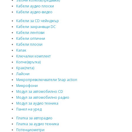
Зъбни колела(предавки)
Кабели аудио плоски
Кабели аудио-видео
Кабели за CD чейнджър
Кабели захранвщи DC
Кабели лентови
Кабели оптични
Кабели плоски
Капак
Ключалки комплект
Копче(врътка)
Крак(пета)
Лайсни
Микропревключватели Snap action
Микрофони
Модул за автомобилно CD
Модул за автомобилно радио
Модул за аудио техника
Панел на уред
Платка за авторадио
Платка за аудио техника
Потенциометри