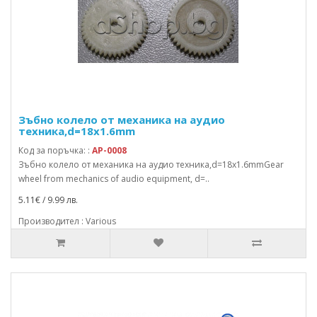
Зъбно колело от механика на аудио
техника,d=18x1.6mm
Код за поръчка: :
AP-0008
Зъбно колело от механика на аудио техника,d=18x1.6mmGear
wheel from mechanics of audio equipment, d=..
5.11€ / 9.99 лв.
Производител : Various