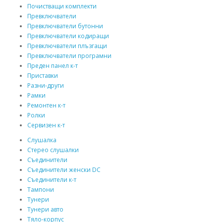
Почистващи комплекти
Превключватели
Превключватели бутонни
Превключватели кодиращи
Превключватели плъзгащи
Превключватели програмни
Преден панел к-т
Приставки
Разни-други
Рамки
Ремонтен к-т
Ролки
Сервизен к-т
Слушалка
Стерео слушалки
Съединители
Съединители женски DC
Съединители к-т
Тампони
Тунери
Тунери авто
Тяло-корпус