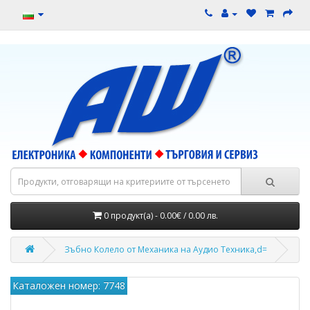
0 продукт(а) - 0.00€ / 0.00 лв.
Зъбно Колело от Механика на Аудио Техника,d=
Каталожен номер: 7748