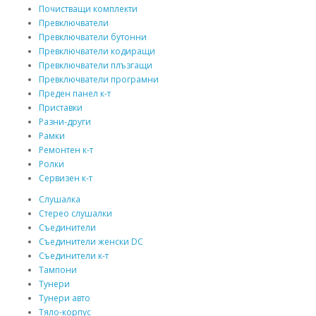
Почистващи комплекти
Превключватели
Превключватели бутонни
Превключватели кодиращи
Превключватели плъзгащи
Превключватели програмни
Преден панел к-т
Приставки
Разни-други
Рамки
Ремонтен к-т
Ролки
Сервизен к-т
Слушалка
Стерео слушалки
Съединители
Съединители женски DC
Съединители к-т
Тампони
Тунери
Тунери авто
Тяло-корпус