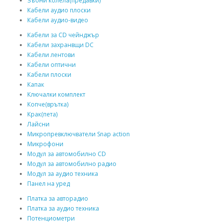
Зъбни колела(предавки)
Кабели аудио плоски
Кабели аудио-видео
Кабели за CD чейнджър
Кабели захранвщи DC
Кабели лентови
Кабели оптични
Кабели плоски
Капак
Ключалки комплект
Копче(врътка)
Крак(пета)
Лайсни
Микропревключватели Snap action
Микрофони
Модул за автомобилно CD
Модул за автомобилно радио
Модул за аудио техника
Панел на уред
Платка за авторадио
Платка за аудио техника
Потенциометри