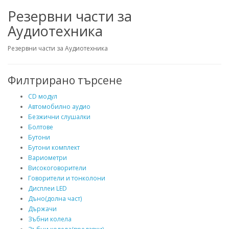
Резервни части за
Аудиотехника
Резервни части за Аудиотехника
Филтрирано търсене
CD модул
Автомобилно аудио
Безжични слушалки
Болтове
Бутони
Бутони комплект
Вариометри
Високоговорители
Говорители и тонколони
Дисплеи LED
Дъно(долна част)
Държачи
Зъбни колела