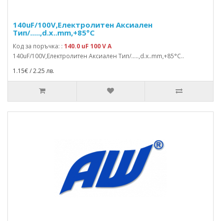
140uF/100V,Електролитен Аксиален
Тип/.....,d.x..mm,+85°C
Код за поръчка: :
140.0 uF 100 V A
140uF/100V,Електролитен Аксиален Тип/.....,d.x..mm,+85°C..
1.15€ / 2.25 лв.