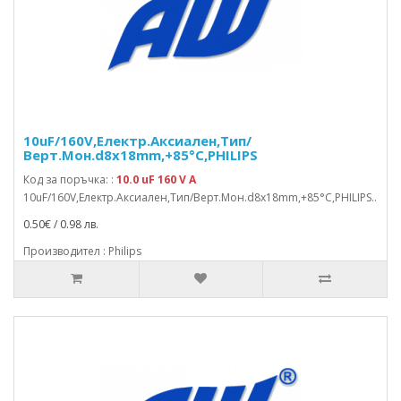
10uF/160V,Електр.Аксиален,Тип/
Верт.Мон.d8x18mm,+85°C,PHILIPS
Код за поръчка: :
10.0 uF 160 V A
10uF/160V,Електр.Аксиален,Тип/Верт.Мон.d8x18mm,+85°C,PHILIPS..
0.50€ / 0.98 лв.
Производител : Philips