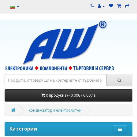
0 продукт(а) - 0.00€ / 0.00 лв.
Кондензатори електролитни
Категории