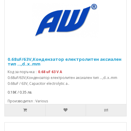
0.68uF/63V,Кондензатор електролитен аксиален
тип ...,d..x..mm
Код за поръчка: :
0.68 uF 63 V A
0.68uF/63V,Кондензатор електролитен аксиален тип ...,d..x..mm
0.68uF / 63V, Capacitor electrolytic a..
0.18€ / 0.35 лв.
Производител : Various