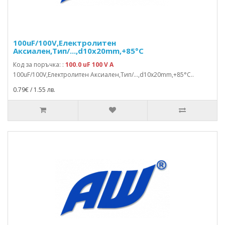
100uF/100V,Електролитен
Аксиален,Тип/...,d10x20mm,+85°C
Код за поръчка: :
100.0 uF 100 V A
100uF/100V,Електролитен Аксиален,Тип/...,d10x20mm,+85°C..
0.79€ / 1.55 лв.