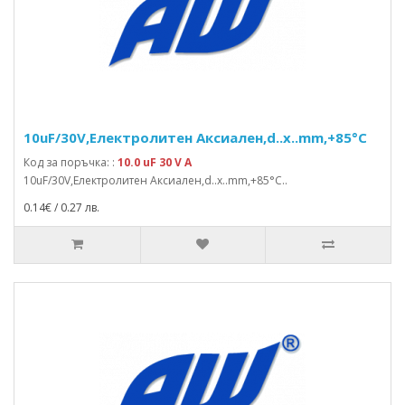
10uF/30V,Електролитен Аксиален,d..x..mm,+85°C
Код за поръчка: :
10.0 uF 30 V A
10uF/30V,Електролитен Аксиален,d..x..mm,+85°C..
0.14€ / 0.27 лв.