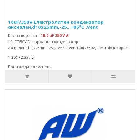
10uF/350V,Електролитен кондензатор
аксиален,d10x25mm,-25...+85°C ,Vent
Код за поръчка: :
10.0 uF 350 V A
10uF/350V,Електролитен кондензатор
аксиален,d10x25mm,-25...+85°C ,Vent10uF/350V, Electrolytic capaci..
1.20€ / 2.35 лв.
Производител : Various