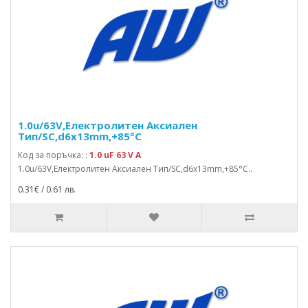
1.0u/63V,Електролитен Аксиален
Тип/SC,d6x13mm,+85°C
Код за поръчка: :
1.0 uF 63 V A
1.0u/63V,Електролитен Аксиален Тип/SC,d6x13mm,+85°C..
0.31€ / 0.61 лв.