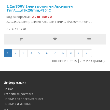
2.2u/350V,Електролитен Аксиален
Тип/.....,d9x20mm,+85°C
Код за поръчка: :
2.2 uF 350 V A
2.2u/350V,Електролитен Аксиален Тип/.....,d9x20mm,+85°C..
0.70€ / 1.37 лв.
1
2
3
4
5
6
7
8
9
>
>|
Показани 1 от 15 | 797 (54 Страници)
Информация
За нас
Условия за доставка
Правила за поверителност
Правила и условия