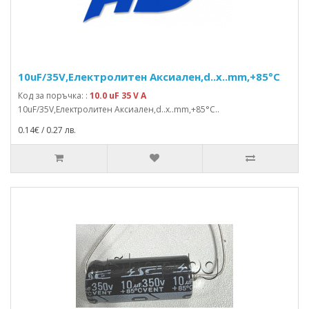
10uF/35V,Електролитен Аксиален,d..x..mm,+85°C
Код за поръчка: :
10.0 uF 35 V A
10uF/35V,Електролитен Аксиален,d..x..mm,+85°C..
0.14€ / 0.27 лв.