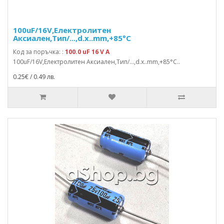
100uF/16V,Електролитен
Аксиален,Тип/...,d.x..mm,+85°C
Код за поръчка: :
100.0 uF 16 V A
100uF/16V,Електролитен Аксиален,Тип/...,d.x..mm,+85°C..
0.25€ / 0.49 лв.