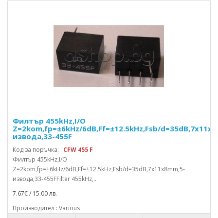
Филтър 455kHz,I/O
Z=2kom,fp=±6kHz/6dB,Ff=±12.5kHz,Fsb/d=35dB,7x11x
извода,33-455F
Код за поръчка: :
CFW 455 F
Филтър 455kHz,I/O
Z=2kom,fp=±6kHz/6dB,Ff=±12.5kHz,Fsb/d=35dB,7x11x8mm,5-
извода,33-455FFilter 455kHz,..
7.67€ / 15.00 лв.
Производител : Various