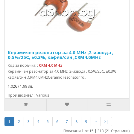
Керамичен резонатор за 4.0 MHz ,2-извода ,
0.5%/25C, ±0.3%, кафяв/син ,CRM4.0MHz
Код за поръчка: :
CRM 4.0 MHz
Керамичен резонатор за 4.0 MHz ,2-извода , 0.5%/25C, ±0.3%,
кафяв/син ,CRM4.0MHzCeramic resonator fo..
1.02€ / 1.99 лв.
Производител : Various
1
2
3
4
5
6
7
8
9
>
>|
Показани 1 от 15 | 313 (21 Страници)