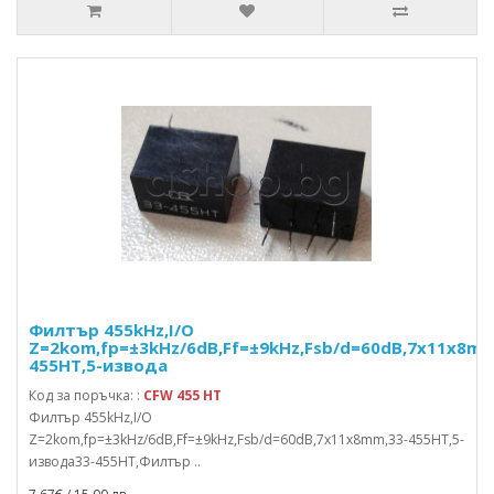
Филтър 455kHz,I/O
Z=2kom,fp=±3kHz/6dB,Ff=±9kHz,Fsb/d=60dB,7x11x8mm
455HT,5-извода
Код за поръчка: :
CFW 455 HT
Филтър 455kHz,I/O
Z=2kom,fp=±3kHz/6dB,Ff=±9kHz,Fsb/d=60dB,7x11x8mm,33-455HT,5-
извода33-455HT,Филтър ..