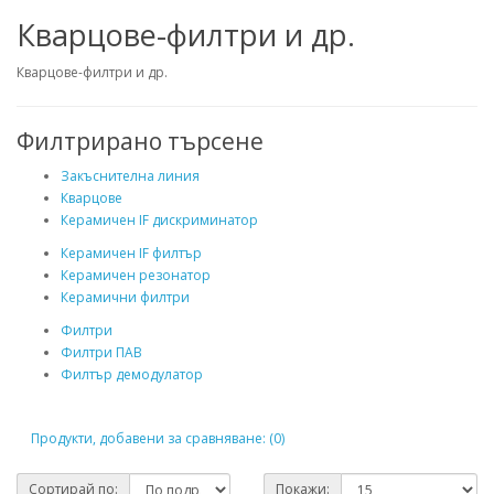
Кварцове-филтри и др.
Кварцове-филтри и др.
Филтрирано търсене
Закъснителна линия
Кварцове
Керамичен IF дискриминатор
Керамичен IF филтър
Керамичен резонатор
Керамични филтри
Филтри
Филтри ПАВ
Филтър демодулатор
Продукти, добавени за сравняване: (0)
Сортирай по:
Покажи: