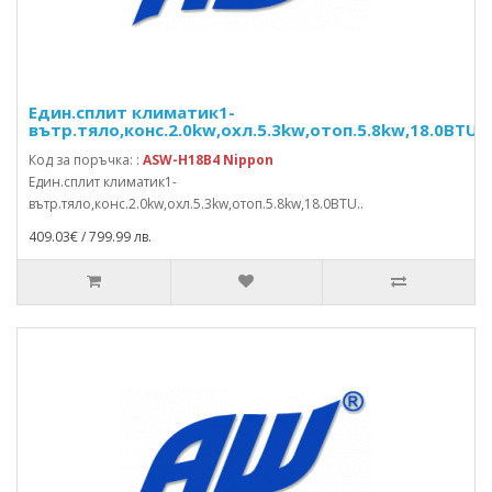
Един.сплит климатик1-
вътр.тяло,конс.2.0kw,охл.5.3kw,отоп.5.8kw,18.0BTU
Код за поръчка: :
ASW-H18B4 Nippon
Един.сплит климатик1-
вътр.тяло,конс.2.0kw,охл.5.3kw,отоп.5.8kw,18.0BTU..
409.03€ / 799.99 лв.