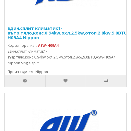
Един.сплит климатик1-
вътр.тяло,конс.0.94kw,охл.2.5kw,отоп.2.8kw,9.0BTU,
H09A4 Nippon
Код за поръчка: :
ASW-H09A4
Един.сплит климатик1-
вътр.тяло,конс.0.94kw,охл.2.5kw,отоп.2.8kw,9.0BTU,ASW-H09A4
Nippon Single split..
Производител : Nippon