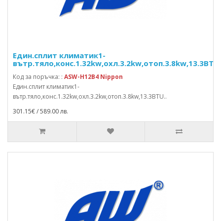
Един.сплит климатик1-
вътр.тяло,конс.1.32kw,охл.3.2kw,отоп.3.8kw,13.3BTU
Код за поръчка: :
ASW-H12B4 Nippon
Един.сплит климатик1-
вътр.тяло,конс.1.32kw,охл.3.2kw,отоп.3.8kw,13.3BTU..
301.15€ / 589.00 лв.