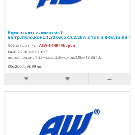
Един.сплит климатик1-
вътр.тяло,конс.1.32kw,охл.3.2kw,отоп.3.8kw,13.8BTU
Код за поръчка: :
ASW-H14B4 Nippon
Един.сплит климатик1-
вътр.тяло,конс.1.32kw,охл.3.2kw,отоп.3.8kw,13.8BTU..
306.26€ / 598.99 лв.