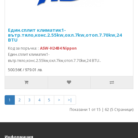
Един.сплит климатик1-
вътр.тяло,конс.2.55kw,охл.7kw,отоп.7.70kw,24
BTU
Код за поръчка: :
ASW-H24B4 Nippon
Един.сплит климатик1-
вътр.тяло,конс.2.55kw,охл.7kw,отоп.7.70kw,24 BTU..
500.56€ / 979.01 лв.
1
2
3
4
5
>
>|
Показани 1 от 15 | 62 (5 Страници)
Информация