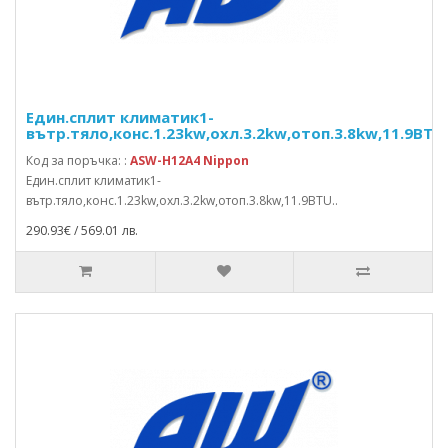
Един.сплит климатик1-
вътр.тяло,конс.1.23kw,охл.3.2kw,отоп.3.8kw,11.9BTU
Код за поръчка: :
ASW-H12A4 Nippon
Един.сплит климатик1-
вътр.тяло,конс.1.23kw,охл.3.2kw,отоп.3.8kw,11.9BTU..
290.93€ / 569.01 лв.