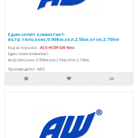
Един.сплит климатик1-
вътр.тяло,конс.0.90kw,охл.2.5kw,отоп.2.70kw
Код за поръчка: :
ACS-HC09 GW Neo
Един.сплит климатик1-
вътр.тяло,конс.0.90kw,охл.2.5kw,отоп.2.70kw..
Производител : NEO