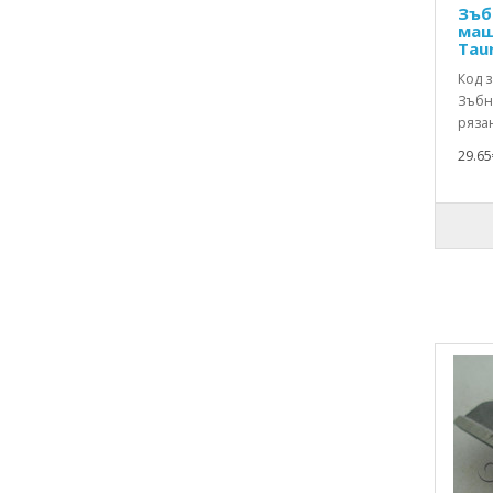
Зъб
маш
Tau
Код з
Зъбн
рязан
29.65