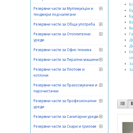
Б
Резервни части за Мултикукъри и
Бу
тенджери под налягане
Б
В
Резервни части за Обща употреба
В
Резервни части за Отоплителни
Г
уреди
Д
Д
Резервни части за Офис техника
Ел
с
Резервни части за Перални машини
З
Резервни части за Плотове и
З
котлони
Резервни части за Прахосмукачки и
парочистачки
Резервни части за Професионални
уреди
Резервни части за Санитарни уреди
Резервни части за Скари и грилове