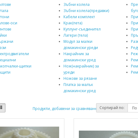
олтове
Зъбни колела
Пре
тала
Зъбни колела(предавки)
бут
утони
Кабели комплект
При
алове-оси
Крак(пета)
При
интове
Куплунг-съединител
При
айки
Лагери (тела)
Пръ
ържачи
Модул за малки
Раз
юзи
домакински уреди
Ред
ектродвигатели
Накрайник за
Реж
пециални
домакински уред
Рем
акопчалки-щипки
Нож(накрайник) за
Ре
ащити
уреди
Рем
Ножове за рязане
Платка за малък
домакински уред
Сортирай по:
Продукти, добавени за сравняване: (0)