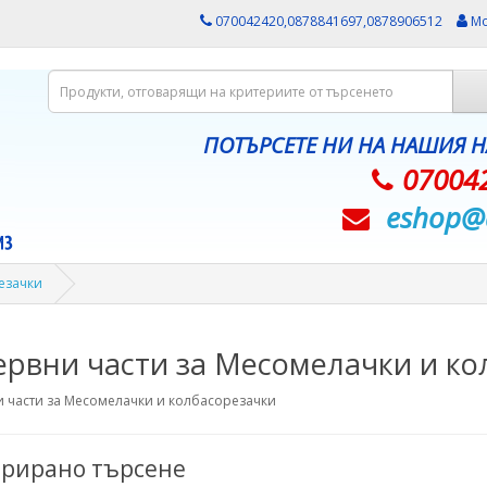
070042420,0878841697,0878906512
Мо
ПОТЪРСЕТЕ НИ НА НАШИЯ 
07004
eshop@­
езачки
ервни части за Месомелачки и ко
 части за Месомелачки и колбасорезачки
рирано търсене