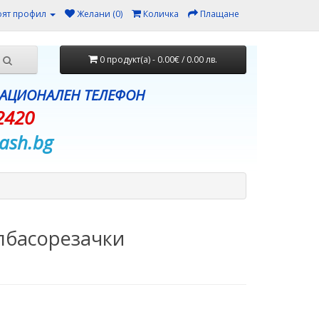
ят профил
Желани (0)
Количка
Плащане
0 продукт(а) - 0.00€ / 0.00 лв.
НАЦИОНАЛЕН ТЕЛЕФОН
2420
ash.bg
лбасорезачки