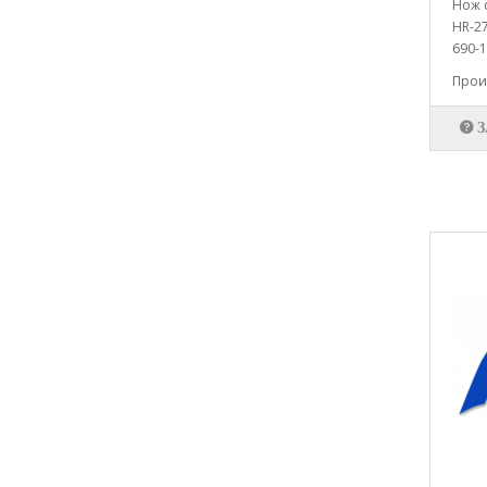
Нож с
HR-27
690-1
Произ