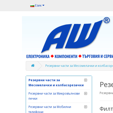
Резервни части за Дома и Офиса
Език
Резервни части за Електроуреди
Резервни части за Кафемашини и
кафеавтомати
Резервни части за
Климатици,пречистватели и
обезвлажнители
Резервни части за Кухненски
роботи и миксери
Резервни части за Месомелачки и колбасор
Резервни части за Малки
домакински уреди
Резервни части за
Рез
Месомелачки и колбасорезачки
Резервни
Резервни части за Микровълнови
печки
Резервни части за Мобилни
Филт
телефони