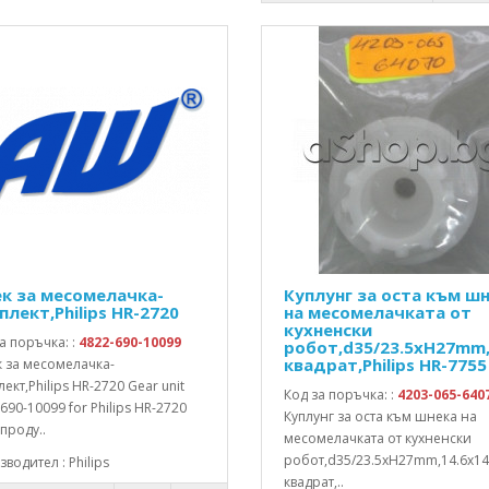
к за месомелачка-
Куплунг за оста към ш
плект,Philips HR-2720
на месомелачката от
кухненски
а поръчка: :
4822-690-10099
робот,d35/23.5xH27mm
квадрат,Philips HR-7755
 за месомелачка-
ект,Philips HR-2720 Gear unit
Код за поръчка: :
4203-065-640
690-10099 for Philips HR-2720
Куплунг за оста към шнека на
проду..
месомелачката от кухненски
робот,d35/23.5xH27mm,14.6x1
водител : Philips
квадрат,..