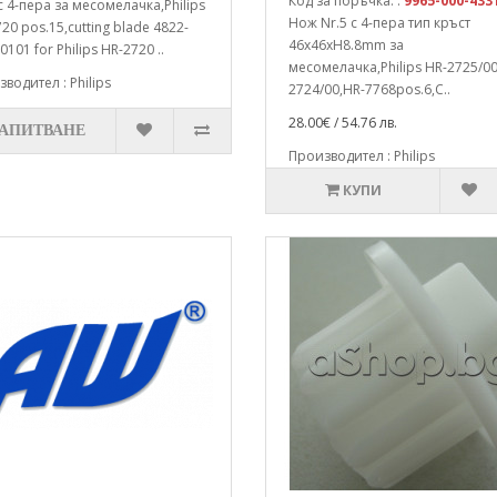
Код за поръчка: :
9965-000-433
 4-пера за месомелачка,Philips
Нож Nr.5 с 4-пера тип кръст
20 pos.15,cutting blade 4822-
46x46xH8.8mm за
0101 for Philips HR-2720 ..
месомелачка,Philips HR-2725/00
водител : Philips
2724/00,HR-7768pos.6,C..
28.00€ / 54.76 лв.
ЗАПИТВАНЕ
Производител : Philips
КУПИ