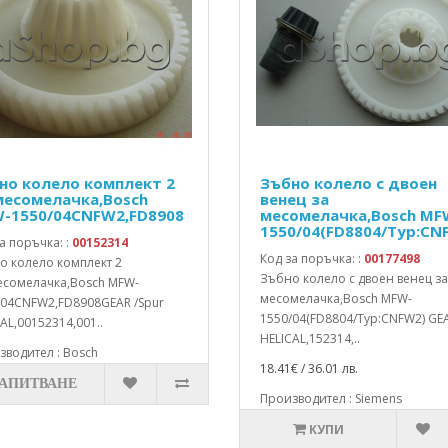
но колело комплект 2
Зъбно колело с двоен
месомелачка,Bosch
венец за
-1550/04CNFW2,FD8908
месомелачка,Bosch MF
1550/04(FD8804/Typ:CN
а поръчка: :
00152314
Код за поръчка: :
00177498
о колело комплект 2
Зъбно колело с двоен венец за
есомелачка,Bosch MFW-
месомелачка,Bosch MFW-
/04CNFW2,FD8908GEAR /Spur
1550/04(FD8804/Typ:CNFW2) GEA
AL,00152314,001..
HELICAL,152314,..
водител : Bosch
18.41€ / 36.01 лв.
ЗАПИТВАНЕ
Производител : Siemens
КУПИ