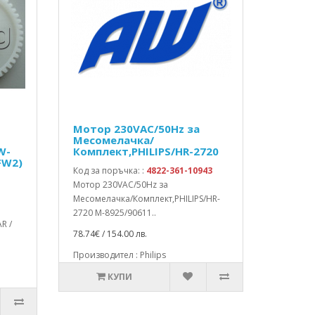
Мотор 230VAC/50Hz за
Месомелачка/
W-
Комплект,PHILIPS/HR-2720
FW2)
Код за поръчка: :
4822-361-10943
Мотор 230VAC/50Hz за
Месомелачка/Комплект,PHILIPS/HR-
2720 М-8925/90611..
R /
78.74€ / 154.00 лв.
Производител : Philips
КУПИ