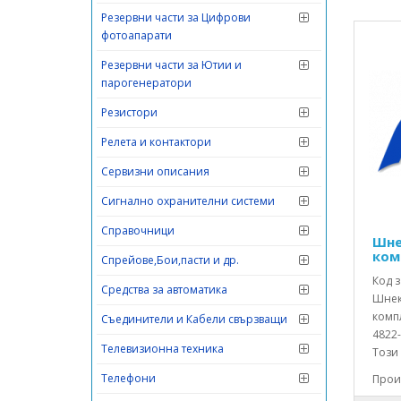
Резервни части за Цифрови
фотоапарати
Резервни части за Ютии и
парогенератори
Резистори
Релета и контактори
Сервизни описания
Сигнално охранителни системи
Справочници
Шне
ком
Спрейове,Бои,пасти и др.
Код з
Средства за автоматика
Шнек
компл
Съединители и Кабели свързващи
4822-
Телевизионна техника
Този 
Телефони
Произ