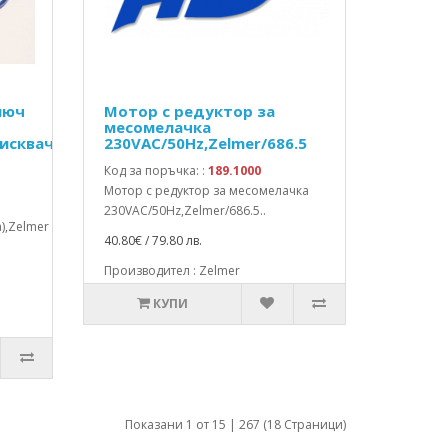
люч
Мотор с редуктор за
месомелачка
исквачка),Zelmer
230VAC/50Hz,Zelmer/686.5
Код за поръчка: :
189.1000
Мотор с редуктор за месомелачка
230VAC/50Hz,Zelmer/686.5..
),Zelmer
40.80€ / 79.80 лв.
Производител : Zelmer
КУПИ
Показани 1 от 15 | 267 (18 Страници)