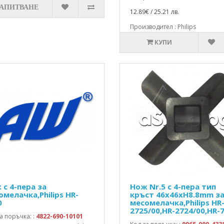
ЗАПИТВАНЕ
12.89€ / 25.21 лв.
Производител : Philips
КУПИ
 с 4-пера за
Нож Nr.5 с 4-пера тип
омелачка,Philips HR-
кръст 46x46xH8.8mm з
0
месомелачка,Philips HR
2725/00,HR-2724/00,HR-
а поръчка: :
4822-690-10101