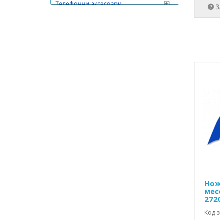
Телефонни аксесоари
Термистори,позистори и варистори
Термосвиваеми шлаухи
Тиноли,пасти и др.
Транзистори
Транзисторни аксесоари
Трансформатори и бобини
Триаци,тиристори и др.
Тример-кондензатори
ТХО,имп.трансформатори и др.
Управление на достъпа
Фотоапарати
Нож
мес
Ценерови диоди
272
Код з
Цокли за ИС и др.