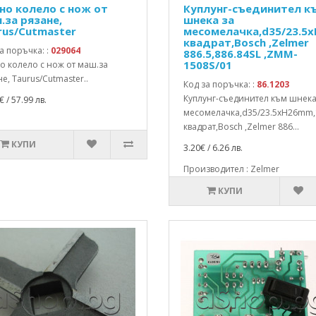
но колело с нож от
Куплунг-съединител к
.за рязане,
шнека за
rus/Cutmaster
месомелачка,d35/23.5
квадрат,Bosch ,Zelmer
а поръчка: :
029064
886.5,886.84SL ,ZMM-
1508S/01
о колело с нож от маш.за
е, Taurus/Cutmaster..
Код за поръчка: :
86.1203
Куплунг-съединител към шнека
€ / 57.99 лв.
месомелачка,d35/23.5xH26mm,
квадрат,Bosch ,Zelmer 886...
КУПИ
3.20€ / 6.26 лв.
Производител : Zelmer
КУПИ