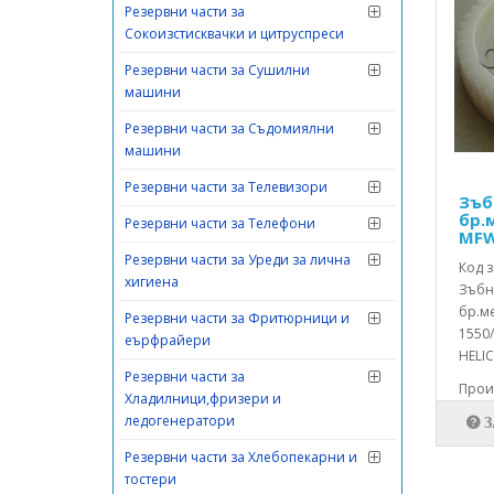
Резервни части за
Сокоизстисквачки и цитруспреси
Резервни части за Сушилни
машини
Резервни части за Съдомиялни
машини
Резервни части за Телевизори
Зъб
бр.
Резервни части за Телефони
MFW
Резервни части за Уреди за лична
Код з
хигиена
Зъбн
бр.м
Резервни части за Фритюрници и
1550
еърфрайери
HELIC
Резервни части за
Произ
Хладилници,фризери и
ледогенератори
Резервни части за Хлебопекарни и
тостери