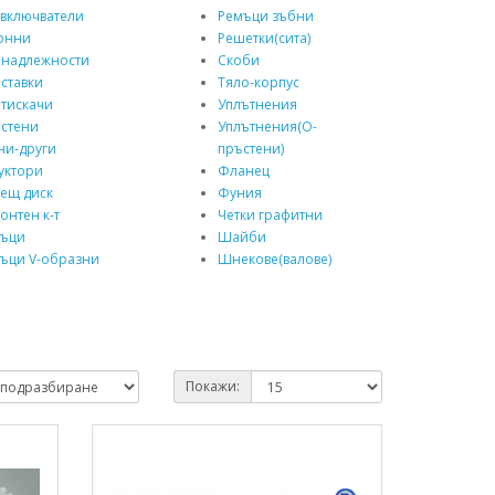
включватели
Ремъци зъбни
онни
Решетки(сита)
надлежности
Скоби
ставки
Тяло-корпус
тискачи
Уплътнения
стени
Уплътнения(О-
ни-други
пръстени)
уктори
Фланец
ещ диск
Фуния
онтен к-т
Четки графитни
мъци
Шайби
ъци V-образни
Шнекове(валове)
Покажи: