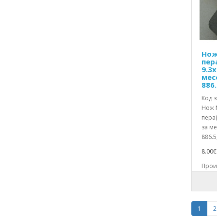
Нож 
пер
9.3
мес
886.
Код з
Нож N
пера
за м
886.5
8.00€ 
Произ
1
2