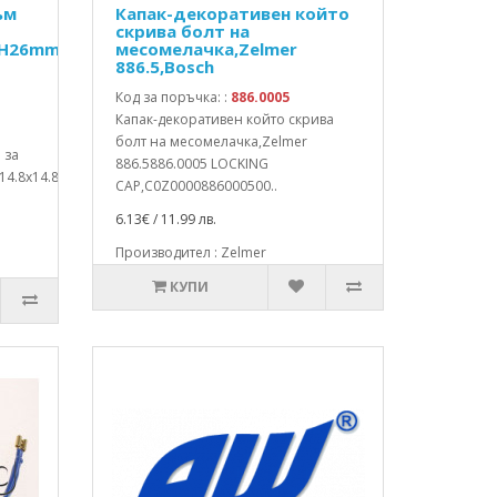
ъм
Капак-декоративен който
скрива болт на
xH26mm,14.8x14.8xH7mm
месомелачка,Zelmer
886.5,Bosch
Код за поръчка: :
886.0005
Капак-декоративен който скрива
болт на месомелачка,Zelmer
 за
886.5886.0005 LOCKING
14.8x14.8xH7mm
CAP,C0Z0000886000500..
6.13€ / 11.99 лв.
Производител : Zelmer
КУПИ