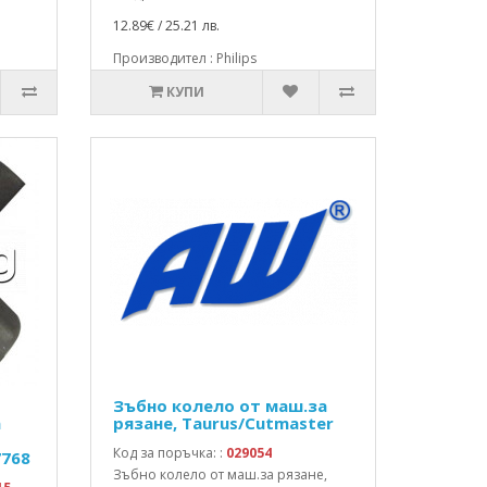
12.89€ / 25.21 лв.
Производител : Philips
КУПИ
Зъбно колело от маш.за
а
рязане, Taurus/Cutmaster
-
Код за поръчка: :
029054
7768
Зъбно колело от маш.за рязане,