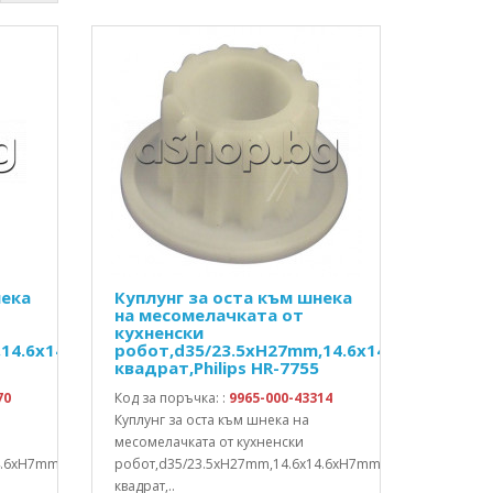
нека
Куплунг за оста към шнека
на месомелачката от
кухненски
,14.6x14.6xH7mm
робот,d35/23.5xH27mm,14.6x14.6xH7mm
квадрат,Philips HR-7755
70
Код за поръчка: :
9965-000-43314
Куплунг за оста към шнека на
месомелачката от кухненски
4.6xH7mm
робот,d35/23.5xH27mm,14.6x14.6xH7mm
квадрат,..