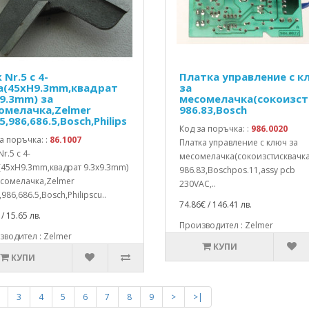
Nr.5 с 4-
Платка управление с к
а(45xH9.3mm,квадрат
за
x9.3mm) за
месомелачка(сокоизст
омелачка,Zelmer
986.83,Bosch
5,986,686.5,Bosch,Philips
Код за поръчка: :
986.0020
а поръчка: :
86.1007
Платка управление с ключ за
r.5 с 4-
месомелачка(сокоизстисквачка
(45xH9.3mm,квадрат 9.3x9.3mm)
986.83,Boschpos.11,assy pcb
есомелачка,Zelmer
230VAC,..
,986,686.5,Bosch,Philipscu..
74.86€ / 146.41 лв.
/ 15.65 лв.
Производител : Zelmer
водител : Zelmer
КУПИ
КУПИ
3
4
5
6
7
8
9
>
>|