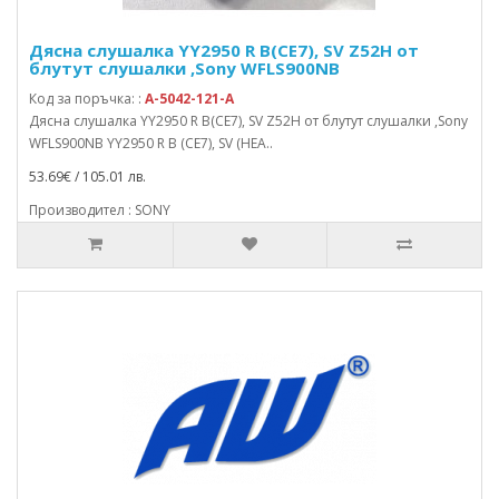
Дясна слушалка YY2950 R B(CE7), SV Z52H от
блутут слушалки ,Sony WFLS900NB
Код за поръчка: :
A-5042-121-A
Дясна слушалка YY2950 R B(CE7), SV Z52H от блутут слушалки ,Sony
WFLS900NB YY2950 R B (CE7), SV (HEA..
53.69€ / 105.01 лв.
Производител : SONY