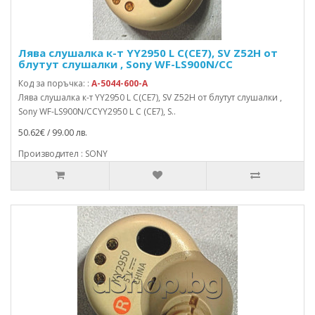
Лява слушалка к-т YY2950 L C(CE7), SV Z52H от
блутут слушалки , Sony WF-LS900N/CC
Код за поръчка: :
A-5044-600-A
Лява слушалка к-т YY2950 L C(CE7), SV Z52H от блутут слушалки ,
Sony WF-LS900N/CCYY2950 L C (CE7), S..
50.62€ / 99.00 лв.
Производител : SONY