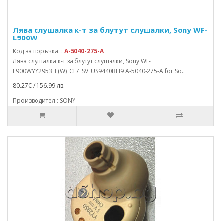
Лява слушалка к-т за блутут слушалки, Sony WF-
L900W
Код за поръчка: :
A-5040-275-A
Лява слушалка к-т за блутут слушалки, Sony WF-
L900WYY2953_L(W)_CE7_SV_US9440BH9 A-5040-275-A for So..
80.27€ / 156.99 лв.
Производител : SONY