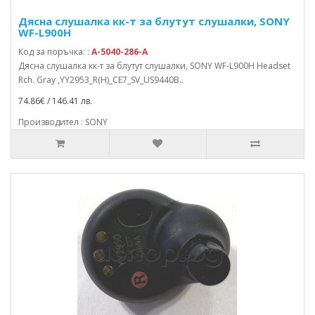
Дясна слушалка кк-т за блутут слушалки, SONY
WF-L900H
Код за поръчка: :
A-5040-286-A
Дясна слушалка кк-т за блутут слушалки, SONY WF-L900H Headset
Rch. Gray ,YY2953_R(H)_CE7_SV_US9440B..
74.86€ / 146.41 лв.
Производител : SONY