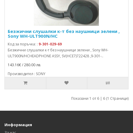
Безжични слушалки к-т без наушници зелени ,
Sony WH-ULT900N/HC
Код за поръчка: :
9-301-029-69
Безжични слушалки к-т без наушници зелени , Sony WH-
ULT900N/HCHEADPHONE ASSY, SV(HCE7)722428 ,9-301-..
143.16€ / 280.00 лв.
Производител : SONY
Показани 1 от 6 | 6 (1 Страници)
Информация
За нас