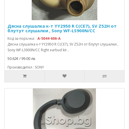
Дясна слушалка к-т YY2950 R C(CE7), SV Z52H от
блутут слушалки , Sony WF-LS900N/CC
Код за поръчка: :
A-5044-606-A
Дясна слушалка к-т YY2950 R C(CE7), SV Z52H от блутут слушалки ,
Sony WF-LS900N/CC Right earbud kit ..
50.62€ / 99.00 лв.
Производител : SONY