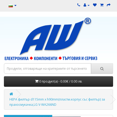
0 продукт(а) - 0.00€ / 0.00 лв.
HEPA филтър d115mm x h90mm(пластм.корпус със филтър) за
прахосмукачка,LG V-WA266ND