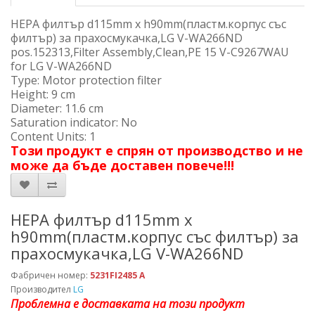
HEPA филтър d115mm x h90mm(пластм.корпус със
филтър) за прахосмукачка,LG V-WA266ND
pos.152313,Filter Assembly,Clean,PE 15 V-C9267WAU
for LG V-WA266ND
Type: Motor protection filter
Height: 9 cm
Diameter: 11.6 cm
Saturation indicator: No
Content Units: 1
Този продукт е спрян от производство и не
може да бъде доставен повече!!!
HEPA филтър d115mm x
h90mm(пластм.корпус със филтър) за
прахосмукачка,LG V-WA266ND
Фабричен номер:
5231FI2485 A
Производител
LG
Проблемна е доставката на този продукт