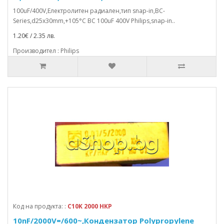
100uF/400V,Електролитен радиален,тип snap-in,BC-
Series,d25x30mm,+105°C BC 100uF 400V Philips,snap-in..
1.20€ / 2.35 лв.
Производител : Philips
Код на продукта: :
C10K 2000 HKP
10nF/2000V=/600~,Кондензатор Polypropylene