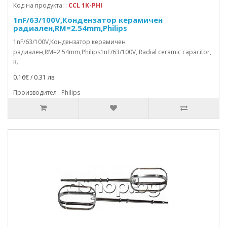
Код на продукта: :
CCL 1K-PHI
1nF/63/100V,Кондензатор керамичен
радиален,RM=2.54mm,Philips
1nF/63/100V,Кондензатор керамичен
радиален,RM=2.54mm,Philips1nF/63/100V, Radial ceramic capacitor,
R..
0.16€ / 0.31 лв.
Производител : Philips