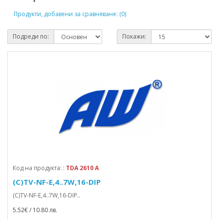
Продукти, добавени за сравняване: (0)
Подреди по:
Покажи:
Код на продукта: :
TDA 2610 A
(C)TV-NF-E,4..7W,16-DIP
(C)TV-NF-E,4..7W,16-DIP..
5.52€ / 10.80 лв.