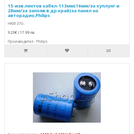
15-изв.лентов кабел-113мм(16мм/за куплунг и
28мм/за запояв.в др.край)за панел на
авторадио,Philips
HKM-370..
9.20€ / 17.99 лв.
Производител : Philips