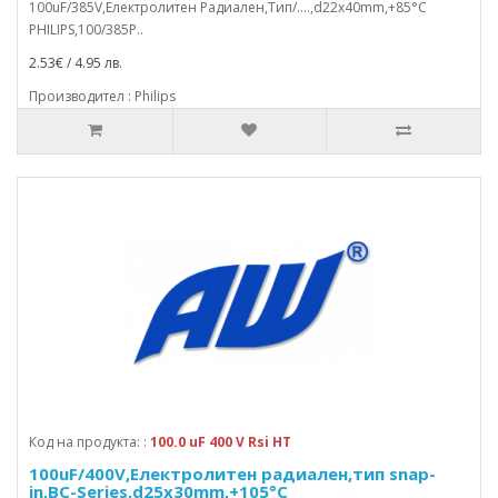
100uF/385V,Електролитен Радиален,Тип/....,d22x40mm,+85°C
PHILIPS,100/385P..
2.53€ / 4.95 лв.
Производител : Philips
Код на продукта: :
100.0 uF 400 V Rsi HT
100uF/400V,Електролитен радиален,тип snap-
in,BC-Series,d25x30mm,+105°C