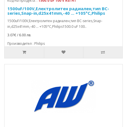
Код на продукта: :
1500.0 uF 100 V Rsi HT
1500uF/100V,Електролитен радиален,тип BC-
series,Snap-in,d25x41mm,-40 ... +105°C,Philips
1500uF/100V,Електролитен радиален,тип BC-series,Snap-
in,d25x41mm,-40 ... +105°C,Philips1500.0 uF 100..
3.07€ / 6.00 лв.
Производител : Philips