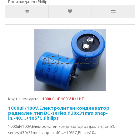
Производител : Philips
Код на продукта: :
1000.0 uF 100 V Rsi HT
1000uF/100V,Електролитен кондензатор
радиален,тип BC-series,d30x31mm,snap-
in,-40....+105°C,Philips
1000uF/100V,Електролитен кондензатор радиален,тип BC-
series,d30x31mm,snap-in,-40....+105°C,Philips10..