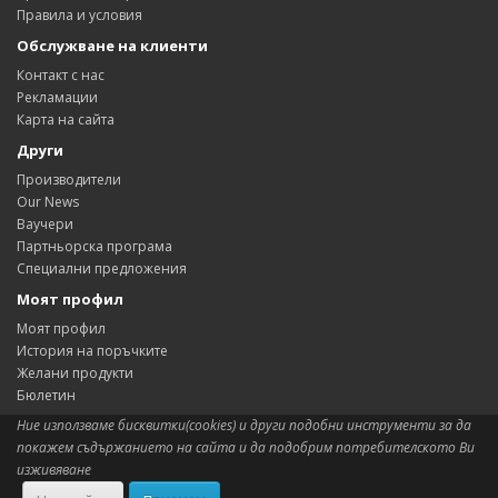
Правила и условия
Обслужване на клиенти
Контакт с нас
Рекламации
Карта на сайта
Други
Производители
Our News
Ваучери
Партньорска програма
Специални предложения
Моят профил
Моят профил
История на поръчките
Желани продукти
Бюлетин
Ние използваме бисквитки(cookies) и други подобни инструменти за да
покажем съдържанието на сайта и да подобрим потребителското Ви
изживяване
Сиситема:
OpenCart
aShop.BG © 2026