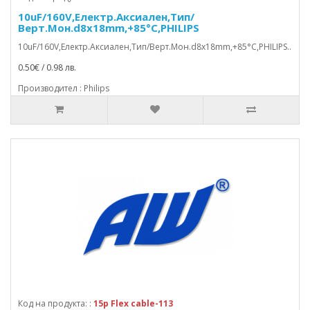
10uF/160V,Електр.Аксиален,Тип/
Верт.Мон.d8x18mm,+85°C,PHILIPS
10uF/160V,Електр.Аксиален,Тип/Верт.Мон.d8x18mm,+85°C,PHILIPS..
0.50€ / 0.98 лв.
Производител : Philips
Код на продукта: :
15p Flex cable-113