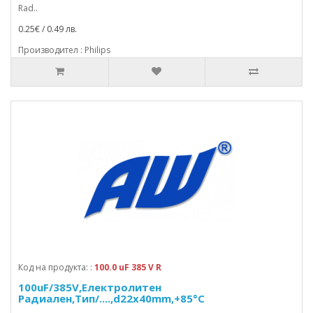
Rad..
0.25€ / 0.49 лв.
Производител : Philips
Код на продукта: :
100.0 uF 385 V R
100uF/385V,Електролитен
Радиален,Тип/....,d22x40mm,+85°C