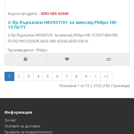
Код на продукта: :
4203-065-62560
2-бр.бъркалки HR3937/01 за миксер,Philips HR-
1570/71
2-бр.бъркалки HR3937/01 за миксер,Philips HR-1570/71BEATER,
FOOD PROCESSOR,4203-065-62560,4203-035-8..
Производител : Philips
1
2
3
4
5
6
7
8
9
>
>|
Показани 1 от 15 | 2722 (182 Страници)
Информация
За нас
Условия за доставка
Правила за поверителност