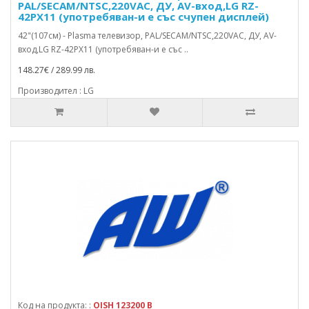
PAL/SECAM/NTSC,220VAC, ДУ, AV-вход,LG RZ-
42PX11 (употребяван-и е със счупен дисплей)
42"(107см) - Plasma телевизор, PAL/SECAM/NTSC,220VAC, ДУ, AV-
вход,LG RZ-42PX11 (употребяван-и е със ..
148.27€ / 289.99 лв.
Производител : LG
Код на продукта: :
OISH 123200 B