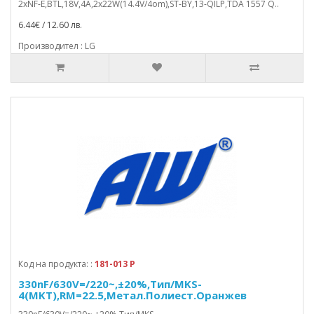
2xNF-E,BTL,18V,4A,2x22W(14.4V/4om),ST-BY,13-QILP,TDA 1557 Q..
6.44€ / 12.60 лв.
Производител : LG
Код на продукта: :
181-013 P
330nF/630V=/220~,±20%,Тип/MKS-
4(MKT),RM=22.5,Метал.Полиест.Оранжев