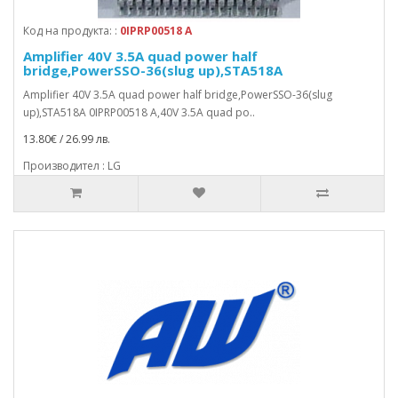
Код на продукта: :
0IPRP00518 A
Amplifier 40V 3.5A quad power half
bridge,PowerSSO-36(slug up),STA518A
Amplifier 40V 3.5A quad power half bridge,PowerSSO-36(slug
up),STA518A 0IPRP00518 A,40V 3.5A quad po..
13.80€ / 26.99 лв.
Производител : LG