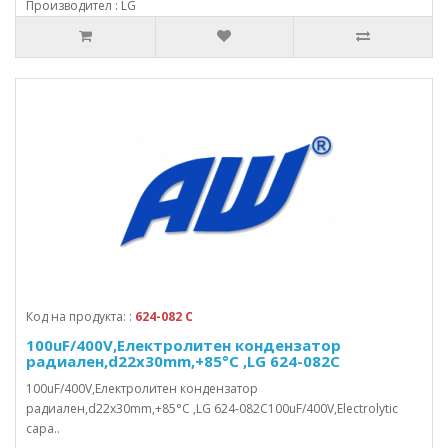
Производител : LG
Код на продукта: :
624-082 C
100uF/400V,Електролитен кондензатор
радиален,d22x30mm,+85°C ,LG 624-082C
100uF/400V,Електролитен кондензатор
радиален,d22x30mm,+85°C ,LG 624-082C100uF/400V,Electrolytic
capa..