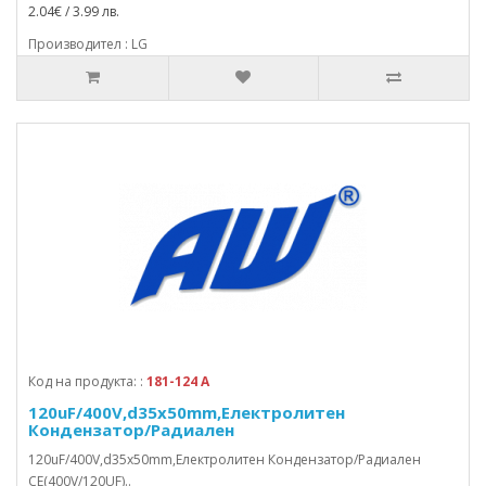
2.04€ / 3.99 лв.
Производител : LG
Код на продукта: :
181-124 A
120uF/400V,d35x50mm,Електролитен
Кондензатор/Радиален
120uF/400V,d35x50mm,Електролитен Кондензатор/Радиален
CE(400V/120UF)..