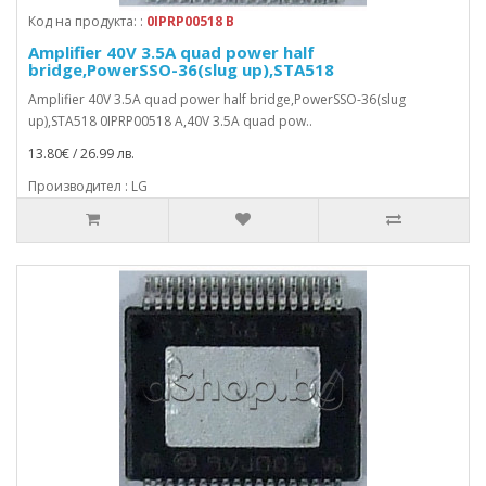
Код на продукта: :
0IPRP00518 B
Amplifier 40V 3.5A quad power half
bridge,PowerSSO-36(slug up),STA518
Amplifier 40V 3.5A quad power half bridge,PowerSSO-36(slug
up),STA518 0IPRP00518 A,40V 3.5A quad pow..
13.80€ / 26.99 лв.
Производител : LG