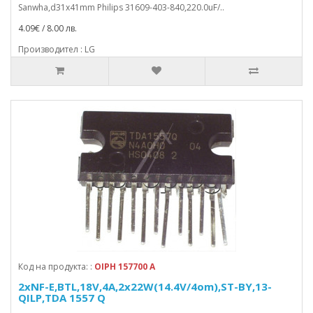
Sanwha,d31x41mm Philips 31609-403-840,220.0uF/..
4.09€ / 8.00 лв.
Производител : LG
Код на продукта: :
OIPH 157700 A
2xNF-E,BTL,18V,4A,2x22W(14.4V/4om),ST-BY,13-
QILP,TDA 1557 Q