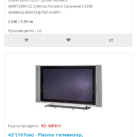
330nF/630V=/220~,±20%,Тип/MKS-
4(MKT),RM=22.5,Метал.Полиест.Оранжев C330K
400MKS4,400V334J/TM141MPP..
2.04€ / 3.99 лв.
Производител : LG
Код на продукта: :
RZ-42PX11
42"(107см) - Plasma телевизор,