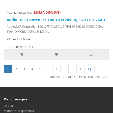
Код на продукта: :
MCRSA 005A-5V94
Audio,DSP Controller,100-QFP(20x30),LG/FFH-976AD
Audio,DSP Controller,100-QFP(20x30),LG/FFH-976AD IC,MCRSA005A-
5V94,OIMCRSA005A LG,IC301..
24.37€ / 47.66 лв.
Производител : LG
1
2
3
4
5
6
7
8
9
>
>|
Показани 1 от 15 | 1578 (106 Страници)
Информация
За нас
Условия за доставка