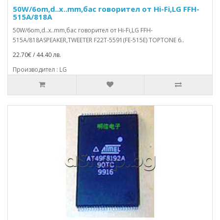
50W/6om,d..x..mm,бас говорител от Hi-Fi,LG FFH-
515A/818A
50W/6om,d..x..mm,бас говорител от Hi-Fi,LG FFH-
515A/818ASPEAKER,TWEETER F22T-5591(FE-515E) TOPTONE 6..
22.70€ / 44.40 лв.
Производител : LG