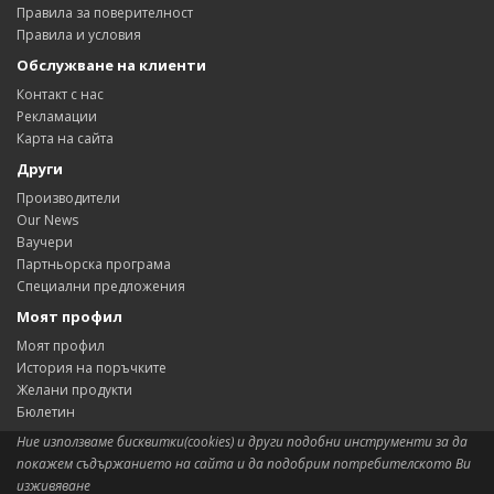
Правила за поверителност
Правила и условия
Обслужване на клиенти
Контакт с нас
Рекламации
Карта на сайта
Други
Производители
Our News
Ваучери
Партньорска програма
Специални предложения
Моят профил
Моят профил
История на поръчките
Желани продукти
Бюлетин
Ние използваме бисквитки(cookies) и други подобни инструменти за да
покажем съдържанието на сайта и да подобрим потребителското Ви
изживяване
Сиситема:
OpenCart