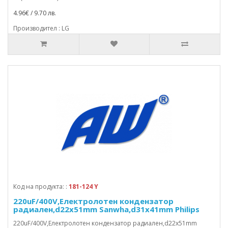
4.96€ / 9.70 лв.
Производител : LG
Код на продукта: :
181-124 Y
220uF/400V,Електролотен кондензатор
радиален,d22x51mm Sanwha,d31x41mm Philips
220uF/400V,Електролотен кондензатор радиален,d22x51mm