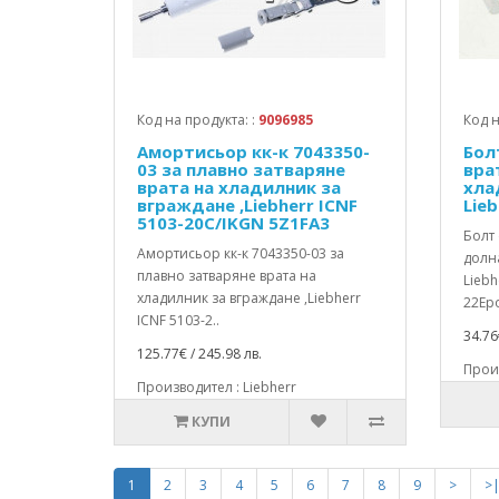
Код на продукта: :
9096985
Код н
Амортисьор кк-к 7043350-
Бол
03 за плавно затваряне
вра
врата на хладилник за
хлад
вграждане ,Liebherr ICNF
Lieb
5103-20C/IKGN 5Z1FA3
Болт 
Амортисьор кк-к 7043350-03 за
долна
плавно затваряне врата на
Liebh
хладилник за вграждане ,Liebherr
22Epo
ICNF 5103-2..
34.76
125.77€ / 245.98 лв.
Произ
Производител : Liebherr
КУПИ
1
2
3
4
5
6
7
8
9
>
>