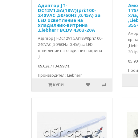
Адаптор JT-
Амо
DC12V1.5A(18W)(pri:100-
175
240VAC ,50/60Hz ,0.45A) за
хла
LED осветление на
,Lie
хладилник-витрина
355
,Liebherr BCDv 4303-20A
Амор
Адаптор JT-DC12V1.5A(18W)(pri:100-
врата
240VAC ,50/60Hz ,0.45A) за LED
,Lieb
осветление на хладилник-витрина
20Hp.
,Li..
85.90
69.02€ / 134.99 лв.
Произ
Производител : Liebherr
КУПИ