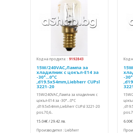
Код на продукта: :
9192843
Код н
15W/240VAC,Лампа за
15W
хладилник с цокъл-E14 за
хла
-30°...0°C
-30°
,d19.5x54mm,Liebherr CUPsl
,d1
3221-20
322
15W/240VAC,Лампа за хладилник с
15W/
цокъл-E14 за -30°...0°C
цокъл
,d19.5x54mm,Liebherr CUPsl 3221-20
,d19.
pos.70,6..
pos.7
15.04€ / 29.42 лв.
6.00€ 
Производител : Liebherr
Произ