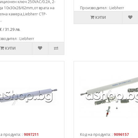
иционен ключ 250VAC/0.2A, 2-
да 10x30x28/62mm,от врата на
Производител : Liebherr
лна камера,Liebherr CTP-
КУПИ
..
€ / 31.29 лв.
водител : Liebherr
КУПИ
а продукта: :
9097211
Код на продукта: :
9096157