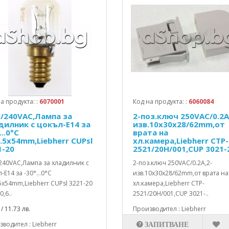
а продукта: :
6070001
Код на продукта: :
6060084
/240VAC,Лампа за
2-поз.ключ 250VAC/0.2A
дилник с цокъл-E14 за
изв.10x30x28/62mm,от
...0°C
врата на
9.5x54mm,Liebherr CUPsl
хл.камера,Liebherr CTP-
1-20
2521/20H/001,CUP 3021-
240VAC,Лампа за хладилник с
2-поз.ключ 250VAC/0.2A,2-
-E14 за -30°...0°C
изв.10x30x28/62mm,от врата на
5x54mm,Liebherr CUPsl 3221-20
хл.камера,Liebherr CTP-
0,6..
2521/20H/001,CUP 3021-..
/ 11.73 лв.
Производител : Liebherr
водител : Liebherr
ЗАПИТВАНЕ