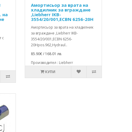
3
Амортисьор за врата на
хладилник за вграждане
. на
,Liebherr IKB-
не
3554/20/001,ECBN 6256-20H
Амортисьор за врата на хладилник
за вграждане ,Liebherr IKB-
т с
3554/20/001,ECBN 6256-
20Hpos.962,Hydraul..
85.90€ / 168.01 лв.
Производител : Liebherr
КУПИ