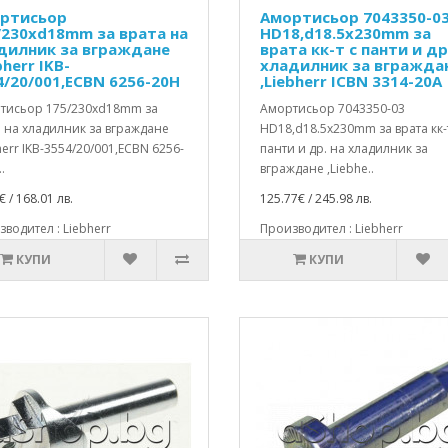
ртисьор
Амортисьор 7043350-0
/230xd18mm за врата на
HD18,d18.5x230mm за
дилник за вграждане
врата кк-т с панти и др
bherr IKB-
хладилник за вгражда
4/20/001,ECBN 6256-20H
,Liebherr ICBN 3314-20A
тисьор 175/230xd18mm за
Амортисьор 7043350-03
 на хладилник за вграждане
HD18,d18.5x230mm за врата кк-
herr IKB-3554/20/001,ECBN 6256-
панти и др. на хладилник за
.
вграждане ,Liebhe..
€ / 168.01 лв.
125.77€ / 245.98 лв.
водител : Liebherr
Производител : Liebherr
КУПИ
КУПИ