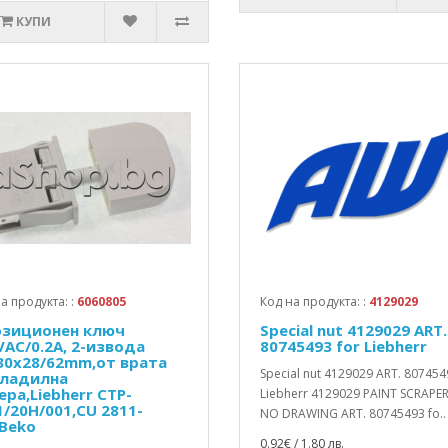
КУПИ
а продукта: :
6060805
Код на продукта: :
4129029
озиционен ключ
Special nut 4129029 ART.
VAC/0.2A, 2-извода
80745493 for Liebherr
30x28/62mm,от врата
Special nut 4129029 ART. 807454
хладилна
ера,Liebherr CTP-
Liebherr 4129029 PAINT SCRAPE
1/20H/001,CU 2811-
NO DRAWING ART. 80745493 fo..
,Beko
0.92€ / 1.80 лв.