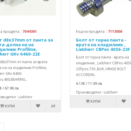
а продукта: :
7044361
Код на продукта: :
7113006
т d8x37mm от панта за
Болт от горна панта -
та-долна на на
врата на хладилник ,
илник Profiline,
Liebherr CBPes 4056-23F
herr GKv 6460-22E
Болт от горна панта - врата на
d8x37mm от панта за врата-
хладилник , Liebherr CBPes 405
 на на хладилник Profiline,
23Fpos.730 ,Bolt ,HINGE BOLT
err GKv 6460-
ACCORDIN..
s.480,BEARING..
6.13€ / 11.99 лв.
€ / 67.98 лв.
Производител : Liebherr
водител : Liebherr
КУПИ
КУПИ
|