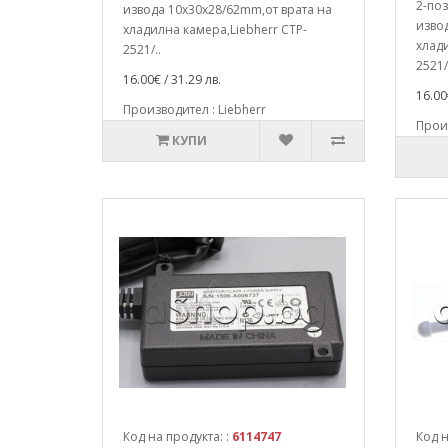
2-поз
извода 10x30x28/62mm,от врата на
изво
хладилна камера,Liebherr CTP-
хлади
2521/..
2521/
16.00€ / 31.29 лв.
16.00
Производител : Liebherr
Произ
КУПИ
Код на продукта: :
6114747
Код н