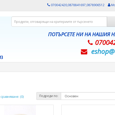
070042420,0878841697,0878906512
Мо
ПОТЪРСЕТЕ НИ НА НАШИЯ 
07004
eshop@­
Подреди по:
сравняване: (0)