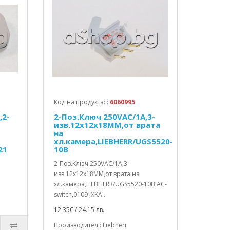
Код на продукта: :
6060995
,2-
2-Поз.Ключ 250VAC/1A,3-
изв.12x12x18MM,от врата
на
хл.камера,LIEBHERR/UGS5520-
21
10B
2-Поз.Ключ 250VAC/1A,3-
изв.12x12x18MM,от врата на
хл.камера,LIEBHERR/UGS5520-10B AC-
switch,0109 ,XKA..
12.35€ / 24.15 лв.
Производител : Liebherr