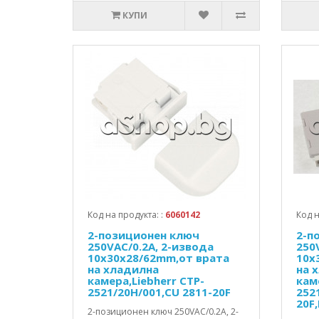
КУПИ
Код на продукта: :
6060142
Код н
2-позиционен ключ
2-п
250VAC/0.2A, 2-извода
250
10x30x28/62mm,от врата
10x
на хладилна
на 
камера,Liebherr CTP-
кам
2521/20H/001,CU 2811-20F
252
20F
2-позиционен ключ 250VAC/0.2A, 2-