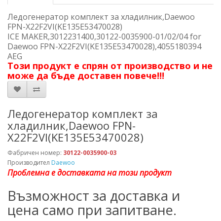
Ледогенератор комплект за хладилник,Daewoo
FPN-X22F2VI(KE135E53470028)
ICE MAKER,3012231400,30122-0035900-01/02/04 for
Daewoo FPN-X22F2VI(KE135E53470028),4055180394
AEG
Този продукт е спрян от производство и не
може да бъде доставен повече!!!
Ледогенератор комплект за
хладилник,Daewoo FPN-
X22F2VI(KE135E53470028)
Фабричен номер:
30122-0035900-03
Производител
Daewoo
Проблемна е доставката на този продукт
Възможност за доставка и
цена само при запитване.