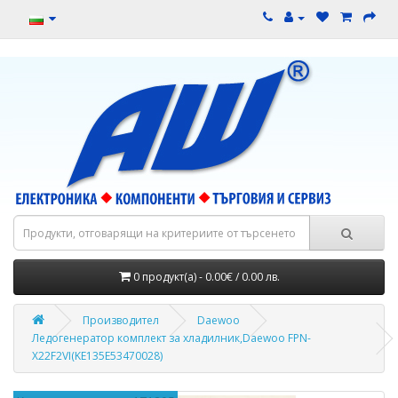
0 продукт(а) - 0.00€ / 0.00 лв.
Производител
Daewoo
Ледогенератор комплект за хладилник,Daewoo FPN-
X22F2VI(KE135E53470028)