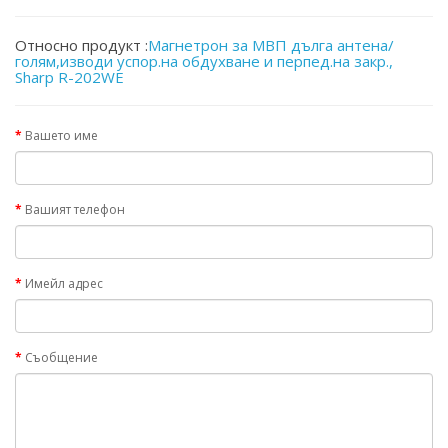
Относно продукт :
Магнетрон за МВП дълга антена/
голям,изводи успор.на обдухване и перпед.на закр.,
Sharp R-202WE
Вашето име
Вашият телефон
Имейл адрес
Съобщение