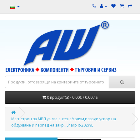
0 продукт(а) - 0.00€ / 0.00 лв.
Магнетрон за МВП дълга антена/голям,изводи успор.на
обдухване и перпед.на закр., Sharp R-202WE