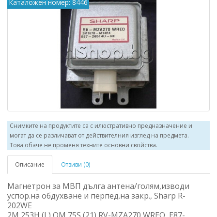
Каталожен номер: 8446
Снимките на продуктите са с илюстративно предназначение и
могат да се различават от действителния изглед на предмета.
Това обаче не променя техните основни свойства.
Описание
Отзиви (0)
Магнетрон за МВП дълга антена/голям,изводи
успор.на обдухване и перпед.на закр., Sharp R-
202WE
2M 253H (L),OM 75S (21),RV-MZA270 WREO ,E87-