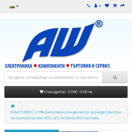
0 продукт(а) - 0.00€ / 0.00 лв.
6.8uF/100VDC,±10%,Биполярен кондензатор за раздел.филтри
на тонколони,тип-1813, d12.3x30mm,ERO Germany