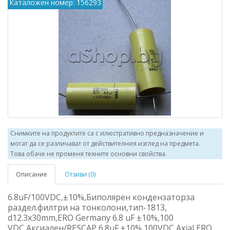
Каталожен номер: 156293
Снимките на продуктите са с илюстративно предназначение и
могат да се различават от действителния изглед на предмета.
Това обаче не променя техните основни свойства.
Описание
Отзиви (0)
6.8uF/100VDC,±10%,Биполярен кондензаторза
раздел.филтри на тонколони,тип-1813,
d12.3x30mm,ERO Germany 6.8 uF ±10%,100
VDC,Аксиален/RESCAP,6.8uF,±10%,100VDC,Axial ERO