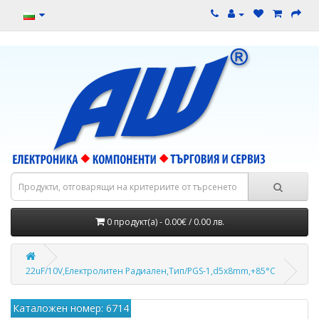
0 продукт(а) - 0.00€ / 0.00 лв.
22uF/10V,Електролитен Радиален,Тип/PGS-1,d5x8mm,+85°C
Каталожен номер: 6714