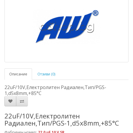
Описание
Отзиви (0)
22uF/10V,Електролитен Радиален,Тип/PGS-
1,d5x8mm,+85°C
22uF/10V,Електролитен
Радиален,Тип/PGS-1,d5x8mm,+85°C
Фабричен номер:
22.0 uF 10 V SR