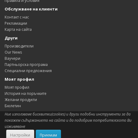
Правила и условия
Обслужване на клиенти
Контакт с нас
Рекламации
Карта на сайта
Други
Производители
Our News
Ваучери
Партньорска програма
Специални предложения
Моят профил
Моят профил
История на поръчките
Желани продукти
Бюлетин
Ние използваме бисквитки(cookies) и други подобни инструменти за да
покажем съдържанието на сайта и да подобрим потребителското Ви
изживяване
Сиситема:
OpenCart
aShop.BG © 2026
Настройки
Приемам