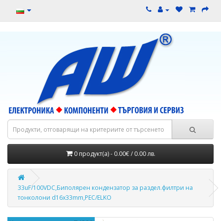
0 продукт(а) - 0.00€ / 0.00 лв.
33uF/100VDC,Биполярен кондензатор за раздел.филтри на
тонколони d16x33mm,PEC/ELKO