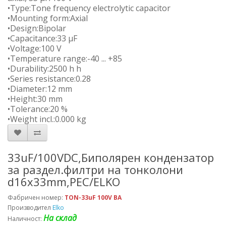
•Type:Tone frequency electrolytic capacitor
•Mounting form:Axial
•Design:Bipolar
•Capacitance:33 µF
•Voltage:100 V
•Temperature range:-40 ... +85
•Durability:2500 h h
•Series resistance:0.28
•Diameter:12 mm
•Height:30 mm
•Tolerance:20 %
•Weight incl.:0.000 kg
33uF/100VDC,Биполярен кондензатор
за раздел.филтри на тонколони
d16x33mm,PEC/ELKO
Фабричен номер:
TON-33uF 100V BA
Производител
Elko
На склад
Наличност: