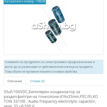
Каталожен номер: 74828
Снимките на продуктите са с илюстративно предназначение и
могат да се различават от действителния изглед на предмета.
Това обаче не променя техните основни свойства.
Описание
Отзиви (0)
33uF/100VDC,Биполярен кондензатор за
раздел.филтри на тонколони d16x33mm,PEC/ELKO
TON 33/100 , Audio frequency electrolytic capacitor,
axial, 33 µF/100 V