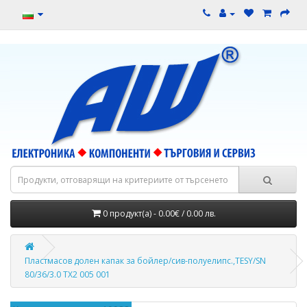
0 продукт(а) - 0.00€ / 0.00 лв.
Пластмасов долен капак за бойлер/сив-полуелипс.,TESY/SN
80/36/3.0 TX2 005 001