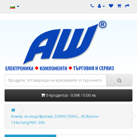
0 продукт(а) - 0.00€ / 0.00 лв.
Компр.за хлад./фризер 230VAC/50Hz,...W,Фреон
134а,Sang/ARC-300