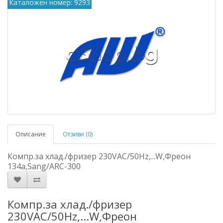
Каталожен номер: 9293
Описание
Отзиви (0)
Компр.за хлад./фризер 230VAC/50Hz,...W,Фреон
134а,Sang/ARC-300
Компр.за хлад./фризер
230VAC/50Hz,...W,Фреон