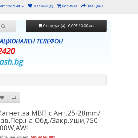
ят профил
Желани (0)
Количка
Плащане
0 продукт(а) - 0.00€ / 0.00 лв.
НАЦИОНАЛЕН ТЕЛЕФОН
2420
ash.bg
агнет.за МВП с Ант.25-28mm/
зв.Пер.на Обд./Закр.Уши,750-
00W,AWI
абричен номер:
MW-MAG 801