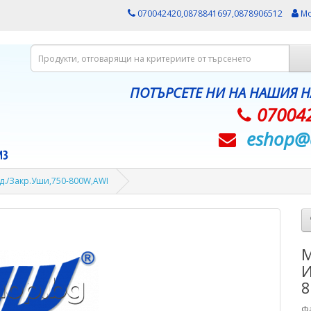
070042420,0878841697,0878906512
Мо
ПОТЪРСЕТЕ НИ НА НАШИЯ 
07004
eshop@­
д./Закр.Уши,750-800W,AWI
М
И
8
Ф