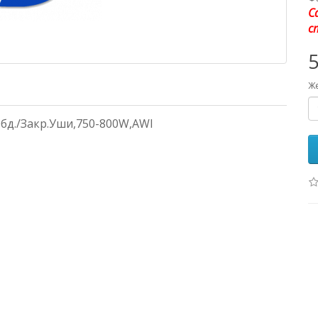
С
с
5
Же
бд./Закр.Уши,750-800W,AWI