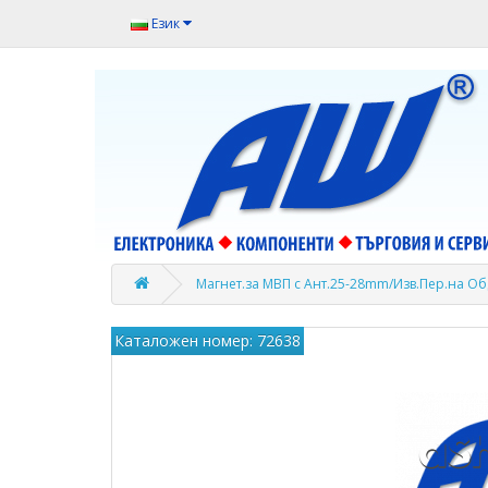
Език
Магнет.за МВП с Ант.25-28mm/Изв.Пер.на Об
Каталожен номер: 72638