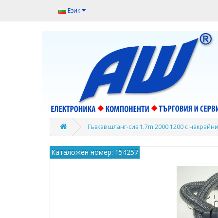
Език
Гъвкав шланг-сив 1.7m 2000.1200 с накрайни
Каталожен номер: 154257