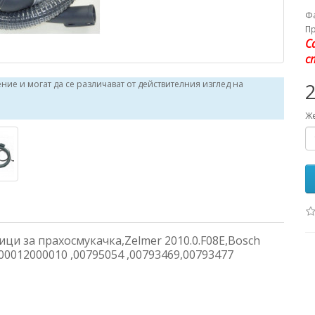
Ф
П
С
с
ие и могат да се различават от действителния изглед на
2
Же
ици за прахосмукачка,Zelmer 2010.0.F08E,Bosch
00012000010 ,00795054 ,00793469,00793477