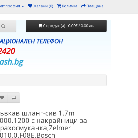
ят профил
Желани (0)
Количка
Плащане
0 продукт(а) - 0.00€ / 0.00 лв.
НАЦИОНАЛЕН ТЕЛЕФОН
2420
ash.bg
ъвкав шланг-сив 1.7m
000.1200 с накрайници за
рахосмукачка,Zelmer
010.0.F08E,Bosch