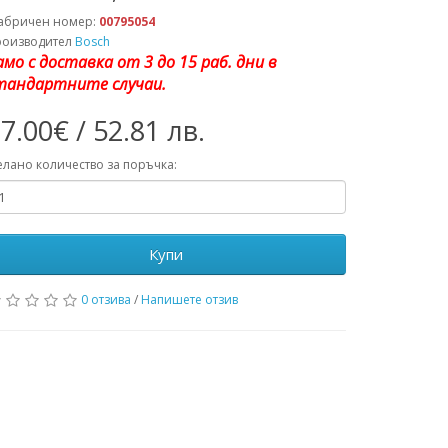
абричен номер:
00795054
роизводител
Bosch
амо с доставка от 3 до 15 раб. дни в
тандартните случаи.
7.00€ / 52.81 лв.
лано количество за поръчка:
Купи
0 отзива
/
Напишете отзив