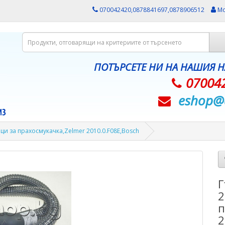
070042420,0878841697,0878906512
Мо
ПОТЪРСЕТЕ НИ НА НАШИЯ 
07004
eshop@­
ци за прахосмукачка,Zelmer 2010.0.F08E,Bosch
Г
2
п
2