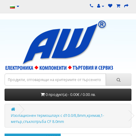
0 продукт(а) - 0.00€ / 0.00 лв.
Изолационен термошлаух с d10.0/8,8mm,кремав,1-
метър,стъклотръба CF 8.0mm