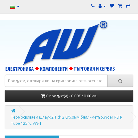
0 продукт(а) - 0.00€ / 0.00 лв.
Термосвиваем шлаух 2:1,d12.0/6.0мм,бял,1-метър,Woer RSFR
Tube 125°C VW-1