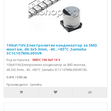
100uF/16V,Електролитен кондензатор за SMD
монтаж, d6.3x5.3mm, -40...+85°C ,Samwha
SC1C107M6L005VR
Код за поръчка: :
SMDC 100.0uF 16 V
100uF/16V,Електролитен кондензатор за SMD монтаж,
d6.3x5.3mm, -40...+85°C ,Samwha SC1C107M6L005VR100..
0.41€ / 0.80 лв.
Производител : Samwha