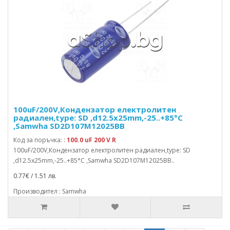
100uF/200V,Кондензатор електролитен
радиален,type: SD ,d12.5x25mm,-25..+85°C
,Samwha SD2D107M12025BB
Код за поръчка: :
100.0 uF 200 V R
100uF/200V,Кондензатор електролитен радиален,type: SD
,d12.5x25mm,-25..+85°C ,Samwha SD2D107M12025BB..
0.77€ / 1.51 лв.
Производител : Samwha