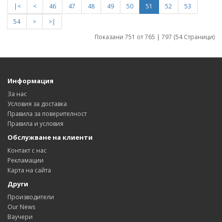
|<
<
46
47
48
49
50
51
52
53
54
>
>|
Показани 751 от 765 | 797 (54 Страници)
Информация
За нас
Условия за доставка
Правила за поверителност
Правила и условия
Обслужване на клиенти
Контакт с нас
Рекламации
Карта на сайта
Други
Производители
Our News
Ваучери