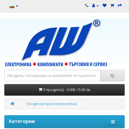
0 продукт(а) - 0.00€ / 0.00 лв.
Кондензатори електролитни
Категории