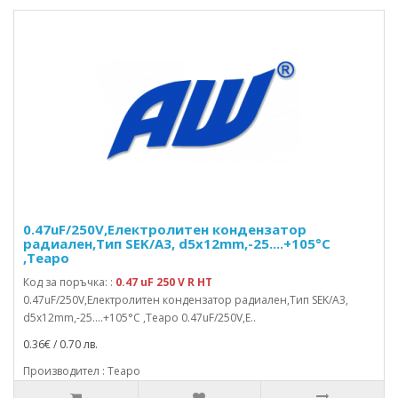
0.47uF/250V,Електролитен кондензатор
радиален,Тип SEK/A3, d5x12mm,-25....+105°C
,Teapo
Код за поръчка: :
0.47 uF 250 V R HT
0.47uF/250V,Електролитен кондензатор радиален,Тип SEK/A3,
d5x12mm,-25....+105°C ,Teapo 0.47uF/250V,E..
0.36€ / 0.70 лв.
Производител : Teapo