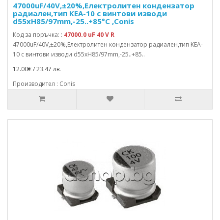
47000uF/40V,±20%,Електролитен кондензатор
радиален,тип KEA-10 с винтови изводи
d55xH85/97mm,-25..+85°C ,Conis
Код за поръчка: :
47000.0 uF 40 V R
47000uF/40V,±20%,Електролитен кондензатор радиален,тип KEA-
10 с винтови изводи d55xH85/97mm,-25..+85..
12.00€ / 23.47 лв.
Производител : Conis