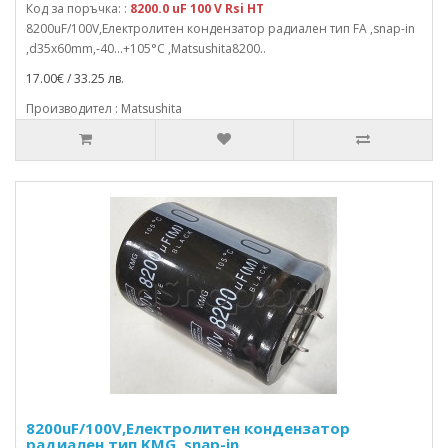
Код за поръчка: :
8200.0 uF 100 V Rsi HT
8200uF/100V,Електролитен кондензатор радиален тип FA ,snap-in
,d35x60mm,-40...+105°C ,Matsushita8200..
17.00€ / 33.25 лв.
Производител : Matsushita
8200uF/100V,Електролитен кондензатор
радиален тип KMG ,snap-in