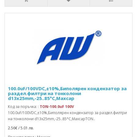
100.0uF/100VDC,±10%,Биполярен кондензатор за
раздел.филтри на тонколони
d13x25mm,-25..85°C,Maxcap
Код за поръчка: :
TON-100.0uF 100V
100.0uF/100VDC,±10%,Биполярен кондензатор за раздел.филтри
на тонколони d13x25mm,-25..85°C,MaxcapTON..
2.56€ / 5.01 лв.