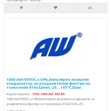
Производител : Maxcap
1000.0uF/50VDC,±10%,Биполярен аксиален
кондензатор за разделителни филтри на
тонколони d16x32mm,-25....105°C,Elum
Код за поръчка: :
TON-1000.0uF 50V BA
1000.0uF/50VDC,±10%,Биполярен аксиален кондензатор за
разделителни филтри на тонколони d16x31mm,-25...