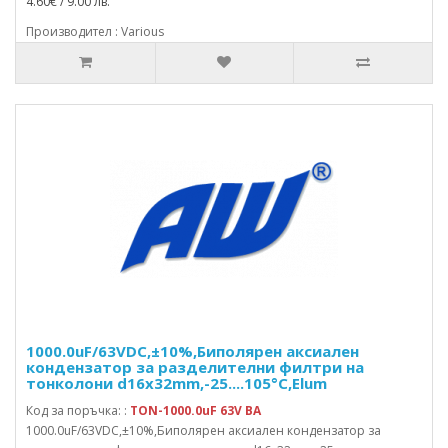
4.60€ / 9.00 лв.
Производител : Various
1000.0uF/63VDC,±10%,Биполярен аксиален
кондензатор за разделителни филтри на
тонколони d16x32mm,-25....105°C,Elum
Код за поръчка: :
TON-1000.0uF 63V BA
1000.0uF/63VDC,±10%,Биполярен аксиален кондензатор за