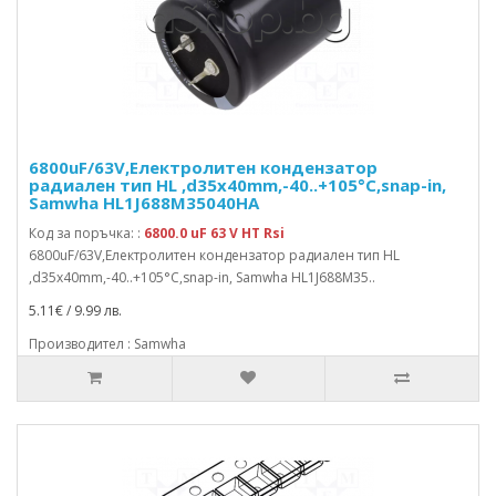
6800uF/63V,Електролитен кондензатор
радиален тип HL ,d35x40mm,-40..+105°C,snap-in,
Samwha HL1J688M35040HA
Код за поръчка: :
6800.0 uF 63 V HT Rsi
6800uF/63V,Електролитен кондензатор радиален тип HL
,d35x40mm,-40..+105°C,snap-in, Samwha HL1J688M35..
5.11€ / 9.99 лв.
Производител : Samwha