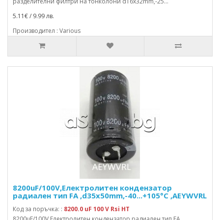
разделителни филтри на тонколони d16x32mm,-25...
5.11€ / 9.99 лв.
Производител : Various
8200uF/100V,Електролитен кондензатор
радиален тип FA ,d35x50mm,-40...+105°C ,AEYWVRL
Код за поръчка: :
8200.0 uF 100 V Rsi HT
8200uF/100V,Електролитен кондензатор радиален тип FA