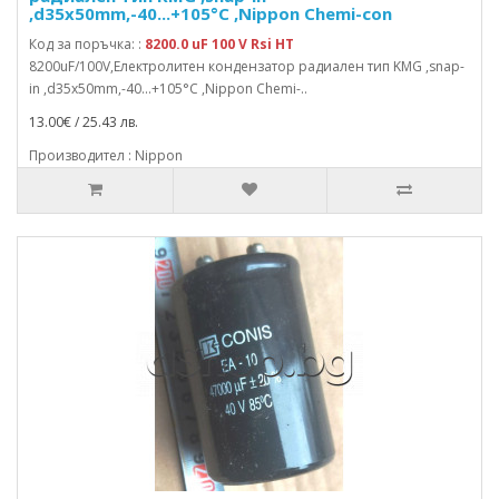
,d35x50mm,-40...+105°C ,Nippon Chemi-con
Код за поръчка: :
8200.0 uF 100 V Rsi HT
8200uF/100V,Електролитен кондензатор радиален тип KMG ,snap-
in ,d35x50mm,-40...+105°C ,Nippon Chemi-..
13.00€ / 25.43 лв.
Производител : Nippon