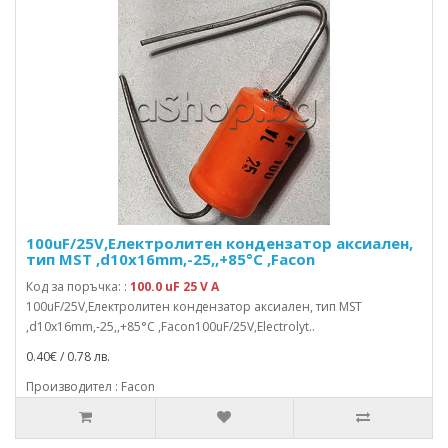
100uF/25V,Електролитен кондензатор аксиален,
тип MST ,d10x16mm,-25,,+85°C ,Facon
Код за поръчка: :
100.0 uF 25 V A
100uF/25V,Електролитен кондензатор аксиален, тип MST
,d10x16mm,-25,,+85°C ,Facon100uF/25V,Electrolyt..
0.40€ / 0.78 лв.
Производител : Facon