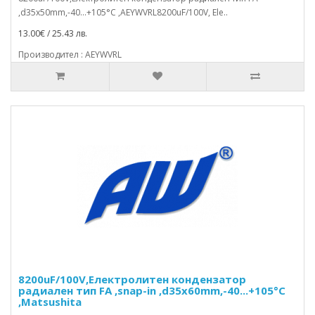
,d35x50mm,-40...+105°C ,AEYWVRL8200uF/100V, Ele..
13.00€ / 25.43 лв.
Производител : AEYWVRL
8200uF/100V,Електролитен кондензатор
радиален тип FA ,snap-in ,d35x60mm,-40...+105°C
,Matsushita