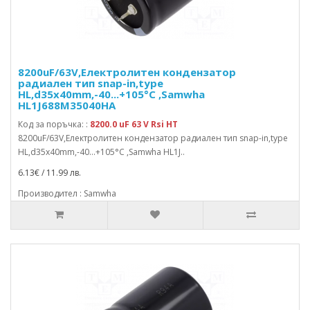
8200uF/63V,Електролитен кондензатор
радиален тип snap-in,type
HL,d35x40mm,-40...+105°C ,Samwha
HL1J688M35040HA
Код за поръчка: :
8200.0 uF 63 V Rsi HT
8200uF/63V,Електролитен кондензатор радиален тип snap-in,type
HL,d35x40mm,-40...+105°C ,Samwha HL1J..
6.13€ / 11.99 лв.
Производител : Samwha