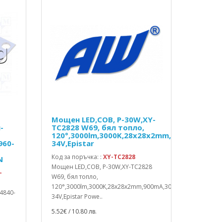
Мощен LED,COB, P-30W,XY-
-
TC2828 W69, бял топло,
120°,3000lm,3000K,28x28x2mm,900mA,30-
960-
34V,Epistar
Код за поръчка: :
XY-TC2828
N
Мощен LED,COB, P-30W,XY-TC2828
-
W69, бял топло,
120°,3000lm,3000K,28x28x2mm,900mA,30-
4840-
34V,Epistar Powe..
5.52€ / 10.80 лв.