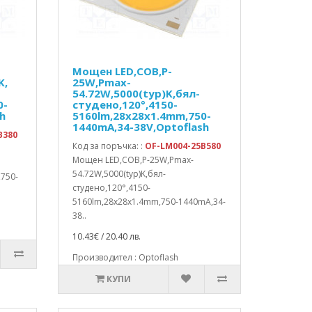
Мощен LED,COB,P-
K,
25W,Pmax-
54.72W,5000(typ)K,бял-
0-
студено,120°,4150-
h
5160lm,28x28x1.4mm,750-
1440mA,34-38V,Optoflash
B380
Код за поръчка: :
OF-LM004-25B580
Мощен LED,COB,P-25W,Pmax-
54.72W,5000(typ)K,бял-
,750-
студено,120°,4150-
5160lm,28x28x1.4mm,750-1440mA,34-
38..
10.43€ / 20.40 лв.
Производител : Optoflash
КУПИ