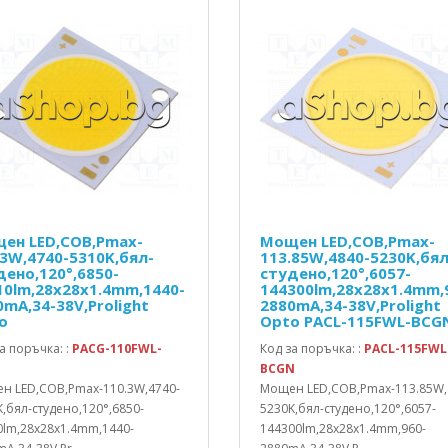
ен LED,COB,Pmax-
Мощен LED,COB,Pmax-
.3W,4740-5310K,бял-
113.85W,4840-5230K,бял
дено,120°,6850-
студено,120°,6057-
10lm,28x28x1.4mm,1440-
144300lm,28x28x1.4mm,
0mA,34-38V,Prolight
2880mA,34-38V,Prolight
o
Opto PACL-115FWL-BCG
а поръчка: :
PACG-110FWL-
Код за поръчка: :
PACL-115FWL
P
BCGN
н LED,COB,Pmax-110.3W,4740-
Мощен LED,COB,Pmax-113.85W,
,бял-студено,120°,6850-
5230K,бял-студено,120°,6057-
0lm,28x28x1.4mm,1440-
144300lm,28x28x1.4mm,960-