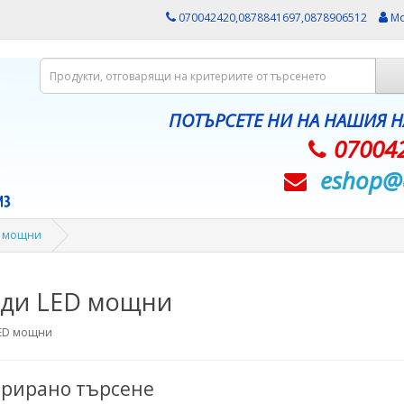
070042420,0878841697,0878906512
Мо
ПОТЪРСЕТЕ НИ НА НАШИЯ 
07004
eshop@­
D мощни
ди LED мощни
ED мощни
рирано търсене