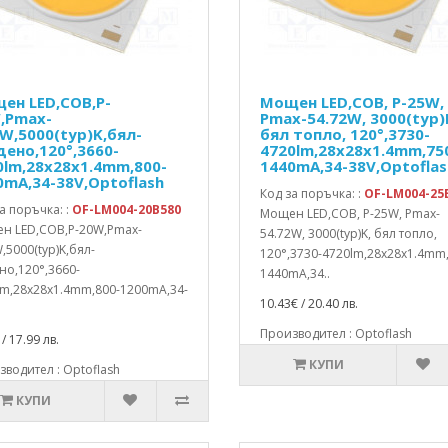
ен LED,COB,P-
Мощен LED,COB, P-25W,
,Pmax-
Pmax-54.72W, 3000(typ)
6W,5000(typ)K,бял-
бял топло, 120°,3730-
дено,120°,3660-
4720lm,28x28x1.4mm,75
0lm,28x28x1.4mm,800-
1440mA,34-38V,Optoflas
0mA,34-38V,Optoflash
Код за поръчка: :
OF-LM004-25
а поръчка: :
OF-LM004-20B580
Мощен LED,COB, P-25W, Pmax-
н LED,COB,P-20W,Pmax-
54.72W, 3000(typ)K, бял топло,
,5000(typ)K,бял-
120°,3730-4720lm,28x28x1.4mm
но,120°,3660-
1440mA,34..
lm,28x28x1.4mm,800-1200mA,34-
10.43€ / 20.40 лв.
Производител : Optoflash
/ 17.99 лв.
КУПИ
водител : Optoflash
КУПИ