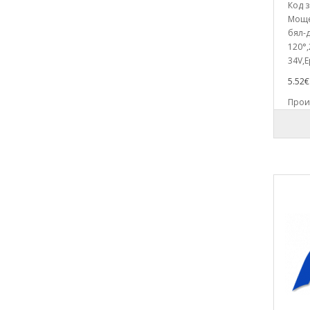
Код з
еърфрайери
Моще
бял-д
Резервни части за
120°
Хладилници,фризери и
34V,E
ледогенератори
5.52€ 
Резервни части за Хлебопекарни и
тостери
Произ
Резервни части за Цифрови
фотоапарати
Резервни части за Ютии и
парогенератори
Резистори
Релета и контактори
Сервизни описания
Сигнално охранителни системи
Справочници