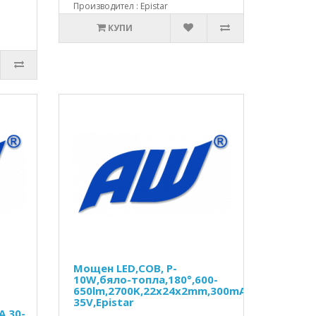
Производител : Epistar
КУПИ
Мощен LED,COB, P-
10W,бяло-топла,180°,600-
650lm,2700K,22x24x2mm,300mA,30-
35V,Epistar
A,30-