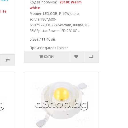
Код за поръчка: :
2B10C Warm
white
hite
Мощен LED,COB, P-10W,бяло-
топла,180°,600-
650lm,2700K,22x24x2mm,300mA,30-
35V,Epistar Power LED,2B10C ..
5.83€ / 11.40 лв.
Производител : Epistar
КУПИ