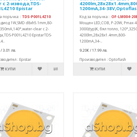
r с 2-извода,TDS-
4200lm,28x28x1.4mm,80
1L4Z10 Epistar
1200mA,34-38V,Optoflas
а поръчка: :
TDS-P001L4Z10
Код за поръчка: :
OF-LM004-20
одиод 1W,SMD d8xh5.1mm,80-
Мощен LED,COB, P-20W, Pmax-4
350mA,140°,water-clear с 2-
3000(typ)K, бял топло, 120°,325
а,TDS-P001L4Z10 EpistarTDS-
4200lm,28x28x1.4mm,800-
4..
1200mA,34-..
/ 3.01 лв.
9.20€ / 17.99 лв.
водител : Epistar
Производител : Optoflash
КУПИ
КУПИ