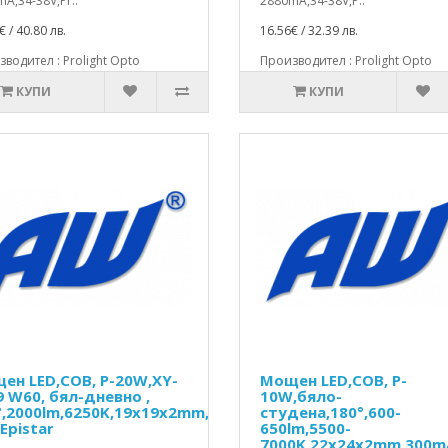
A,34-38V,Pr..
2880mA,34-38V,P..
€ / 40.80 лв.
16.56€ / 32.39 лв.
водител : Prolight Opto
Производител : Prolight Opto
КУПИ
КУПИ
ен LED,COB, P-20W,XY-
Мощен LED,COB, P-
9 W60, бял-дневно ,
10W,бяло-
°,2000lm,6250K,19x19x2mm,600mA,30-
студена,180°,600-
Epistar
650lm,5500-
7000K,22x24x2mm,300m