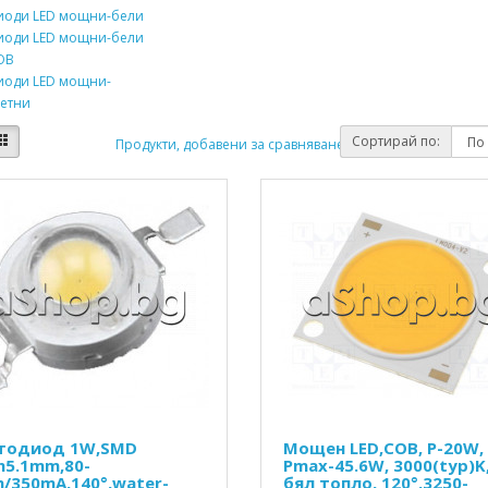
иоди LED мощни-бели
иоди LED мощни-бели
OB
иоди LED мощни-
ветни
Сортирай по:
Продукти, добавени за сравняване: (0)
тодиод 1W,SMD
Мощен LED,COB, P-20W,
h5.1mm,80-
Pmax-45.6W, 3000(typ)K
m/350mA,140°,water-
бял топло, 120°,3250-