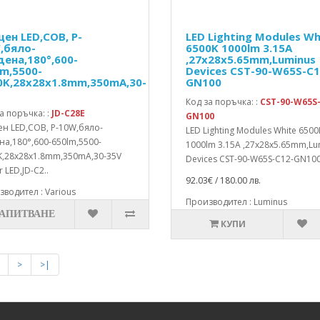
ен LED,COB, P-
LED Lighting Modules Wh
,бяло-
6500K 1000lm 3.15A
дена,180°,600-
,27x28x5.65mm,Luminus
lm,5500-
Devices CST-90-W65S-C1
0K,28x28x1.8mm,350mA,30-
GN100
Код за поръчка: :
CST-90-W65S-
а поръчка: :
JD-C28E
GN100
н LED,COB, P-10W,бяло-
LED Lighting Modules White 6500
на,180°,600-650lm,5500-
1000lm 3.15A ,27x28x5.65mm,Lu
K,28x28x1.8mm,350mA,30-35V
Devices CST-90-W65S-C12-GN100 
 LED,JD-C2..
92.03€ / 180.00 лв.
водител : Various
Производител : Luminus
ЗАПИТВАНЕ
КУПИ
>
>|