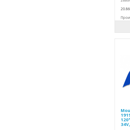
2880m
парочистачки
20.86
Резервни части за Професионални
Произ
уреди
Резервни части за Санитарни уреди
Резервни части за Скари и грилове
Резервни части за
Сокоизстисквачки и цитруспреси
Резервни части за Сушилни
машини
Резервни части за Съдомиялни
машини
Резервни части за Телевизори
Резервни части за Телефони
Мощ
Резервни части за Уреди за лична
191
120
хигиена
34V,
Резервни части за Фритюрници и