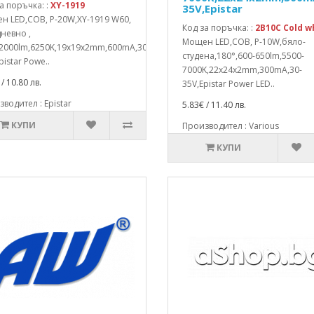
а поръчка: :
XY-1919
35V,Epistar
н LED,COB, P-20W,XY-1919 W60,
Код за поръчка: :
2B10C Cold w
невно ,
Мощен LED,COB, P-10W,бяло-
,2000lm,6250K,19x19x2mm,600mA,30-
студена,180°,600-650lm,5500-
pistar Powe..
7000K,22x24x2mm,300mA,30-
/ 10.80 лв.
35V,Epistar Power LED..
водител : Epistar
5.83€ / 11.40 лв.
КУПИ
Производител : Various
КУПИ