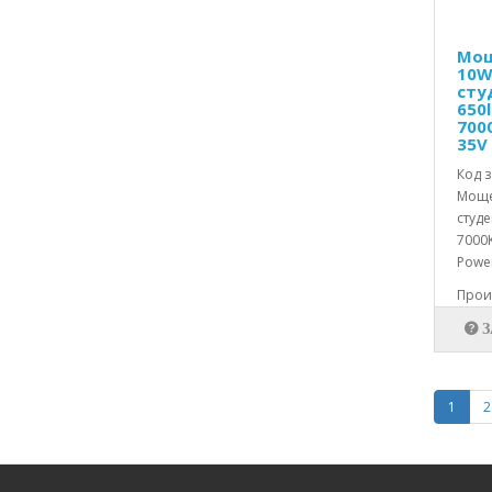
Спрейове,Бои,пасти и др.
Средства за автоматика
Мощ
10W
Съединители и Кабели свързващи
сту
650
Телевизионна техника
700
35V
Телефони
Код з
Телефонни аксесоари
Моще
Термистори,позистори и варистори
студе
7000
Термосвиваеми шлаухи
Power
Тиноли,пасти и др.
Произ
Транзистори
Транзисторни аксесоари
Трансформатори и бобини
1
2
Триаци,тиристори и др.
Тример-кондензатори