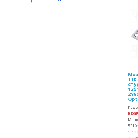
Резервни части за Месомелачки и
колбасорезачки
Резервни части за Микровълнови
печки
Резервни части за Мобилни
телефони
Резервни части за Мултикукъри и
тенджери под налягане
Резервни части за Обща употреба
Мощ
110
сту
Резервни части за Отоплителни
135
уреди
288
Opt
Резервни части за Офис техника
Код з
Резервни части за Перални машини
BCG
Моще
Резервни части за Плотове и
5310K
котлони
1351
Резервни части за Прахосмукачки и