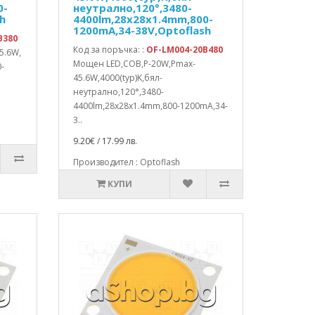
0-
неутрално,120°,3480-
h
4400lm,28x28x1.4mm,800-
1200mA,34-38V,Optoflash
B380
Код за поръчка: :
OF-LM004-20B480
5.6W,
Мощен LED,COB,P-20W,Pmax-
0-
45.6W,4000(typ)K,бял-
неутрално,120°,3480-
4400lm,28x28x1.4mm,800-1200mA,34-
3..
9.20€ / 17.99 лв.
Производител : Optoflash
КУПИ