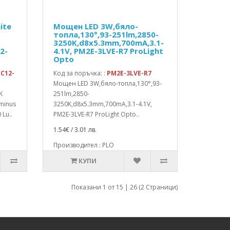
ite
Мощен LED 3W,бяло-
топла,130°,93-251lm,2850-
3250K,d8x5.3mm,700mA,3.1-
2-
4.1V, PM2E-3LVE-R7 ProLight
Opto
C12-
Код за поръчка: :
PM2E-3LVE-R7
Мощен LED 3W,бяло-топла,130°,93-
K
251lm,2850-
minus
3250K,d8x5.3mm,700mA,3.1-4.1V,
Lu..
PM2E-3LVE-R7 ProLight Opto..
1.54€ / 3.01 лв.
Производител : PLO
КУПИ
Показани 1 от 15 | 26 (2 Страници)