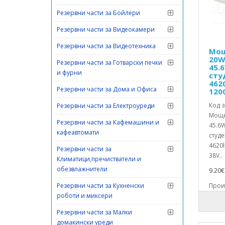
Резервни части за Бойлери
Резервни части за Видеокамери
Резервни части за Видеотехника
Мощ
20W
Резервни части за Готварски печки
45.
и фурни
сту
462
Резервни части за Дома и Офиса
120
Код з
Резервни части за Електроуреди
Моще
Резервни части за Кафемашини и
45.6W
кафеавтомати
студе
4620
Резервни части за
38V..
Климатици,пречистватели и
обезвлажнители
9.20€ 
Резервни части за Кухненски
Произ
роботи и миксери
Резервни части за Малки
домакински уреди