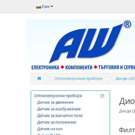
Компютри и аксесоари
Език
Комуникационна техника
Кондензатори
Кондензатори електролитни
Кондензатори танталови
Крепежни елементи
Кутии
Лампи и др.разни
Оптоелектронни прибори
Диоди LE
Масла и греси
Оптоелектронни прибори
Дио
Датчик за движение
Датчик за изображение
Диоди L
Датчик за магнитно поле
Датчик за положение
Филт
Датчик на хол