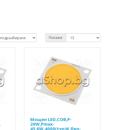
Покажи:
Мощен LED,COB,P-
,
20W,Pmax-
45.6W,4000(typ)K,бял-