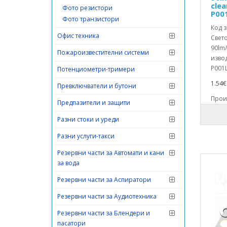
clea
Фото резистори
P00
Фото транзистори
Код з
Офис техника
Свет
90lm/
Пожароизвестителни системи
извод
P001L
Потенциометри-тримери
1.54€ 
Превключватели и бутони
Произ
Предпазители и защити
Разни стоки и уреди
Разни услуги-такси
Резервни части за Автомати и кани
за вода
Резервни части за Аспиратори
Резервни части за Аудиотехника
Резервни части за Блендери и
пасатори