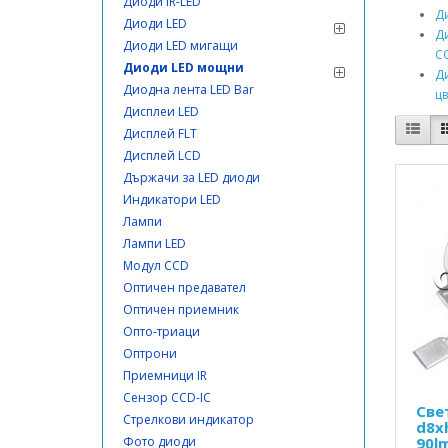
Диоди IR-LED
Д
Диоди LED
Д
Диоди LED мигащи
C
Диоди LED мощни
Д
Диодна лента LED Bar
ц
Дисплеи LED
Дисплей FLT
Дисплей LCD
Държачи за LED диоди
Индикатори LED
Лампи
Лампи LED
Модул CCD
Оптичен предавател
Оптичен приемник
Опто-триаци
Оптрони
Приемници IR
Сензор CCD-IC
Све
Стрелкови индикатор
d8x
Фото диоди
90l