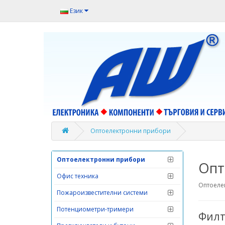
Компютри и аксесоари
Език
Комуникационна техника
Кондензатори
Кондензатори електролитни
Кондензатори танталови
Крепежни елементи
Кутии
Лампи и др.разни
Оптоелектронни прибори
Масла и греси
Оптоелектронни прибори
Опт
Офис техника
Оптоеле
Пожароизвестителни системи
Потенциометри-тримери
Филт