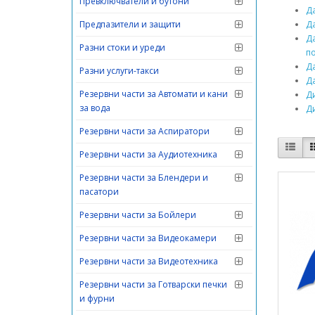
Превключватели и бутони
Да
Предпазители и защити
Д
Да
Разни стоки и уреди
п
Д
Разни услуги-такси
Да
Резервни части за Автомати и кани
Ди
за вода
Д
Резервни части за Аспиратори
Резервни части за Аудиотехника
Резервни части за Блендери и
пасатори
Резервни части за Бойлери
Резервни части за Видеокамери
Резервни части за Видеотехника
Резервни части за Готварски печки
и фурни