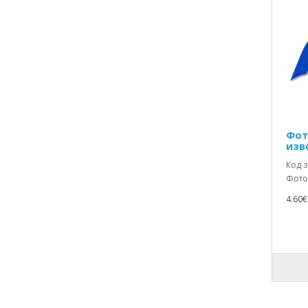
Резервни части за Цифрови
фотоапарати
Резервни части за Ютии и
парогенератори
Резистори
Релета и контактори
Сервизни описания
Фот
изв
Сигнално охранителни системи
Код з
Справочници
Фотоп
Спрейове,Бои,пасти и др.
4.60€ 
Средства за автоматика
Съединители и Кабели свързващи
Телевизионна техника
Телефони
Телефонни аксесоари