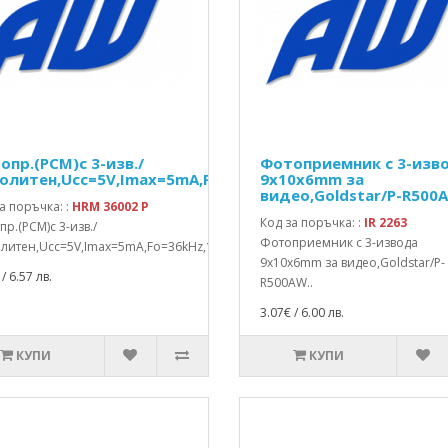
опр.(PCM)с 3-изв./
Фотоприемник с 3-изв
олитен,Ucc=5V,Imax=5mA,Fo=36kHz,10x12x5.5mm
9x10x6mm за
видео,Goldstar/P-R500
а поръчка: :
HRM 36002 P
Код за поръчка: :
IR 2263
р.(PCM)с 3-изв./
Фотоприемник с 3-извода
литен,Ucc=5V,Imax=5mA,Fo=36kHz,10x12x5.5mm..
9x10x6mm за видео,Goldstar/P-
/ 6.57 лв.
R500AW..
3.07€ / 6.00 лв.
КУПИ
КУПИ