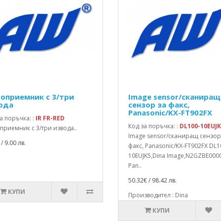
оприемник с 3/три
Image sensor/сканиращ
ода
сензор за факс,
Panasonic/KX-FT902FX
а поръчка: :
IR FR-RED
Код за поръчка: :
DL100-10EUJK
риемник с 3/три извода..
Image sensor/сканиращ сензор
/ 9.00 лв.
факс, Panasonic/KX-FT902FX DL1
10EUJK5,Dina Image,N2GZBE000
Pan..
50.32€ / 98.42 лв.
КУПИ
Производител : Dina
КУПИ