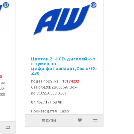
Цветен 2"-LCD-дисплей к-т
с зумер за
цифр.фотоапарат,Casio/EX-
Z30
5
Код за поръчка: :
10174232
 за
Casio/5J20BZB003697,Box-
00-
no.VC095A,LCD ASSY..
009
87.78€ / 171.68 лв.
Производител : Casio
КУПИ