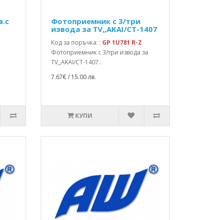
в.с
Фотоприемник с 3/три
извода за TV,,AKAI/CT-1407
Код за поръчка: :
GP 1U781 R-Z
Фотоприемник с 3/три извода за
TV,,AKAI/CT-1407..
7.67€ / 15.00 лв.
КУПИ