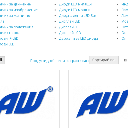
тчик за движение
Диоди LED мигащи
Инд
атчик за изображение
Диоди LED мощни
Ла
тчик за магнитно
Диодна лента LED Bar
Лам
оле
Дисплеи LED
Мод
атчик за положение
Дисплей FLT
Опт
тчик на хол
Дисплей LCD
Опт
оди IR-LED
Държачи за LED диоди
Опт
иоди LED
Сортирай по:
Продукти, добавени за сравняване: (0)