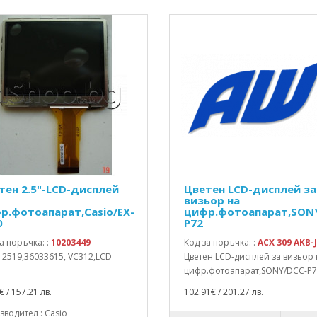
тен 2.5"-LCD-дисплей
Цветен LCD-дисплей за
визьор на
р.фотоапарат,Casio/EX-
цифр.фотоапарат,SON
0
P72
а поръчка: :
10203449
Код за поръчка: :
ACX 309 AKB-J
 2519,36033615, VC312,LCD
Цветен LCD-дисплей за визьор
цифр.фотоапарат,SONY/DCC-P72
€ / 157.21 лв.
102.91€ / 201.27 лв.
водител : Casio