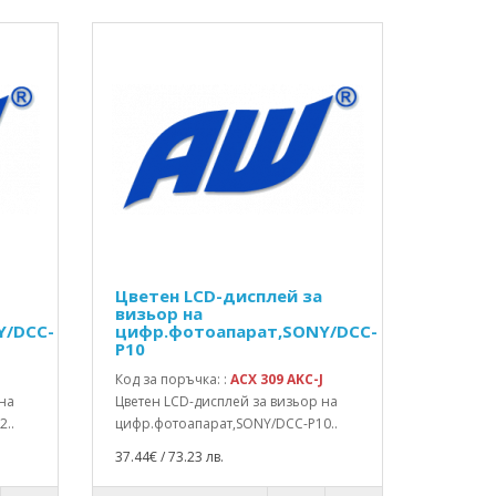
Цветен LCD-дисплей за
визьор на
Y/DCC-
цифр.фотоапарат,SONY/DCC-
P10
Код за поръчка: :
ACX 309 AKC-J
 на
Цветен LCD-дисплей за визьор на
..
цифр.фотоапарат,SONY/DCC-P10..
37.44€ / 73.23 лв.