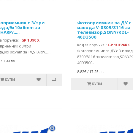
оприемник с 3/три
Фотоприемник за ДУ с 
ода,9x10x6mm за
извода V-8309/8116 за
HARP/.....
телевизор,SONY/KDL-
40D3500
а поръчка: :
GP 1U90 X
Код за поръчка: :
GP 1UE26RK
приемник с 3/три
Фотоприемник за ДУ с 3-извода
а,9x10x6mm за TV,SHARP/.......
8309/8116 за телевизор,SONY/K
/ 3.99 лв.
40D3500..
8.82€ / 17.25 лв.
КУПИ
КУПИ