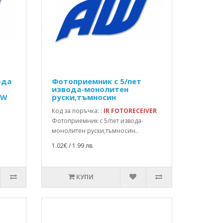
ода
Фотоприемник с 5/пет
извода-монолитен
AW
руски,тъмносин
Код за поръчка: :
IR FOTORECEIVER
Фотоприемник с 5/пет извода-
монолитен руски,тъмносин..
1.02€ / 1.99 лв.
КУПИ