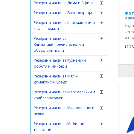
Резервни части за Дома и Офиса
Фот
Резервни части за Електроуреди
изв
Резервни части за Кафемашини и
Код з
кафеавтомати
Фото
извод
Резервни части за
Климатици,пречистватели и
12.78
обезвлажнители
Резервни части за Кухненски
роботи и миксери
Резервни части за Малки
домакински уреди
Резервни части за Месомелачки и
колбасорезачки
Резервни части за Микровълнови
печки
Резервни части за Мобилни
телефони