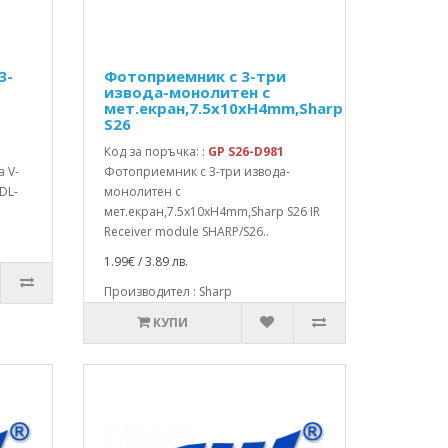
3-
Фотоприемник с 3-три
извода-монолитен с
мет.екран,7.5x10xH4mm,Sharp
S26
Код за поръчка: :
GP S26-D981
 V-
Фотоприемник с 3-три извода-
DL-
монолитен с
мет.екран,7.5x10xH4mm,Sharp S26 IR
Receiver module SHARP/S26..
1.99€ / 3.89 лв.
Производител : Sharp
КУПИ