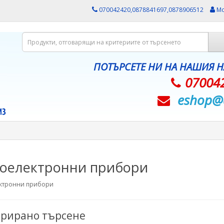
070042420,0878841697,0878906512
Мо
ПОТЪРСЕТЕ НИ НА НАШИЯ 
07004
eshop@­
оелектронни прибори
ктронни прибори
рирано търсене