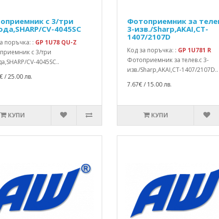
оприемник с 3/три
Фотоприемник за теле
ода,SHARP/CV-4045SC
3-изв./Sharp,AKAI,CT-
1407/2107D
а поръчка: :
GP 1U78 QU-Z
Код за поръчка: :
GP 1U781 R
приемник с 3/три
Фотоприемник за телев.с 3-
а,SHARP/CV-4045SC..
изв./Sharp,AKAI,CT-1407/2107D..
€ / 25.00 лв.
7.67€ / 15.00 лв.
КУПИ
КУПИ