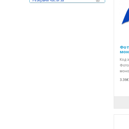
Резервни части за
Сокоизстисквачки и цитруспреси
Резервни части за Сушилни
машини
Резервни части за Съдомиялни
машини
Резервни части за Телевизори
Фот
мон
Резервни части за Телефони
Код з
Резервни части за Уреди за лична
Фотоп
хигиена
моно
3.36€ 
Резервни части за Фритюрници и
еърфрайери
Резервни части за
Хладилници,фризери и
ледогенератори
Резервни части за Хлебопекарни и
тостери