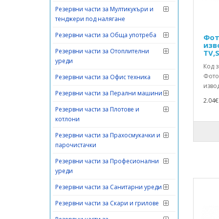
Резервни части за Мултикукъри и
тенджери под налягане
Резервни части за Обща употреба
Фот
изв
Резервни части за Отоплителни
TV,S
уреди
Код з
Фото
Резервни части за Офис техника
извод
Резервни части за Перални машини
2.04€ 
Резервни части за Плотове и
котлони
Резервни части за Прахосмукачки и
парочистачки
Резервни части за Професионални
уреди
Резервни части за Санитарни уреди
Резервни части за Скари и грилове