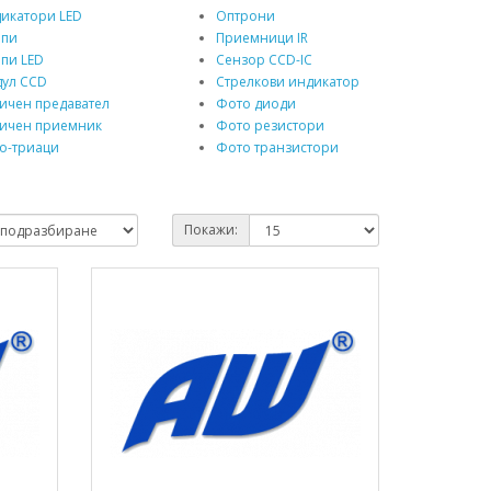
икатори LED
Оптрони
мпи
Приемници IR
пи LED
Сензор CCD-IC
ул CCD
Стрелкови индикатор
ичен предавател
Фото диоди
ичен приемник
Фото резистори
о-триаци
Фото транзистори
Покажи: