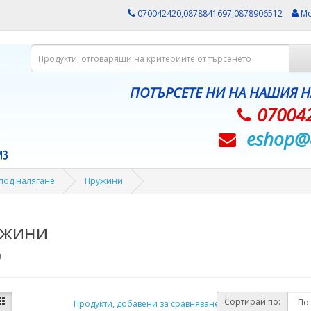
070042420,0878841697,0878906512
Мо
ПОТЪРСЕТЕ НИ НА НАШИЯ 
07004
eshop@­
 под налягане
Пружини
жини
и
Сортирай по:
Продукти, добавени за сравняване: (0)