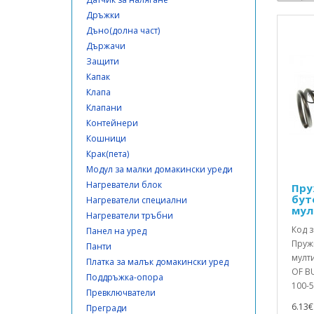
Дръжки
Дъно(долна част)
Държачи
Защити
Капак
Клапа
Клапани
Контейнери
Кошници
Крак(пета)
Модул за малки домакински уреди
Нагреватели блок
Пру
бут
Нагреватели специални
мул
Нагреватели тръбни
Код з
Панел на уред
Пруж
Панти
мулти
Платка за малък домакински уред
OF B
Поддръжка-опора
100-5
Превключватели
6.13€ 
Прегради