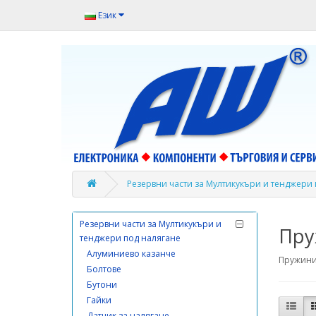
обезвлажнители
Език
Резервни части за Кухненски
роботи и миксери
Резервни части за Малки
домакински уреди
Резервни части за Месомелачки и
колбасорезачки
Резервни части за Микровълнови
печки
Резервни части за Мултикукъри и тенджери
Резервни части за Мобилни
телефони
Резервни части за Мултикукъри и
Пру
тенджери под налягане
Алуминиево казанче
Пружин
Болтове
Бутони
Гайки
Датчик за налягане