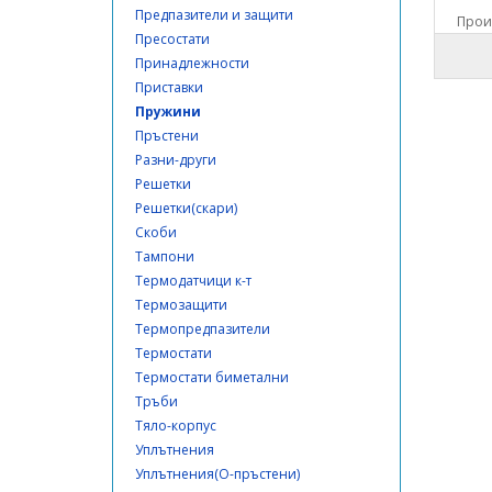
Предпазители и защити
Произ
Пресостати
Принадлежности
Приставки
Пружини
Пръстени
Разни-други
Решетки
Решетки(скари)
Скоби
Тампони
Термодатчици к-т
Термозащити
Термопредпазители
Термостати
Термостати биметални
Тръби
Тяло-корпус
Уплътнения
Уплътнения(О-пръстени)