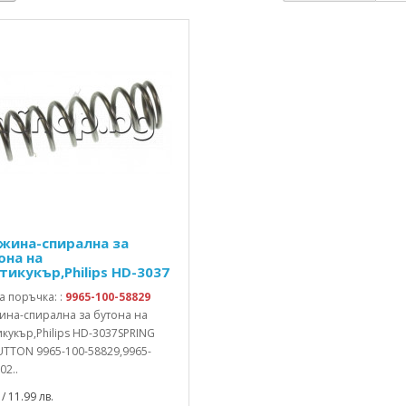
жина-спирална за
она на
тикукър,Philips HD-3037
а поръчка: :
9965-100-58829
ина-спирална за бутона на
кукър,Philips HD-3037SPRING
UTTON 9965-100-58829,9965-
02..
/ 11.99 лв.