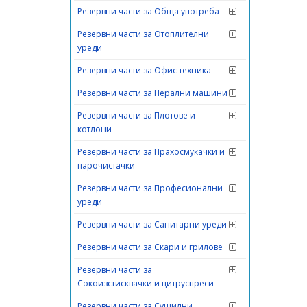
Резервни части за Обща употреба
Резервни части за Отоплителни
уреди
Резервни части за Офис техника
Резервни части за Перални машини
Резервни части за Плотове и
котлони
Резервни части за Прахосмукачки и
парочистачки
Резервни части за Професионални
уреди
Резервни части за Санитарни уреди
Резервни части за Скари и грилове
Резервни части за
Сокоизстисквачки и цитруспреси
Резервни части за Сушилни