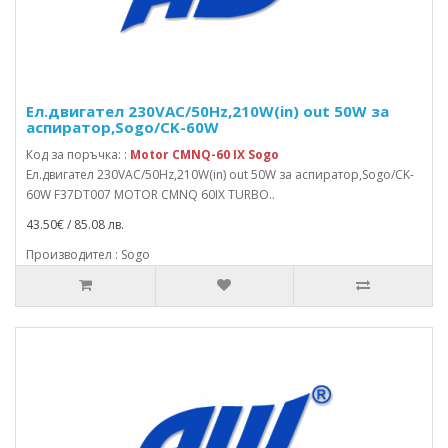
Ел.двигател 230VAC/50Hz,210W(in) out 50W за
аспиратор,Sogo/CK-60W
Код за поръчка: :
Motor CMNQ-60 IX Sogo
Ел.двигател 230VAC/50Hz,210W(in) out 50W за аспиратор,Sogo/CK-
60W F37DT007 MOTOR CMNQ 60IX TURBO..
43.50€ / 85.08 лв.
Производител : Sogo