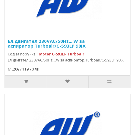
Ел.двигател 230VAC/50Hz,...W за
аспиратор,Turboair/C-593LP 90IX
Код за поръчка: :
Motor C-593LP Turboair
Ел.двигател 230VAC/50Hz,...W за аспиратор,Turboair/C-593LP 90IX..
61.20€ / 119.70 лв.