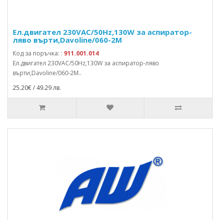
Ел.двигател 230VAC/50Hz,130W за aспиратор-
ляво върти,Davoline/060-2M
Код за поръчка: :
911.001.014
Ел.двигател 230VAC/50Hz,130W за aспиратор-ляво
върти,Davoline/060-2M..
25.20€ / 49.29 лв.