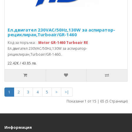
Ел.двигател 230VAC/50Hz,130W за аспиратор-
рециклиран,Turboair/GR-1460
Код за поръчка: :
Motor GR-1460 Turboair RE
Ел.двигател 230VAC/50Hz,130W за аспиратор-
рециклиран,Turboair/GR-1460..
22.42€ / 43.85 лв.
1
2
3
4
5
>
>|
Показани 1 от 15 | 65 (5 Страници)
Информация