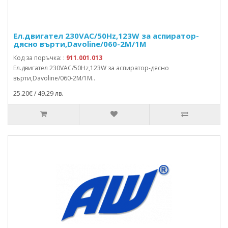
Ел.двигател 230VAC/50Hz,123W за aспиратор-
дясно върти,Davoline/060-2M/1М
Код за поръчка: :
911.001.013
Ел.двигател 230VAC/50Hz,123W за aспиратор-дясно
върти,Davoline/060-2M/1М..
25.20€ / 49.29 лв.