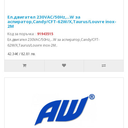
Ел.двигател 230VAC/50Hz,...W за
аспиратор,Candy/CFT-62W/X,Taurus/Louvre inox-
2M
Код за поръчка: :
91943515
Ел.двигател 230VAC/50Hz,...W за аспиратор,Candy/CFT-
62W/X,Taurus/Louvre inox-2M..
42.34€ / 82.81 лв.