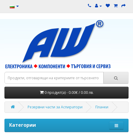
0 продукт(а) - 0.00€ / 0.00 лв.
Резервни части за Аспиратори
Планки
Категории