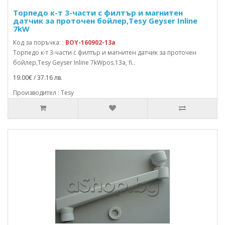
Торпедо к-т 3-части с филтър и магнитен
датчик за проточен бойлер,Tesy Geyser Inline
7kW
Код за поръчка: :
BOY-160902-13a
Торпедо к-т 3-части с филтър и магнитен датчик за проточен
бойлер,Tesy Geyser Inline 7kWpos.13a, fi..
19.00€ / 37.16 лв.
Производител : Tesy