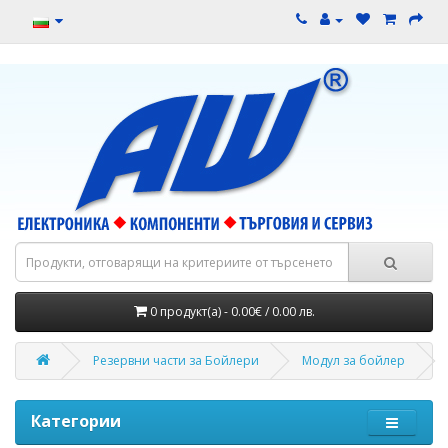
0 продукт(а) - 0.00€ / 0.00 лв.
Резервни части за Бойлери
Модул за бойлер
Категории