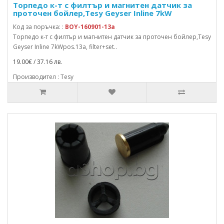
Торпедо к-т с филтър и магнитен датчик за
проточен бойлер,Tesy Geyser Inline 7kW
Код за поръчка: :
BOY-160901-13a
Торпедо к-т с филтър и магнитен датчик за проточен бойлер,Tesy
Geyser Inline 7kWpos.13a, filter+set..
19.00€ / 37.16 лв.
Производител : Tesy