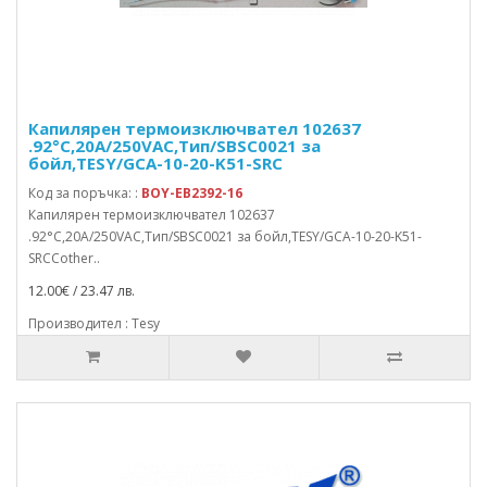
Капилярен термоизключвател 102637
.92°C,20A/250VAC,Тип/SBSC0021 за
бойл,TESY/GCA-10-20-K51-SRC
Код за поръчка: :
BOY-EB2392-16
Капилярен термоизключвател 102637
.92°C,20A/250VAC,Тип/SBSC0021 за бойл,TESY/GCA-10-20-K51-
SRCCother..
12.00€ / 23.47 лв.
Производител : Tesy