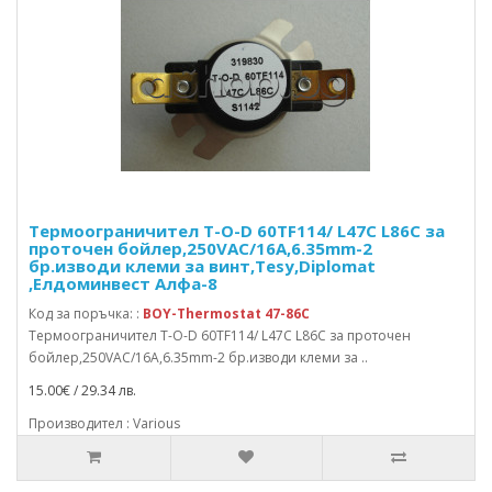
Термоограничител T-O-D 60TF114/ L47C L86C за
проточен бойлер,250VAC/16A,6.35mm-2
бр.изводи клеми за винт,Tesy,Diplomat
,Елдоминвест Алфа-8
Код за поръчка: :
BOY-Thermostat 47-86C
Термоограничител T-O-D 60TF114/ L47C L86C за проточен
бойлер,250VAC/16A,6.35mm-2 бр.изводи клеми за ..
15.00€ / 29.34 лв.
Производител : Various