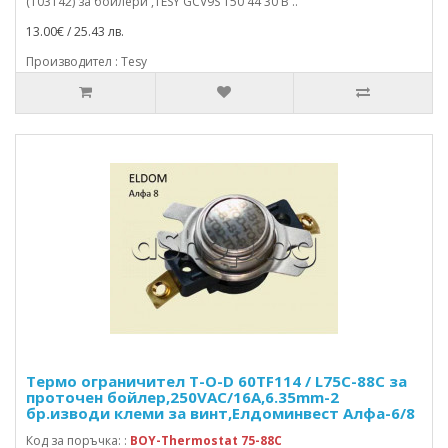
(103142) за бойлери ,TESY GCV9S 150 44 30 B ..
13.00€ / 25.43 лв.
Производител : Tesy
Термо ограничител T-O-D 60TF114 / L75C-88C за
проточен бойлер,250VAC/16A,6.35mm-2
бр.изводи клеми за винт,Елдоминвест Алфа-6/8
Код за поръчка: :
BOY-Thermostat 75-88C