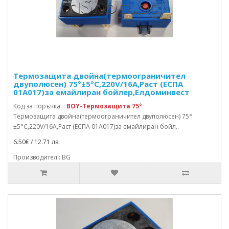
Термозащита двойна(термоограничител
двуполюсен) 75°±5°C,220V/16A,Раст (ЕСПА
01А017)за емайлиран бойлер,Елдоминвест
Код за поръчка: :
BOY-Термозащита 75°
Термозащита двойна(термоограничител двуполюсен) 75°
±5°C,220V/16A,Раст (ЕСПА 01А017)за емайлиран бойл..
6.50€ / 12.71 лв.
Производител : BG