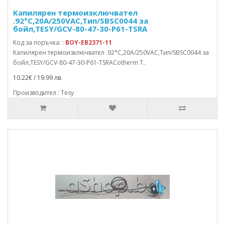
Капилярен термоизключвател
.92°C,20A/250VAC,Тип/SBSC0044 за
бойл,TESY/GCV-80-47-30-P61-TSRA
Код за поръчка: :
BOY-EB2371-11
Капилярен термоизключвател .92°C,20A/250VAC,Тип/SBSC0044 за
бойл,TESY/GCV-80-47-30-P61-TSRACotherm T..
10.22€ / 19.99 лв.
Производител : Tesy