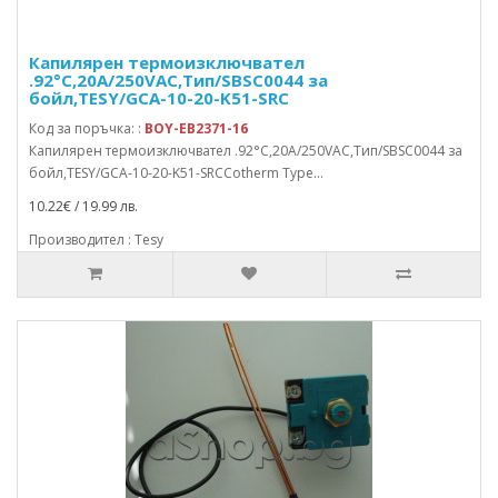
Капилярен термоизключвател
.92°C,20A/250VAC,Тип/SBSC0044 за
бойл,TESY/GCA-10-20-K51-SRC
Код за поръчка: :
BOY-EB2371-16
Капилярен термоизключвател .92°C,20A/250VAC,Тип/SBSC0044 за
бойл,TESY/GCA-10-20-K51-SRCCotherm Type...
10.22€ / 19.99 лв.
Производител : Tesy