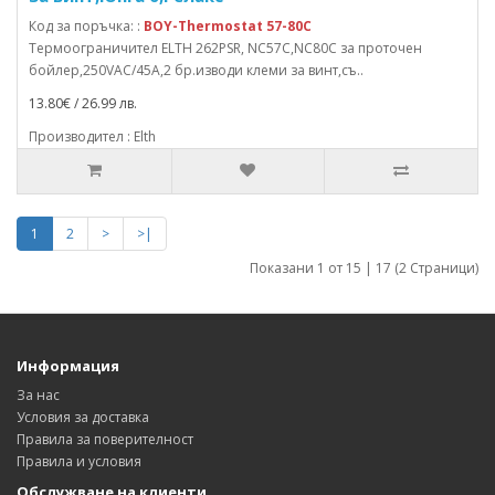
Код за поръчка: :
BOY-Thermostat 57-80C
Термоограничител ELTH 262PSR, NC57C,NC80C за проточен
бойлер,250VAC/45A,2 бр.изводи клеми за винт,съ..
13.80€ / 26.99 лв.
Производител : Elth
1
2
>
>|
Показани 1 от 15 | 17 (2 Страници)
Информация
За нас
Условия за доставка
Правила за поверителност
Правила и условия
Обслужване на клиенти