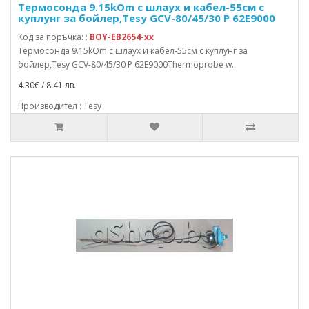
Термосонда 9.15kOm с шлаух и кабел-55см с
куплунг за бойлер,Tesy GCV-80/45/30 P 62E9000
Код за поръчка: :
BOY-EB2654-xx
Термосонда 9.15kOm с шлаух и кабел-55см с куплунг за
бойлер,Tesy GCV-80/45/30 P 62E9000Thermoprobe w..
4.30€ / 8.41 лв.
Производител : Tesy