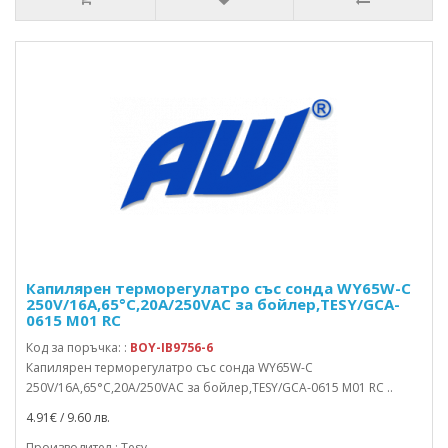
Капилярен терморегулатро със сонда WY65W-C
250V/16A,65°C,20A/250VAC за бойлер,TESY/GCA-
0615 M01 RC
Код за поръчка: :
BOY-IB9756-6
Капилярен терморегулатро със сонда WY65W-C
250V/16A,65°C,20A/250VAC за бойлер,TESY/GCA-0615 M01 RC ..
4.91€ / 9.60 лв.
Производител : Tesy