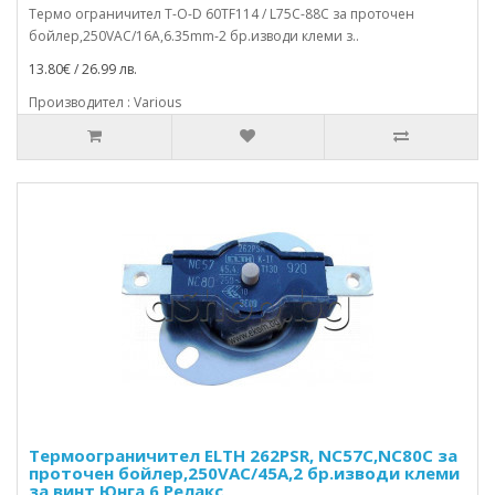
Термо ограничител T-O-D 60TF114 / L75C-88C за проточен
бойлер,250VAC/16A,6.35mm-2 бр.изводи клеми з..
13.80€ / 26.99 лв.
Производител : Various
Термоограничител ELTH 262PSR, NC57C,NC80C за
проточен бойлер,250VAC/45A,2 бр.изводи клеми
за винт,Юнга 6,Релакс