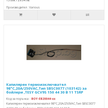
15.00€ / 29.34 лв.
Производител : Various
Капилярен термоизключвател
98°C,20A/250VAC,Тип SBSC0077 (103142) за
бойлери ,TESY GCV9S 150 44 30 B 11 TSRP
Код за поръчка: :
BOY-EB20044-xx
Капилярен термоизключвател 98°C,20A/250VAC,Тип SBSC0077