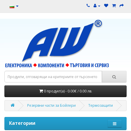
0 продукт(а) - 0.00€ / 0.00 лв.
Резервни части за Бойлери
Термозащити
Категории