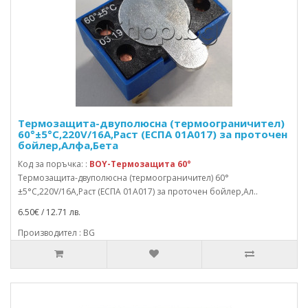
Термозащита-двуполюсна (термоограничител)
60°±5°C,220V/16A,Раст (ЕСПА 01А017) за проточен
бойлер,Алфа,Бета
Код за поръчка: :
BOY-Термозащита 60°
Термозащита-двуполюсна (термоограничител) 60°
±5°C,220V/16A,Раст (ЕСПА 01А017) за проточен бойлер,Ал..
6.50€ / 12.71 лв.
Производител : BG