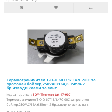
Термоограничител T-O-D 60T11/ L47C-90C за
проточен бойлер,250VAC/16A,6.35mm-2
бр.изводи клеми за винт
Код за поръчка: :
BOY-Thermostat 47-90C
Термоограничител T-O-D 60T11/ L47C-90C за проточен
бойлер,250VAC/16A,6.35mm-2 бр.изводи клеми за вин..