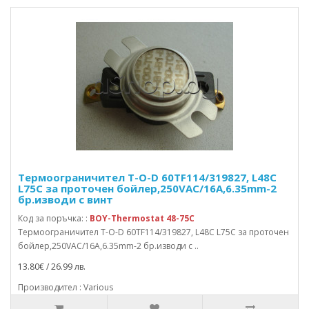
Термоограничител T-O-D 60TF114/319827, L48C
L75C за проточен бойлер,250VAC/16A,6.35mm-2
бр.изводи с винт
Код за поръчка: :
BOY-Thermostat 48-75C
Термоограничител T-O-D 60TF114/319827, L48C L75C за проточен
бойлер,250VAC/16A,6.35mm-2 бр.изводи с ..
13.80€ / 26.99 лв.
Производител : Various