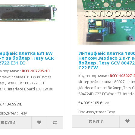
ерфейс платка E31 EW
Интерфейс платка 180
-т за бойлер ,Tesy GCR
Нетком ,Modeco 2 к-т з
2722 E31 EC
бойлер ,Tesy GCV 8047
C22 ECW
а поръчка: :
BOY-107295-10
Код за поръчка: :
BOY-108027-
фейс платка E31 EW 80 к-т за
Интерфейс платка 180027 Нетк
р ,Tesy GCR 1002722 E31
,Modeco 2 к-т за бойлер ,Tesy 
.10 .Interface Board E31 EW 80
804724D C22 ECWpos.27 .Interfac
54.00€ / 105.61 лв.
€ / 134.99 лв.
Производител : Tesy
водител : Tesy
КУПИ
КУПИ