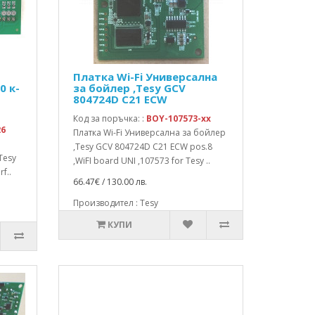
Платка Wi-Fi Универсална
0 к-
за бойлер ,Tesy GCV
804724D C21 ECW
Код за поръчка: :
BOY-107573-xx
26
Платка Wi-Fi Универсална за бойлер
,Tesy GCV 804724D C21 ECW pos.8
,Tesy
,WiFI board UNI ,107573 for Tesy ..
f..
66.47€ / 130.00 лв.
Производител : Tesy
КУПИ