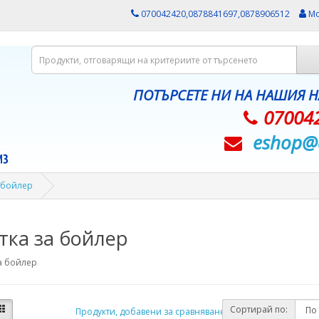
070042420,0878841697,0878906512
Мо
ПОТЪРСЕТЕ НИ НА НАШИЯ 
07004
eshop@­
а бойлер
тка за бойлер
а бойлер
Сортирай по:
Продукти, добавени за сравняване: (0)