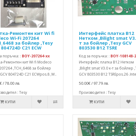
тка-Ремонтен кит Wi fi
Интерфейс платка B12
eco Wi-Fi 207264
Нетком ,Bilight smat V3.
H_6468 за бойлер ,Tesy
т за бойлер ,Tesy GCV
 804724D C21 ECW
803530 B12 TSRE
а поръчка: :
BOY-207264-xx
Код за поръчка: :
BOY-108148-
а-Ремонтен кит Wi fi Modeco
Интерфейс платка B12 Нетком
 207264 ,TCH_6468 за бойлер
,Bilight smat V3.0 к-т за бойлер 
 GCV 804724D C21 ECWpos.8 ,W..
GCV 803530 B12 TSREpos.26 .Inter
€ / 78.00 лв.
50.00€ / 97.79 лв.
водител : Tesy
Производител : Tesy
КУПИ
КУПИ