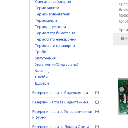
Смесителна батерия
Силов
Термозащити
бойле
Термоизключватели
50/80
Термометри
65150
Терморегулатори
Произ
Термостати биметални
Термостати електронни
Термостати капилярни
Тръби
Уплътнения
Уплътнения(О-пръстени)
Фланец
Шайби
Щуцери
Резервни части за Видеокамери
Резервни части за Видеотехника
Резервни части за Готварски печки
и фурни
Резервни части за Дома и Офиса