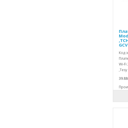
Резервни части за Мултикукъри и
тенджери под налягане
Резервни части за Обща употреба
Резервни части за Отоплителни
Пла
уреди
Mod
,TC
Резервни части за Офис техника
GCV
Резервни части за Перални машини
Код з
Платк
Резервни части за Плотове и
Wi-Fi
котлони
,Tesy
Резервни части за Прахосмукачки и
39.88
парочистачки
Произ
Резервни части за Професионални
уреди
Резервни части за Санитарни уреди
Резервни части за Скари и грилове
Резервни части за