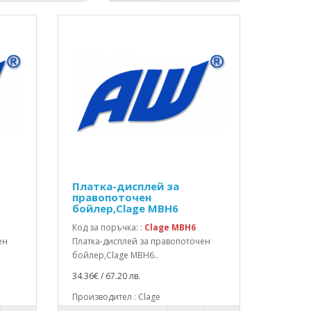
Платка-дисплей за
правопоточен
бойлер,Clage MBH6
Код за поръчка: :
Clage MBH6
ен
Платка-дисплей за правопоточен
бойлер,Clage MBH6..
34.36€ / 67.20 лв.
Производител : Clage