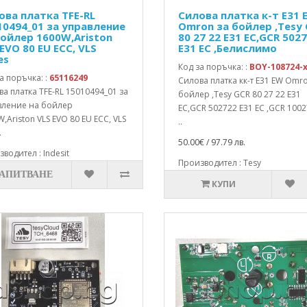
ова платка TFE-RL
Силова платка к-т E31 
10494_01 за управление
Omron за бойлер ,Tesy
бойлер 1600W,Ariston
80 27 22 E31 EC,GCR 502
EVO 80 EU ECC, VLS
E31 EC ,Белислимо
es
Код за поръчка: :
BOY-108724-
а поръчка: :
65116249
Силова платка кк-т E31 EW Omro
а платка TFE-RL 15010494_01 за
бойлер ,Tesy GCR 80 27 22 E31
вление на бойлер
EC,GCR 502722 E31 EC ,GCR 100
,Ariston VLS EVO 80 EU ECC, VLS
..
.
50.00€ / 97.79 лв.
водител : Indesit
Производител : Tesy
ЗАПИТВАНЕ
КУПИ