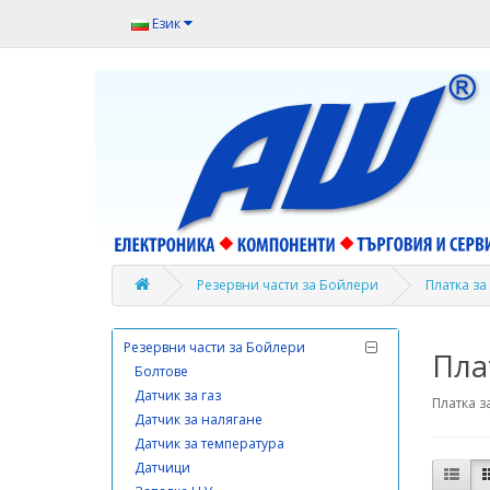
Превключватели и бутони
Език
Предпазители и защити
Разни стоки и уреди
Разни услуги-такси
Резервни части за Автомати и кани
за вода
Резервни части за Аспиратори
Резервни части за Аудиотехника
Резервни части за Бойлери
Платка з
Резервни части за Блендери и
пасатори
Резервни части за Бойлери
Пла
Болтове
Датчик за газ
Платка з
Датчик за налягане
Датчик за температура
Датчици