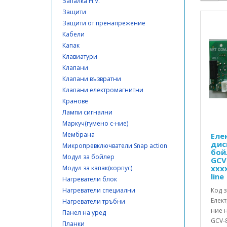
Запалка H.V.
Защити
Защити от пренапрежение
Кабели
Капак
Клавиатури
Клапани
Клапани възвратни
Клапани електромагнитни
Кранове
Лампи сигнални
Маркуч(гумено с-ние)
Мембрана
Еле
дис
Микропревключватели Snap action
бой
Модул за бойлер
GCV
xxxx
Модул за капак(корпус)
line
Нагреватели блок
Нагреватели специални
Код з
Елект
Нагреватели тръбни
ние 
Панел на уред
GCV-8
Планки