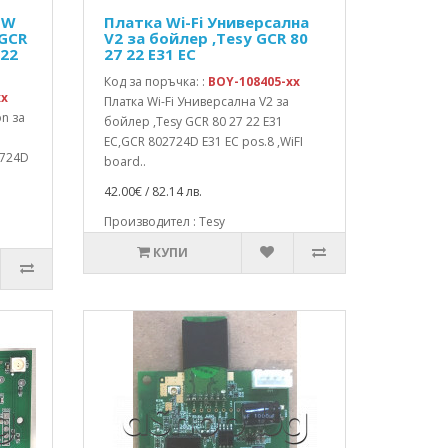
EW
Платка Wi-Fi Универсална
 GCR
V2 за бойлер ,Tesy GCR 80
722
27 22 E31 EC
Код за поръчка: :
BOY-108405-xx
xx
Платка Wi-Fi Универсална V2 за
n за
бойлер ,Tesy GCR 80 27 22 E31
EC,GCR 802724D E31 EC pos.8 ,WiFI
2724D
board..
42.00€ / 82.14 лв.
Производител : Tesy
КУПИ