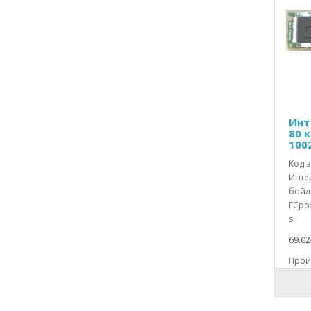
Сокоизстисквачки и цитруспреси
Резервни части за Сушилни
машини
Резервни части за Съдомиялни
машини
Резервни части за Телевизори
Инт
Резервни части за Телефони
80 к
100
Резервни части за Уреди за лична
хигиена
Код з
Интер
Резервни части за Фритюрници и
бойле
еърфрайери
ECpos
s..
Резервни части за
Хладилници,фризери и
69.02
ледогенератори
Произ
Резервни части за Хлебопекарни и
тостери
Резервни части за Цифрови