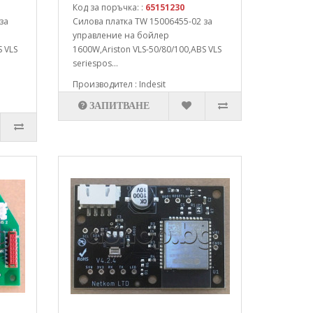
Код за поръчка: :
65151230
за
Силова платка TW 15006455-02 за
управление на бойлер
S VLS
1600W,Ariston VLS-50/80/100,ABS VLS
seriespos...
Производител : Indesit
ЗАПИТВАНЕ