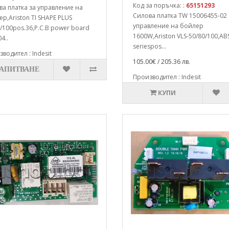
Код за поръчка: :
65151293
а платка за управление на
Силова платка TW 15006455-02 
р,Ariston TI SHAPE PLUS
управление на бойлер
/100pos.36,P.C.B power board
1600W,Ariston VLS-50/80/100,AB
4..
seriespos...
водител : Indesit
105.00€ / 205.36 лв.
ЗАПИТВАНЕ
Производител : Indesit
КУПИ