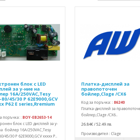
ктронен блок с LED
Платка-дисплей за
плей за у-ние на
правопоточен
лер 16A/250VAC,Tesy
бойлер,Clage /CX6
-80/45/30 P 62E9000,GCV
Код за поръчка: :
86240
x P62 E series,Rremium
Платка-дисплей за правопоточ
бойлер,Clage /CX6..
а поръчка: :
BOY-EB2653-14
ронен блок с LED дисплей за у-
26.84€ / 52.49 лв.
на бойлер 16A/250VAC,Tesy
Производител : Clage
0/45/30 P 62E9000,GCV xxxxx P..