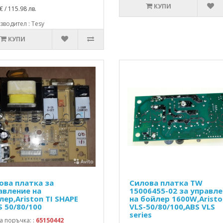
КУПИ
€ / 115.98 лв.
водител : Tesy
КУПИ
ова платка за
Силова платка TW
авление на
15006455-02 за управл
лер,Ariston TI SHAPE
на бойлер 1600W,Aristo
S 50/80/100
VLS-50/80/100,ABS VLS
series
а поръчка: :
65150442