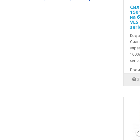
Сил
Резервни части за Електроуреди
150
на 
Резервни части за Кафемашини и
VLS 
кафеавтомати
seri
Код з
Резервни части за
Силов
Климатици,пречистватели и
упра
обезвлажнители
1600W
Резервни части за Кухненски
serie.
роботи и миксери
Произ
Резервни части за Малки
домакински уреди
Резервни части за Месомелачки и
колбасорезачки
Резервни части за Микровълнови
печки
Резервни части за Мобилни
телефони