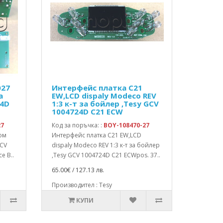
027
Интерфейс платка C21
а
EW,LCD dispaly Modeco REV
24D
1:3 к-т за бойлер ,Tesy GCV
1004724D C21 ECW
27
Код за поръчка: :
BOY-108470-27
ом
Интерфейс платка C21 EW,LCD
GCV
dispaly Modeco REV 1:3 к-т за бойлер
e B..
,Tesy GCV 1004724D C21 ECWpos. 37..
65.00€ / 127.13 лв.
Производител : Tesy
КУПИ