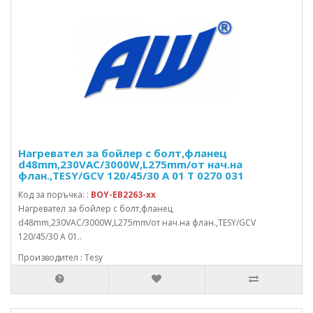
Нагревател за бойлер с болт,фланец
d48mm,230VAC/3000W,L275mm/от нач.на
флан.,TESY/GCV 120/45/30 A 01 T 0270 031
Код за поръчка: :
BOY-EB2263-xx
Нагревател за бойлер с болт,фланец
d48mm,230VAC/3000W,L275mm/от нач.на флан.,TESY/GCV
120/45/30 A 01..
Производител : Tesy