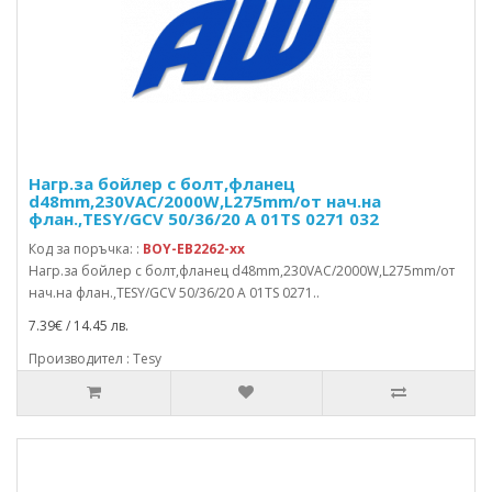
Нагр.за бойлер с болт,фланец
d48mm,230VAC/2000W,L275mm/от нач.на
флан.,TESY/GCV 50/36/20 A 01TS 0271 032
Код за поръчка: :
BOY-EB2262-xx
Нагр.за бойлер с болт,фланец d48mm,230VAC/2000W,L275mm/от
нач.на флан.,TESY/GCV 50/36/20 A 01TS 0271..
7.39€ / 14.45 лв.
Производител : Tesy