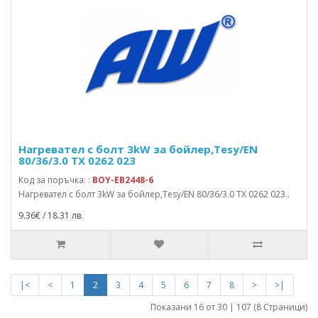
Нагревател с болт 3kW за бойлер,Tesy/EN
80/36/3.0 TX 0262 023
Код за поръчка: :
BOY-EB2448-6
Нагревател с болт 3kW за бойлер,Tesy/EN 80/36/3.0 TX 0262 023..
9.36€ / 18.31 лв.
|<
<
1
2
3
4
5
6
7
8
>
>|
Показани 16 от 30 | 107 (8 Страници)