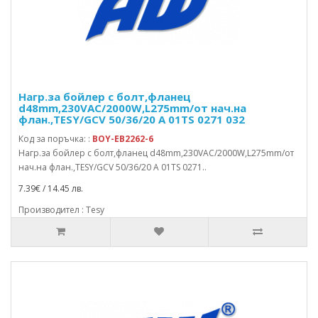
Нагр.за бойлер с болт,фланец
d48mm,230VAC/2000W,L275mm/от нач.на
флан.,TESY/GCV 50/36/20 A 01TS 0271 032
Код за поръчка: :
BOY-EB2262-6
Нагр.за бойлер с болт,фланец d48mm,230VAC/2000W,L275mm/от
нач.на флан.,TESY/GCV 50/36/20 A 01TS 0271..
7.39€ / 14.45 лв.
Производител : Tesy