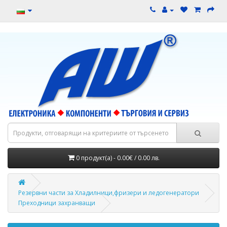
0 продукт(а) - 0.00€ / 0.00 лв.
Резервни части за Хладилници,фризери и ледогенератори
Преходници захранващи