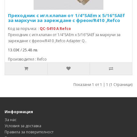
Преходник с игл.клапан от 1/4"SAEm x 5/16"SAEf
за маркучи за зареждане с фреон/R410 ,Refco
Код за поръчка: :
QC-S410 A Refco
Преходник с игл.клапан от 1/4"SAEm x 5/16"SAEf за маркучи за
зареждане с фреон/R410 ,Refco Adapter Q..
13.03€ / 25.48 лв.
Производител : Refco
Показани 1 от 1 | 1 (1 Страници)
Информация
За нас
Условия за доставка
Правила за поверителност