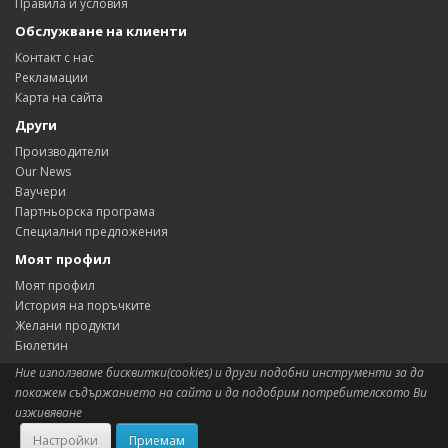
Правила и условия
Обслужване на клиенти
Контакт с нас
Рекламации
Карта на сайта
Други
Производители
Our News
Ваучери
Партньорска програма
Специални предложения
Моят профил
Моят профил
История на поръчките
Желани продукти
Бюлетин
Ние използваме бисквитки(cookies) и други подобни инструменти за да
покажем съдържанието на сайта и да подобрим потребителското Ви
изживяване
Сиситема:
OpenCart
aShop.BG © 2026
Настройки
Приемам