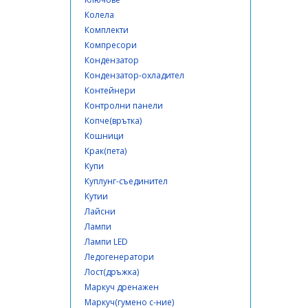
Колела
Комплекти
Компресори
Кондензатор
Кондензатор-охладител
Контейнери
Контролни панели
Копче(врътка)
Кошници
Крак(пета)
Купи
Куплунг-съединител
Кутии
Лайсни
Лампи
Лампи LED
Ледогенератори
Лост(дръжка)
Маркуч дренажен
Маркуч(гумено с-ние)