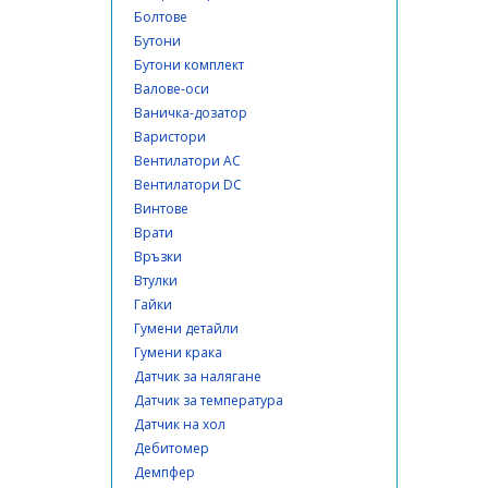
Болтове
Бутони
Бутони комплект
Валове-оси
Ваничка-дозатор
Варистори
Вентилатори AC
Вентилатори DC
Винтове
Врати
Връзки
Втулки
Гайки
Гумени детайли
Гумени крака
Датчик за налягане
Датчик за температура
Датчик на хол
Дебитомер
Демпфер