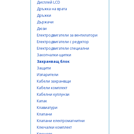
Дисплей LCD
Дръжка на врата
Дръжки
Държачи
Дюзи
Електродвигатели за вентилатори
Електродвигатели с редуктор
Електродвигатели специални
Закопчалки-щипки
Захранващ блок
Защити
Изпарители
Кабели захранвщи
Кабели комплект
Кабелни куплунзи
Капак
Клавиатури
Клапани
Клапани електромагнитни
Ключалки комплект
Ключове