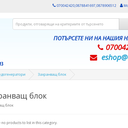
070042420,0878841697,0878906512
Мо
ПОТЪРСЕТЕ НИ НА НАШИЯ 
07004
eshop@­
ледогенератори
Захранващ блок
ранващ блок
ащ блок
 no products to list in this category.