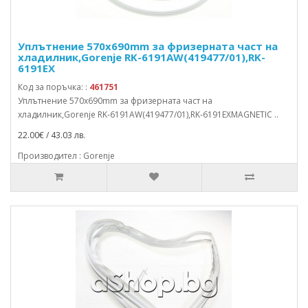
Уплътнение 570x690mm за фризерната част на
хладилник,Gorenje RK-6191AW(419477/01),RK-
6191EX
Код за поръчка: :
461751
Уплътнение 570x690mm за фризерната част на
хладилник,Gorenje RK-6191AW(419477/01),RK-6191EXMAGNETIC ..
22.00€ / 43.03 лв.
Производител : Gorenje