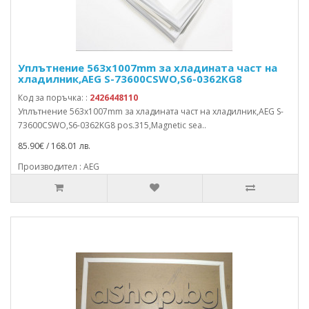
Уплътнение 563x1007mm за хладината част на
хладилник,AEG S-73600CSWO,S6-0362KG8
Код за поръчка: :
2426448110
Уплътнение 563x1007mm за хладината част на хладилник,AEG S-
73600CSWO,S6-0362KG8 pos.315,Magnetic sea..
85.90€ / 168.01 лв.
Производител : AEG