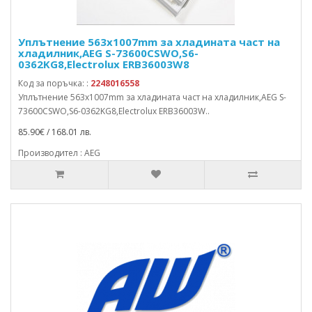
Уплътнение 563x1007mm за хладината част на
хладилник,AEG S-73600CSWO,S6-
0362KG8,Electrolux ERB36003W8
Код за поръчка: :
2248016558
Уплътнение 563x1007mm за хладината част на хладилник,AEG S-
73600CSWO,S6-0362KG8,Electrolux ERB36003W..
85.90€ / 168.01 лв.
Производител : AEG