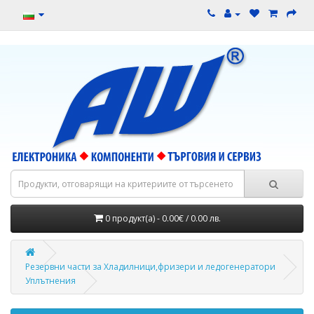
0 продукт(а) - 0.00€ / 0.00 лв.
Резервни части за Хладилници,фризери и ледогенератори
Уплътнения