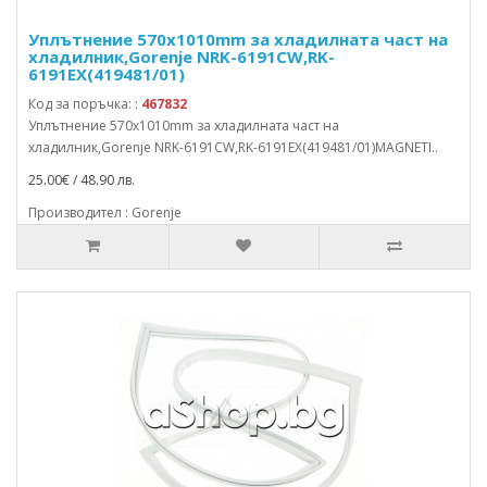
Уплътнение 570x1010mm за хладилната част на
хладилник,Gorenje NRK-6191CW,RK-
6191EX(419481/01)
Код за поръчка: :
467832
Уплътнение 570x1010mm за хладилната част на
хладилник,Gorenje NRK-6191CW,RK-6191EX(419481/01)MAGNETI..
25.00€ / 48.90 лв.
Производител : Gorenje