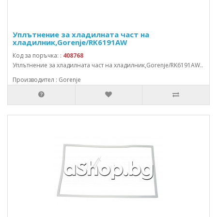
Уплътнение за хладилната част на
хладилник,Gorenje/RK6191AW
Код за поръчка: :
408768
Уплътнение за хладилната част на хладилник,Gorenje/RK6191AW..
Производител : Gorenje