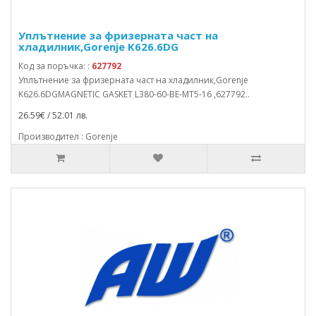
Уплътнение за фризерната част на
хладилник,Gorenje K626.6DG
Код за поръчка: :
627792
Уплътнение за фризерната част на хладилник,Gorenje
K626.6DGMAGNETIC GASKET L380-60-BE-MT5-16 ,627792..
26.59€ / 52.01 лв.
Производител : Gorenje