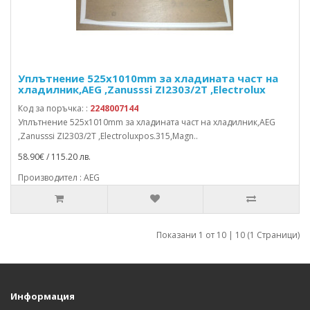
Уплътнение 525x1010mm за хладината част на
хладилник,AEG ,Zanusssi ZI2303/2T ,Electrolux
Код за поръчка: :
2248007144
Уплътнение 525x1010mm за хладината част на хладилник,AEG
,Zanusssi ZI2303/2T ,Electroluxpos.315,Magn..
58.90€ / 115.20 лв.
Производител : AEG
Показани 1 от 10 | 10 (1 Страници)
Информация