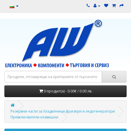
0 продукт(а) - 0.00€ / 0.00 лв.
Резервни части за Хладилници,фризери и ледогенератори
Превключватели клавишни