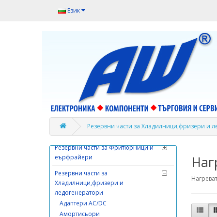
Език
Резервни части за
Сокоизстисквачки и цитруспреси
Резервни части за Сушилни
машини
Резервни части за Съдомиялни
машини
Резервни части за Телевизори
Резервни части за Телефони
Резервни части за Уреди за лична
Резервни части за Хладилници,фризери и 
хигиена
Резервни части за Фритюрници и
еърфрайери
Наг
Резервни части за
Нагрева
Хладилници,фризери и
ледогенератори
Адаптери AC/DC
Амортисьори