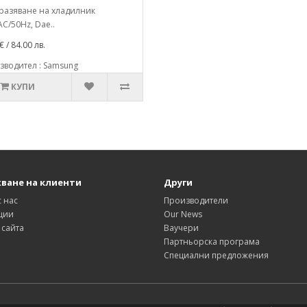
разяване на хладилник
C/50Hz, Dae..
€ / 84.00 лв.
зводител : Samsung
КУПИ
ване на клиенти
Други
с нас
Производители
ции
Our News
 сайта
Ваучери
Партньорска програма
Специални предложения