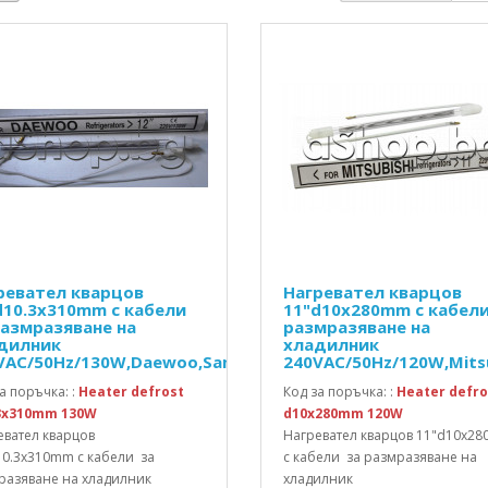
ревател кварцов
Нагревател кварцов
d10.3x310mm с кабели
11"d10x280mm с кабели
размразяване на
размразяване на
дилник
хладилник
VAC/50Hz/130W,Daewoo,Samsung
240VAC/50Hz/120W,Mits
а поръчка: :
Heater defrost
Код за поръчка: :
Heater defro
3x310mm 130W
d10x280mm 120W
евател кварцов
Нагревател кварцов 11"d10x2
10.3x310mm с кабели за
с кабели за размразяване на
разяване на хладилник
хладилник