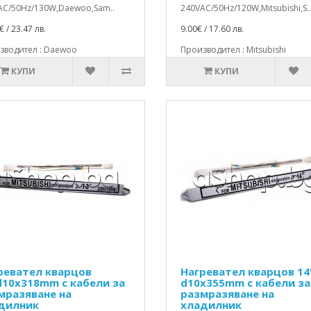
AC/50Hz/130W,Daewoo,Sam..
240VAC/50Hz/120W,Mitsubishi,S..
€ / 23.47 лв.
9.00€ / 17.60 лв.
зводител : Daewoo
Производител : Mitsubishi
КУПИ
КУПИ
ревател кварцов
Нагревател кварцов 14
d10x318mm с кабели за
d10x355mm с кабели за
мразяване на
размразяване на
дилник
хладилник