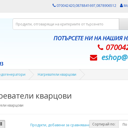
070042420,0878841697,0878906512
Мо
ПОТЪРСЕТЕ НИ НА НАШИЯ 
07004
eshop@­
ледогенератори
Нагреватели кварцови
реватели кварцови
тели кварцови
Сортирай по:
Продукти, добавени за сравняване: (0)