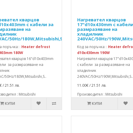
ревател кварцов
Нагревател кварцов
d10x403mm с кабели за
17"d10x430mm с кабели
мразяване на
размразяване на
дилник
хладилник
VAC/50Hz/180W,Mitsubishi,Samsung
240VAC/50Hz/190W,Mits
а поръчка: :
Heater defrost
Код за поръчка: :
Heater defro
403mm 180W
d10x430mm 190W
евател кварцов 16"d10x403mm
Нагревател кварцов 17"d10x4
бели за размразяване на
с кабели за размразяване на
илник
хладилник
C/50Hz/180W,Mitsubishi,S..
240VAC/50Hz/190W,Mitsubishi,S..
€ / 21.51 лв.
11.00€ / 21.51 лв.
водител : Mitsubishi
Производител : Mitsubishi
КУПИ
КУПИ