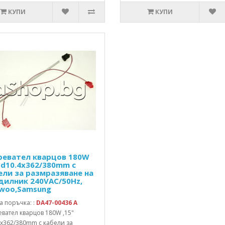
КУПИ
КУПИ
ревател кварцов 180W
" d10.4x362/380mm с
ели за размразяване на
дилник 240VAC/50Hz,
woo,Samsung
а поръчка: :
DA47-00436 A
вател кварцов 180W ,15"
4x362/380mm с кабели за