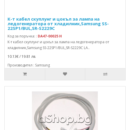
К-т кабел скуплунг и цокъл за лампа на
ледогенератора от хладилник,Samsung SS-
22SP1/BUL,SR-S2229C
Код за поръчка: :
DA47-00025 H
К-т кабел скуплунг и цокъл за лампа на ледогенератора от
хладилник,Samsung SS-22SP1/BUL,SR-S2229C LA..
10.13€ / 19.81 лв.
Производител : Samsung