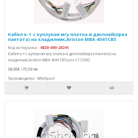
Кабел к-т с куплунзи м/у платка и дисплей(през
пантата) на хладилник,Ariston MBA 4041CBS
Код за поръчка: :
4820-000-28241
Кабел к-т с куплунзи м/у платка и дисплей(през пантата) на
хладилник,Ariston MBA 4041CBS pos.17,C000..
38.65€ / 75.59 лв.
Производител : Whirlpool