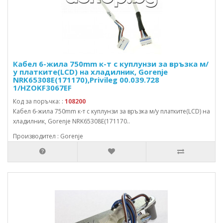
Кабел 6-жила 750mm к-т с куплунзи за връзка м/
у платките(LCD) на хладилник, Gorenje
NRK65308E(171170),Privileg 00.039.728
1/HZOKF3067EF
Код за поръчка: :
108200
Кабел 6-жила 750mm к-т с куплунзи за връзка м/у платките(LCD) на
хладилник, Gorenje NRK65308E(171170..
Производител : Gorenje