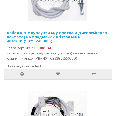
Кабел к-т с куплунзи м/у платка и дисплей(през
пантата) на хладилник,Ariston MBA
4041CBS(93295500000)
Код за поръчка: :
C 00081844
Кабел к-т с куплунзи м/у платка и дисплей(през пантата) на
хладилник,Ariston MBA 4041CBS(93295500000..
Производител : Indesit