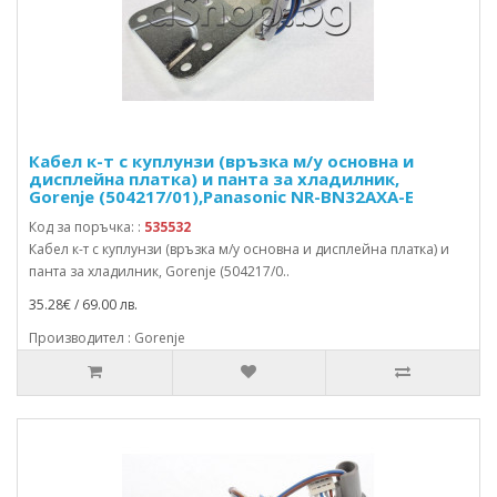
Кабел к-т с куплунзи (връзка м/у основна и
дисплейна платка) и панта за хладилник,
Gorenje (504217/01),Panasonic NR-BN32AXA-E
Код за поръчка: :
535532
Кабел к-т с куплунзи (връзка м/у основна и дисплейна платка) и
панта за хладилник, Gorenje (504217/0..
35.28€ / 69.00 лв.
Производител : Gorenje