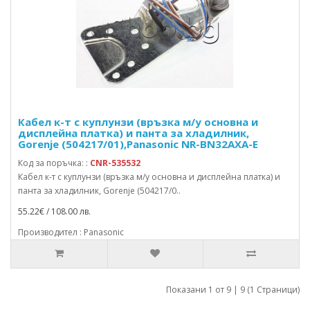
Кабел к-т с куплунзи (връзка м/у основна и
дисплейна платка) и панта за хладилник,
Gorenje (504217/01),Panasonic NR-BN32AXA-E
Код за поръчка: :
CNR-535532
Кабел к-т с куплунзи (връзка м/у основна и дисплейна платка) и
панта за хладилник, Gorenje (504217/0..
55.22€ / 108.00 лв.
Производител : Panasonic
Показани 1 от 9 | 9 (1 Страници)