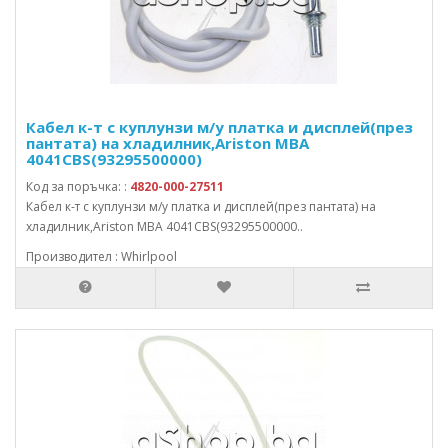
Кабел к-т с куплунзи м/у платка и дисплей(през
пантата) на хладилник,Ariston MBA
4041CBS(93295500000)
Код за поръчка: :
4820-000-27511
Кабел к-т с куплунзи м/у платка и дисплей(през пантата) на
хладилник,Ariston MBA 4041CBS(93295500000..
Производител : Whirlpool