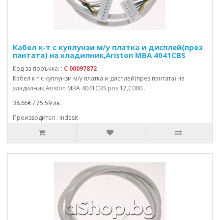
Кабел к-т с куплунзи м/у платка и дисплей(през
пантата) на хладилник,Ariston MBA 4041CBS
Код за поръчка: :
C 00097872
Кабел к-т с куплунзи м/у платка и дисплей(през пантата) на
хладилник,Ariston MBA 4041CBS pos.17,C000..
38.65€ / 75.59 лв.
Производител : Indesit