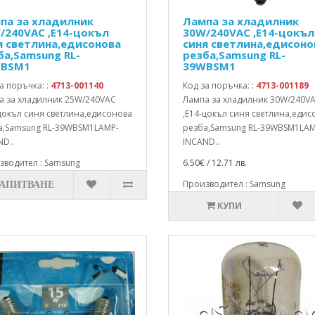
па за хладилник
Лампа за хладилник
/240VAC ,E14-цокъл
30W/240VAC ,E14-цокъл
я светлина,едисонова
синя светлина,едисоно
ба,Samsung RL-
резба,Samsung RL-
BSM1
39WBSM1
а поръчка: :
4713-001140
Код за поръчка: :
4713-001189
а за хладилник 25W/240VAC
Лампа за хладилник 30W/240V
цокъл синя светлина,едисонова
,E14-цокъл синя светлина,едис
а,Samsung RL-39WBSM1LAMP-
резба,Samsung RL-39WBSM1LAM
D..
INCAND..
зводител : Samsung
6.50€ / 12.71 лв.
Производител : Samsung
ЗАПИТВАНЕ
КУПИ