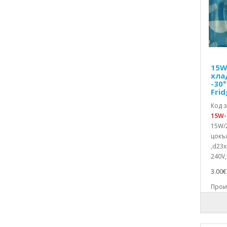
Платка за хладилник
Плафони
Плъзгачи
Поддръжка-опора
Помпи
Помпи вибрационни
15W
Помпи дренажни
хла
Помпи циркулационни
-30°
Frid
Почистващи комплекти
Превключватели
Код з
Превключватели бутонни
15W-
Превключватели гърбични(tact)
15W/
цокъл
Превключватели за врата
,d23x
Превключватели клавишни
240V,
Превключватели
кобилични(rocker)
3.00€ 
Превключватели програмни
Произ
Прегради
Препарат за почистване
Пресостати
Преходници захранващи