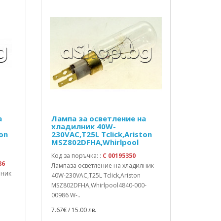
а
Лампа за осветление на
хладилник 40W-
ton
230VAC,T25L Tclick,Ariston
F
MSZ802DFHA,Whirlpool
Код за поръчка: :
C 00195350
86
Лампаза осветление на хладилник
лник
40W-230VAC,T25L Tclick,Ariston
MSZ802DFHA,Whirlpool4840-000-
00986 W-..
7.67€ / 15.00 лв.