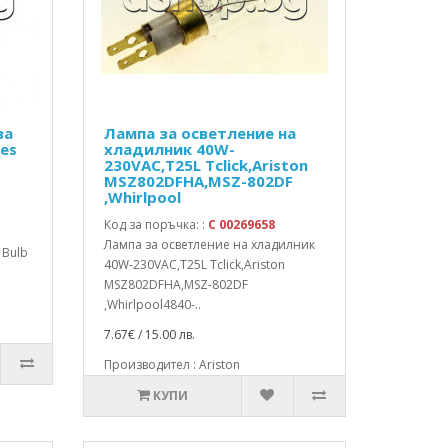
за
Лампа за осветление на
es
хладилник 40W-
230VAC,T25L Tclick,Ariston
MSZ802DFHA,MSZ-802DF
,Whirlpool
Код за поръчка: :
C 00269658
Лампа за осветление на хладилник
 Bulb
40W-230VAC,T25L Tclick,Ariston
MSZ802DFHA,MSZ-802DF
,Whirlpool4840-..
7.67€ / 15.00 лв.
Производител : Ariston
КУПИ