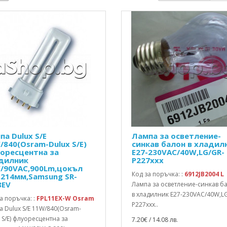
па Dulux S/E
Лампа за осветление-
/840(Osram-Dulux S/E)
синкав балон в хладил
оресцентна за
E27-230VAC/40W,LG/GR-
дилник
P227xxx
/90VAC,900Lm,цокъл
Код за поръчка: :
6912JB2004 L
,214мм,Samsung SR-
8EV
Лампа за осветление-синкав б
в хладилник E27-230VAC/40W,L
а поръчка: :
FPL11EX-W Osram
P227xxx..
 Dulux S/E 11W/840(Osram-
 S/E) флуоресцентна за
7.20€ / 14.08 лв.