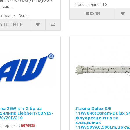
илник 11W/90VAC,900Lm,цокъл
Производител : LG
14мм,..
КУПИ
зводител : Osram
ЗАПИТВАНЕ
па 25W к-т 2 бр за
Лампа Dulux S/E
дилник,Liebherr/CBNES-
11W/840(Osram-Dulux S/
70/20E/210
флуоресцентна за
хладилник
а поръчка: :
6070985
11W/90VAC,900Lm,цокъ