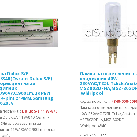
па Dulux S/E
Лампа за осветление н
/840(Osram-Dulux S/E)
хладилник 40W-
оресцентна за
230VAC,T25L Tclick,Aris
дилник
MSZ802DFHA,MSZ-802D
/90VAC,900Lm,цокъл
,Whirlpool
(4-pin),214мм,Samsung
Код за поръчка: :
4840-000-009
L628EV
Лампа за осветление на хлади
а поръчка: :
Dulux S-E 11 W-840
40W-230VAC,T25L Tclick,Ariston
 Dulux S/E 11W/840(Osram-
MSZ802DFHA,MSZ-802DF
 S/E) флуоресцентна за
,Whirlpool4840-..
илник 11W/90VAC,900Lm,цокъл
7.67€ / 15.00 лв.
pin)..