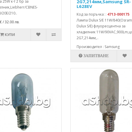
2G7,214мм,Samsung SR-
 25W к-т 2 бр за
L628EV
лник,Liebherr/CBNES-
/20E/210..
Код за поръчка: :
4713-000175
Лампа Dulux S/E 11W/840(Osram
€ / 32.00 лв.
Dulux S/E) флуоресцентна за
хладилник 11W/90VAC,900Lm,ц
КУПИ
2G7,214мм,..
Производител : Samsung
ЗАПИТВАНЕ