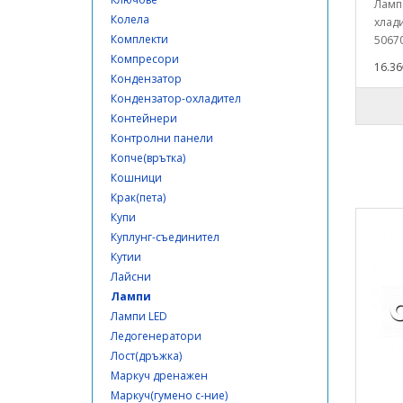
Лампа
Колела
хлади
Комплекти
50670
Компресори
16.36
Кондензатор
Кондензатор-охладител
Контейнери
Контролни панели
Копче(врътка)
Кошници
Крак(пета)
Купи
Куплунг-съединител
Кутии
Лайсни
Лампи
Лампи LED
Ледогенератори
Лост(дръжка)
Маркуч дренажен
Маркуч(гумено с-ние)