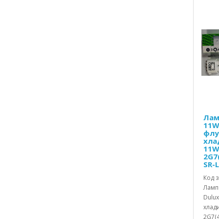
Принадлежности
Приставки
Пружини
Пускови релета
Разни-други
Разпределител
Рамки
Рафтове-полици
Редуцир вентили
Резервоари
Релета
Лам
11W
Релета-електронни
флу
Релси-плъзгачи
хла
11W
Ремонтен к-т
2G7
Решетки
SR-
Решетки(скари)
Код з
Ролки
Лампа
Сервизен к-т
Dulux
Скоби
хлад
Стартер
2G7(4-