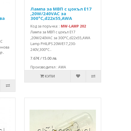
Лампа за МВП с цокъл E17
,20W/240VAC за
ва
300°C,d22x55,AWA
Код за поръчка: :
MW-LAMP 202
Лампа за МВП с цокъл E17
,20W/240VAC за 300°C,d22x55,AWA
AC
Lamp PHILIPS 20W/E17,230-
онова
240V,300°C..
P-
7.67€ / 15.00 лв.
Производител : AWA
КУПИ