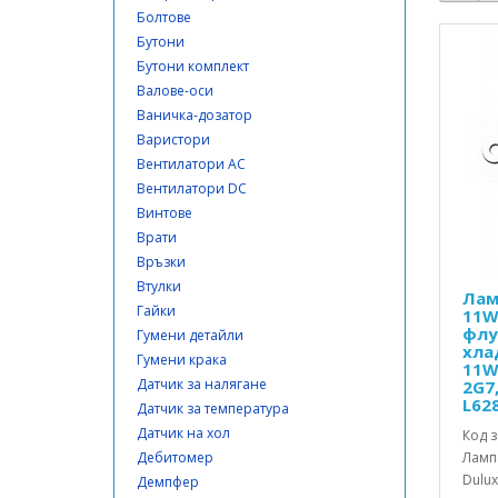
Болтове
Бутони
Бутони комплект
Валове-оси
Ваничка-дозатор
Варистори
Вентилатори AC
Вентилатори DC
Винтове
Врати
Връзки
Втулки
Лам
Гайки
11W
флу
Гумени детайли
хла
Гумени крака
11W
Датчик за налягане
2G7
L62
Датчик за температура
Датчик на хол
Код з
Дебитомер
Лампа
Dulux
Демпфер