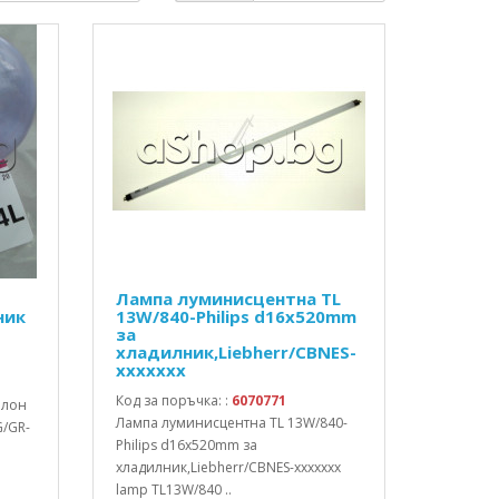
Лампа луминисцентна TL
ник
13W/840-Philips d16x520mm
за
хладилник,Liebherr/CBNES-
xxxxxxx
Код за поръчка: :
6070771
алон
Лампа луминисцентна TL 13W/840-
G/GR-
Philips d16x520mm за
хладилник,Liebherr/CBNES-xxxxxxx
lamp TL13W/840 ..