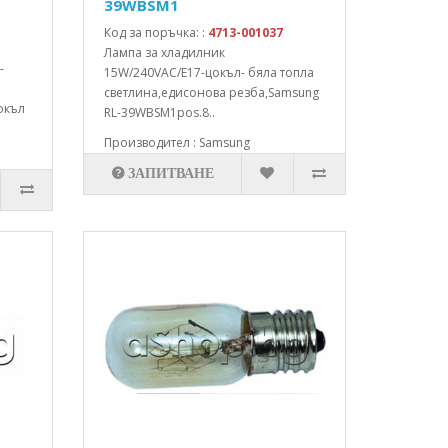
39WBSM1
Код за поръчка: :
4713-001037
Лампа за хладилник
-
15W/240VAC/E17-цокъл- бяла топла
светлина,едисонова резба,Samsung
окъл
RL-39WBSM1pos.8..
Производител : Samsung
ЗАПИТВАНЕ