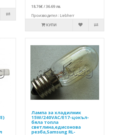
18.76€ / 36.69 лв.
Производител : Liebherr
КУПИ
Лампа за хладилник
E)
15W/240VAC/E17-цокъл-
бяла топла
светлина,едисонова
л
резба,Samsung RL-