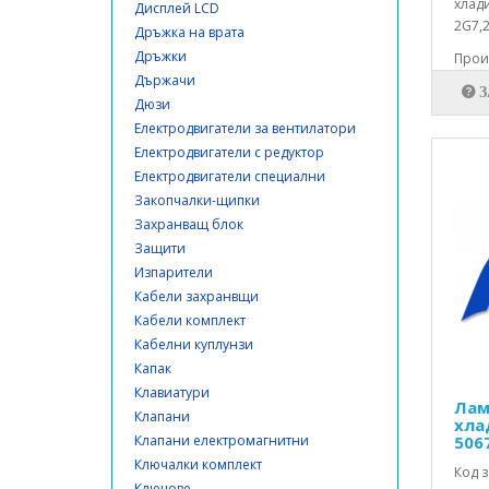
хлад
Дисплей LCD
2G7,2
Дръжка на врата
Дръжки
Прои
Държачи
Дюзи
Електродвигатели за вентилатори
Електродвигатели с редуктор
Електродвигатели специални
Закопчалки-щипки
Захранващ блок
Защити
Изпарители
Кабели захранвщи
Кабели комплект
Кабелни куплунзи
Капак
Клавиатури
Лам
Клапани
хла
Клапани електромагнитни
506
Ключалки комплект
Код з
Ключове