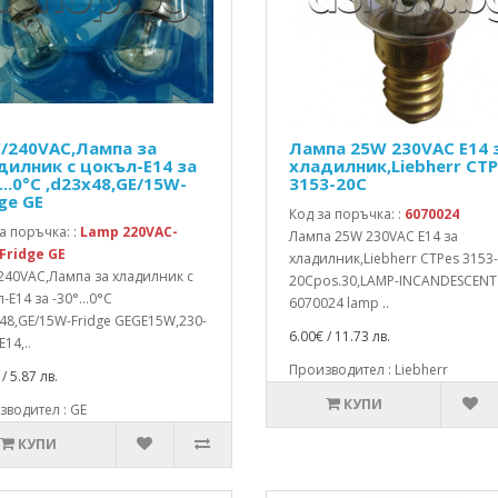
/240VAC,Лампа за
Лампа 25W 230VAC E14 
дилник с цокъл-E14 за
хладилник,Liebherr CTP
...0°C ,d23x48,GE/15W-
3153-20C
ge GE
Код за поръчка: :
6070024
а поръчка: :
Lamp 220VAC-
Лампа 25W 230VAC E14 за
Fridge GE
хладилник,Liebherr CTPes 3153-
240VAC,Лампа за хладилник с
20Cpos.30,LAMP-INCANDESCENT
-E14 за -30°...0°C
6070024 lamp ..
48,GE/15W-Fridge GEGE15W,230-
6.00€ / 11.73 лв.
E14,..
Производител : Liebherr
/ 5.87 лв.
КУПИ
водител : GE
КУПИ