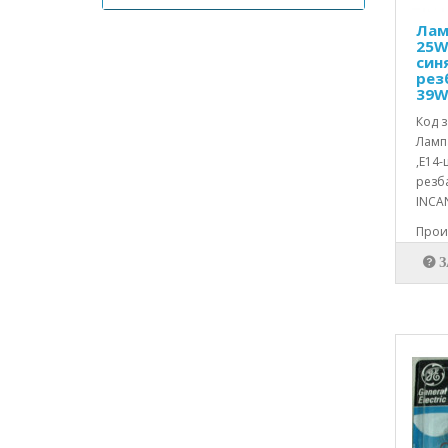
Маркучи за зареждане к-т
Лам
Механични части
25W
Микропревключватели Snap action
син
рез
Модул за хладилници
39W
Модул инверторен
Код з
Монтажна основа
Ламп
Монтажна рамка
,E14-
Нагреватели блок
резб
Нагреватели кварцови
INCAN
Нагреватели специални
Прои
Нагреватели тръбни
Нагревателни плочи
Ниворегулатори
Панел на уред
Панти
Пелтие модули
Перки за вентилатори
Перки на помпи
Планки
Платка