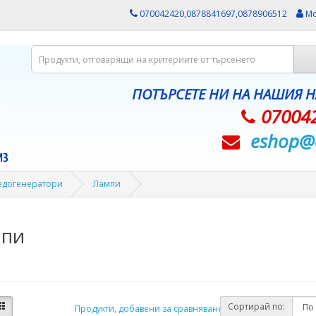
070042420,0878841697,0878906512
Мо
ПОТЪРСЕТЕ НИ НА НАШИЯ 
07004
eshop@­
ледогенератори
Лампи
пи
Сортирай по:
Продукти, добавени за сравняване: (0)