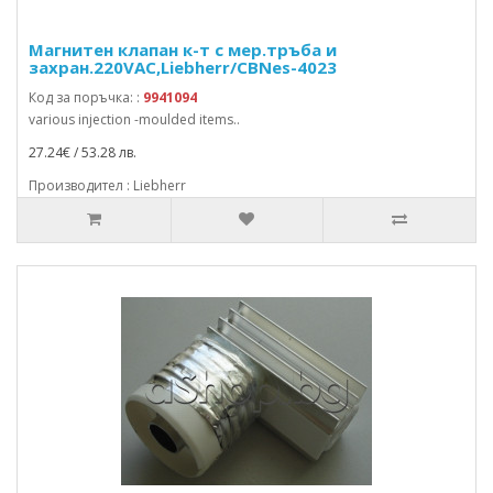
Магнитен клапан к-т с мер.тръба и
захран.220VAC,Liebherr/CBNes-4023
Код за поръчка: :
9941094
various injection -moulded items..
27.24€ / 53.28 лв.
Производител : Liebherr