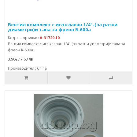
Вентил комплект с игл.клапан 1/4"-(за разни
диаметри)и тапа за фреон R-600a
Код за поръчка: :
A-31729 10
Вентил комплект с игл.клапан 1/4"-(за разни диаметри)и тапа за
фреон R-600a..
3.90€ / 7.63 лв.
Производител : China