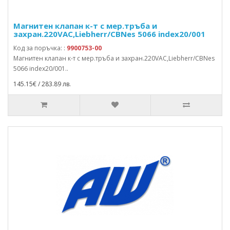
Магнитен клапан к-т с мер.тръба и
захран.220VAC,Liebherr/CBNes 5066 index20/001
Код за поръчка: :
9900753-00
Магнитен клапан к-т с мер.тръба и захран.220VAC,Liebherr/CBNes
5066 index20/001..
145.15€ / 283.89 лв.