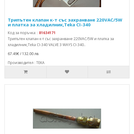
Трипътен клапан к-т със захранване 220VAC/5W
и платка за хладилник,Teka CI-340
Код за поръчка: :
81634171
Трипътен клапан к-т със захранване 220VAC/5W и платка за
хладилник,Teka CI-340 VALVE 3 WAYS CI-340..
67.49€ / 132.00 лв.
Производител : TEKA