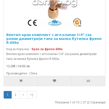
Вентил-кран комплект с игл.клапан 1/4"-(за
разни диаметри)и тапа за малка бутилка фреон
R-600a
Код за поръчка: :
Кран за фреон 600a
Вентил-кран комплект с игл.клапан 1/4"-(за разни диаметри)и
тапа за малка бутилка фреон R-600a..
12.28€ / 24.02 лв.
Производител : China
1
2
>
>|
Показани 1 от 15 | 27 (2 Страници)