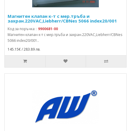
Магнитен клапан к-т с мер.тръба и
захран.220VAC,Liebherr/CBNes 5066 index20/001
Код за поръчка: :
9900681-00
Магнитен клапан к-т с мер.тръба и захран.220VAC,Liebherr/CBNes
5066 index20/001..
145.15€ / 283.89 лв.