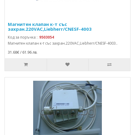
Магнитен клапан к-т със
захран.220VAC,Liebherr/CNESF-4003
Код за поръчка: :
9503054
Магнитен клапан к-т със захран.220VAC,Liebherr/CNESF-4003..
31.68€ / 61.96 лв.