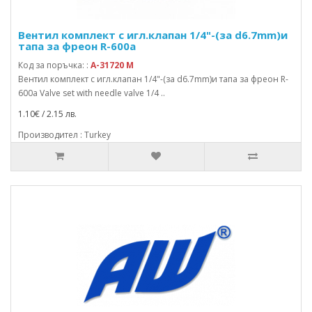
Вентил комплект с игл.клапан 1/4"-(за d6.7mm)и
тапа за фреон R-600a
Код за поръчка: :
A-31720 M
Вентил комплект с игл.клапан 1/4"-(за d6.7mm)и тапа за фреон R-
600a Valve set with needle valve 1/4 ..
1.10€ / 2.15 лв.
Производител : Turkey