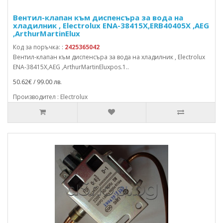
Вентил-клапан към диспенсъра за вода на
хладилник , Electrolux ENA-38415X,ERB40405X ,AEG
,ArthurMartinElux
Код за поръчка: :
2425365042
Вентил-клапан към диспенсъра за вода на хладилник , Electrolux
ENA-38415X,AEG ,ArthurMartinEluxpos.1..
50.62€ / 99.00 лв.
Производител : Electrolux