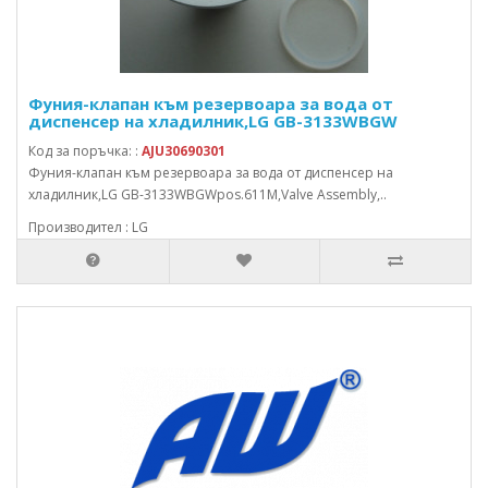
Фуния-клапан към резервоара за вода от
диспенсер на хладилник,LG GB-3133WBGW
Код за поръчка: :
AJU30690301
Фуния-клапан към резервоара за вода от диспенсер на
хладилник,LG GB-3133WBGWpos.611M,Valve Assembly,..
Производител : LG