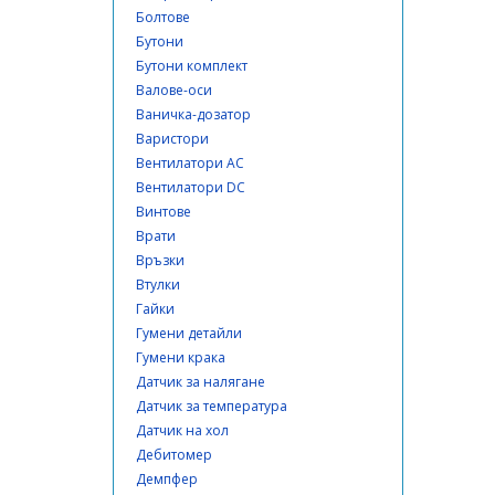
Болтове
Бутони
Бутони комплект
Валове-оси
Ваничка-дозатор
Варистори
Вентилатори AC
Вентилатори DC
Винтове
Врати
Връзки
Втулки
Гайки
Гумени детайли
Гумени крака
Датчик за налягане
Датчик за температура
Датчик на хол
Дебитомер
Демпфер