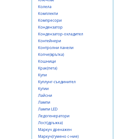
Колела
Комплекти
Компресори
Кондензатор
Кондензатор-охладител
Контейнери
Контролни панели
Копче(врътка)
Кошници
Крак(пета)
Купи
Куплунг-съединител
Кутии
Лайсни
Лампи
Лампи LED
Ледогенератори
Лост(дръжка)
Маркуч дренажен
Маркуч(гумено с-ние)