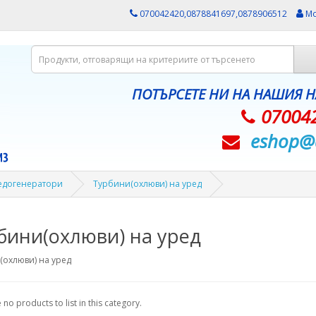
070042420,0878841697,0878906512
Мо
ПОТЪРСЕТЕ НИ НА НАШИЯ 
07004
eshop@­
ледогенератори
Турбини(охлюви) на уред
бини(охлюви) на уред
(охлюви) на уред
 no products to list in this category.