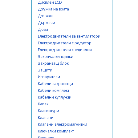
Дисплей LCD
Дръжка на врата
Дръжки
Държачи
Дюзи
Електродвигатели за вентилатори
Електродвигатели с редуктор
Електродвигатели специални
Закопчалки-щипки
Захранващ блок
Защити
Изпарители
Кабели захранвщи
Кабели комплект
Кабелни куплунзи
Капак
Клавиатури
Клапани
Клапани електромагнитни
Ключалки комплект
Ключове